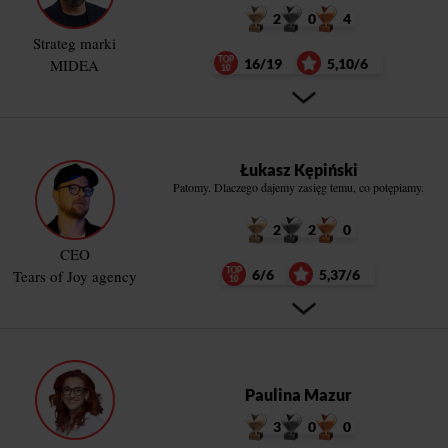
2
0
4
Strateg marki
MIDEA
16/19
5,10/6
Łukasz Kępiński
Patomy. Dlaczego dajemy zasięg temu, co potępiamy.
2
2
0
CEO
Tears of Joy agency
6/6
5,37/6
Paulina Mazur
3
0
0