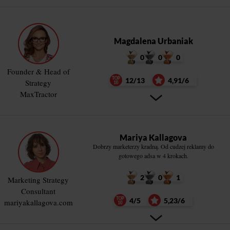
Magdalena Urbaniak
0
0
0
Founder & Head of
12/13
4,91/6
Strategy
MaxTractor
Mariya Kallagova
Dobrzy marketerzy kradną. Od cudzej reklamy do
gotowego adsa w 4 krokach.
2
0
1
Marketing Strategy
Consultant
4/5
5,23/6
mariyakallagova.com