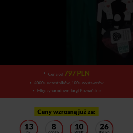
797 PLN
Cena od
4000+
uczestników,
100+
wystawców
Międzynarodowe Targi Poznańskie
Ceny wzrosną już za:
13
8
10
22
DNI
GODZIN
MINUT
SEKUND