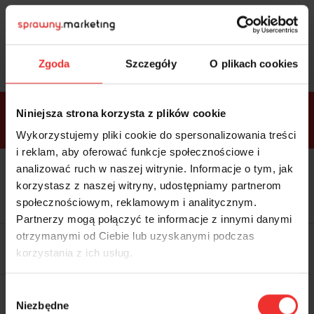
Sprawdź
bonusy
i wybierz bilet
Zgoda
Szczegóły
O plikach cookies
Bonusy w
Niniejsza strona korzysta z plików cookie
ramach
VIP
Premium
Standard
pakietów
Wykorzystujemy pliki cookie do spersonalizowania treści
i reklam, aby oferować funkcje społecznościowe i
analizować ruch w naszej witrynie. Informacje o tym, jak
Dostępne
Kolacja z prelegentami i before
tylko w
korzystasz z naszej witryny, udostępniamy partnerom
party (Hotel Sheraton, 27.10) tylko
bilecie
w
bilecie ALLPASS VIP
społecznościowym, reklamowym i analitycznym.
ALLPASS
VIP
Partnerzy mogą połączyć te informacje z innymi danymi
Dedykowana strefa VIP z
otrzymanymi od Ciebie lub uzyskanymi podczas
możliwością networkingu z
korzystania z ich usług.
prelegentami i wystawcami w
komfortowych warunkach
Materiały video z poprzedniej
Wybór
edycji konferencji
Niezbędne
WARTOŚĆ: 1970 zł
zgody