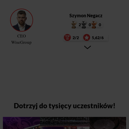
Szymon Negacz
2
0
0
CEO
2/2
5,62/6
WiseGroup
Dotrzyj do tysięcy uczestników!