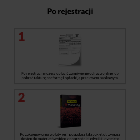
Po rejestracji
1
Po rejestracji możesz opłacić zamówienie od razu online lub
pobrać fakturę proformę i opłacić ją przelewem bankowym.
2
Po zaksięgowaniu wpłaty, jeśli posiadasz taki pakiet otrzymasz
dostęp do materiałów video z poprzedniej edycji #ilovemkt o