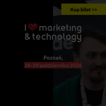
Kup bilet >>
Poznań,
28-29 października 2026