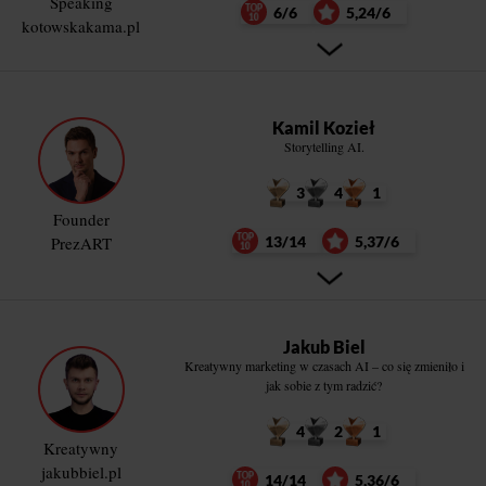
Speaking
6/6
5,24/6
kotowskakama.pl
Kamil Kozieł
Storytelling AI.
3
4
1
Founder
PrezART
13/14
5,37/6
Jakub Biel
Kreatywny marketing w czasach AI – co się zmieniło i
jak sobie z tym radzić?
4
2
1
Kreatywny
jakubbiel.pl
14/14
5,36/6