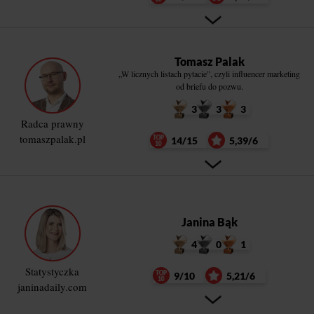
Tomasz Palak
„W licznych listach pytacie”, czyli influencer marketing
od briefu do pozwu.
3
3
3
Radca prawny
tomaszpalak.pl
14/15
5,39/6
Janina Bąk
4
0
1
Statystyczka
9/10
5,21/6
janinadaily.com