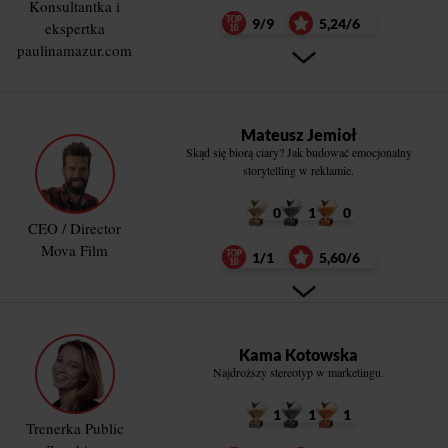
Konsultantka i
9/9
5,24/6
ekspertka
paulinamazur.com
Mateusz Jemioł
Skąd się biorą ciary? Jak budować emocjonalny
storytelling w reklamie.
0
1
0
CEO / Director
Mova Film
1/1
5,60/6
Kama Kotowska
Najdroższy stereotyp w marketingu.
1
1
1
Trenerka Public