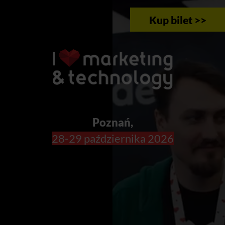
Kup bilet >>
Poznań,
28-29 października 2026