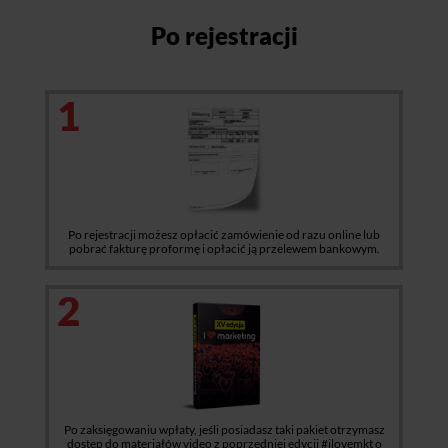
Po rejestracji
1
Po rejestracji możesz opłacić zamówienie od razu online lub
pobrać fakturę proformę i opłacić ją przelewem bankowym.
2
Po zaksięgowaniu wpłaty, jeśli posiadasz taki pakiet otrzymasz
dostęp do materiałów video z poprzedniej edycji #ilovemkt o