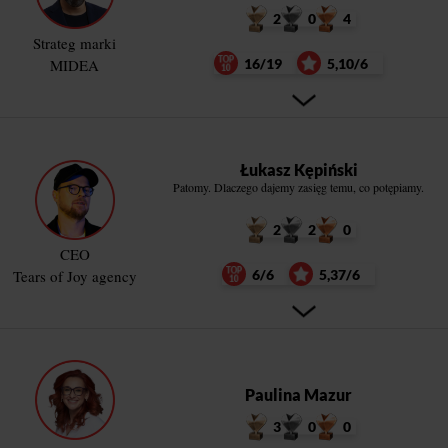
2
0
4
Strateg marki
MIDEA
16/19
5,10/6
Łukasz Kępiński
Patomy. Dlaczego dajemy zasięg temu, co potępiamy.
2
2
0
CEO
Tears of Joy agency
6/6
5,37/6
Paulina Mazur
3
0
0