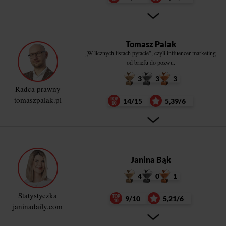
Tomasz Palak
„W licznych listach pytacie”, czyli influencer marketing
od briefu do pozwu.
3
3
3
Radca prawny
tomaszpalak.pl
14/15
5,39/6
Janina Bąk
4
0
1
Statystyczka
9/10
5,21/6
janinadaily.com