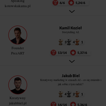
Speaking
6/6
5,24/6
kotowskakama.pl
Kamil Kozieł
Storytelling AI.
3
4
1
Founder
PrezART
13/14
5,37/6
Jakub Biel
Kreatywny marketing w czasach AI – co się zmieniło i
jak sobie z tym radzić?
4
2
1
Kreatywny
jakubbiel.pl
14/14
5,36/6