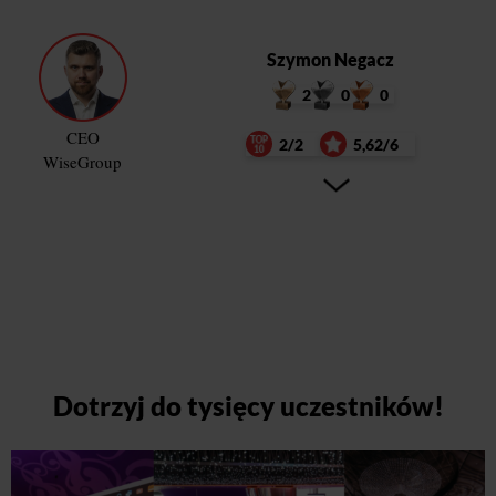
Szymon Negacz
2
0
0
CEO
2/2
5,62/6
WiseGroup
Dotrzyj do tysięcy uczestników!