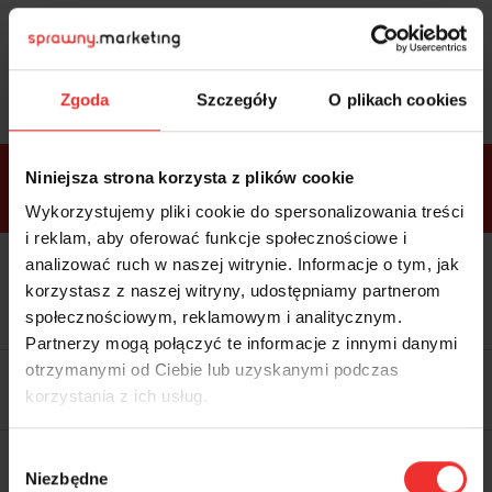
Sprawdź
bonusy
i wybierz bilet
Zgoda
Szczegóły
O plikach cookies
Bonusy w
Niniejsza strona korzysta z plików cookie
ramach
VIP
Premium
Standard
pakietów
Wykorzystujemy pliki cookie do spersonalizowania treści
i reklam, aby oferować funkcje społecznościowe i
analizować ruch w naszej witrynie. Informacje o tym, jak
Dostępne
Kolacja z prelegentami i before
tylko w
korzystasz z naszej witryny, udostępniamy partnerom
party (Hotel Sheraton, 27.10) tylko
bilecie
w
bilecie ALLPASS VIP
społecznościowym, reklamowym i analitycznym.
ALLPASS
VIP
Partnerzy mogą połączyć te informacje z innymi danymi
Dedykowana strefa VIP z
otrzymanymi od Ciebie lub uzyskanymi podczas
możliwością networkingu z
korzystania z ich usług.
prelegentami i wystawcami w
komfortowych warunkach
Materiały video z poprzedniej
Wybór
edycji konferencji
Niezbędne
WARTOŚĆ: 1970 zł
zgody