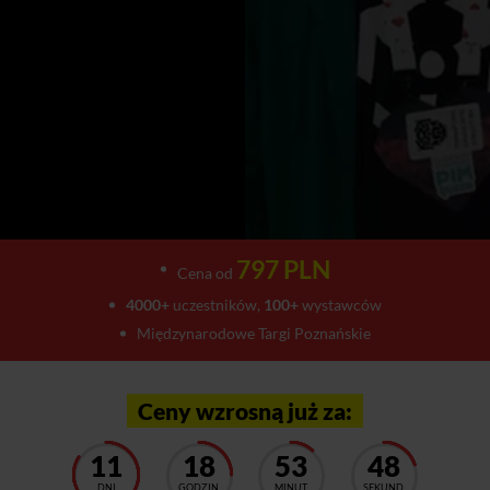
797 PLN
Cena od
4000+
uczestników,
100+
wystawców
Międzynarodowe Targi Poznańskie
Ceny wzrosną już za:
11
18
53
43
DNI
GODZIN
MINUT
SEKUND