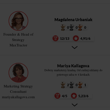
Magdalena Urbaniak
0
0
0
Founder & Head of
12/13
4,91/6
Strategy
MaxTractor
Mariya Kallagova
Dobrzy marketerzy kradną. Od cudzej reklamy do
gotowego adsa w 4 krokach.
2
0
1
Marketing Strategy
Consultant
4/5
5,23/6
mariyakallagova.com