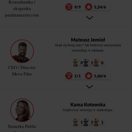
Konsultantka i
9/9
5,24/6
ekspertka
paulinamazur.com
Mateusz Jemioł
Skąd się biorą ciary? Jak budować emocjonalny
storytelling w reklamie.
0
1
0
CEO / Director
Mova Film
1/1
5,60/6
Kama Kotowska
Najdroższy stereotyp w marketingu.
1
1
1
Trenerka Public