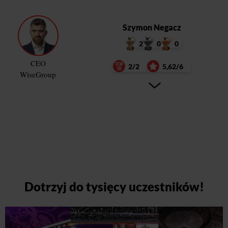
Szymon Negacz
2
0
0
CEO
2/2
5,62/6
WiseGroup
Dotrzyj do tysięcy uczestników!