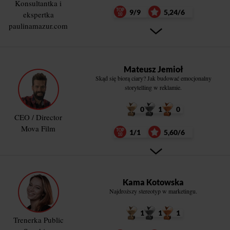
Konsultantka i
9/9
5,24/6
ekspertka
paulinamazur.com
Mateusz Jemioł
Skąd się biorą ciary? Jak budować emocjonalny
storytelling w reklamie.
0
1
0
CEO / Director
Mova Film
1/1
5,60/6
Kama Kotowska
Najdroższy stereotyp w marketingu.
1
1
1
Trenerka Public