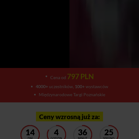
797 PLN
Cena od
4000+
uczestników,
100+
wystawców
Międzynarodowe Targi Poznańskie
Ceny wzrosną już za:
14
4
36
20
DNI
GODZIN
MINUT
SEKUND