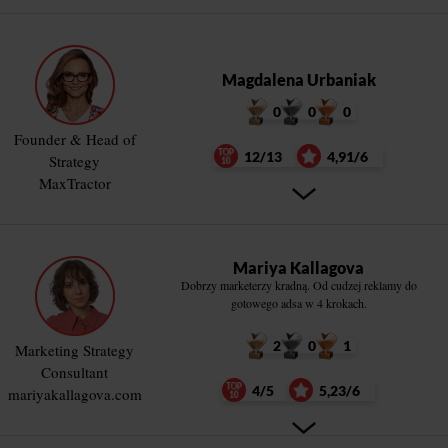
Magdalena Urbaniak
0
0
0
Founder & Head of
12/13
4,91/6
Strategy
MaxTractor
Mariya Kallagova
Dobrzy marketerzy kradną. Od cudzej reklamy do
gotowego adsa w 4 krokach.
2
0
1
Marketing Strategy
Consultant
4/5
5,23/6
mariyakallagova.com