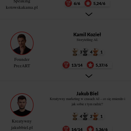
Speaking
6/6
5,24/6
kotowskakama.pl
Kamil Kozieł
Storytelling AI.
3
4
1
Founder
PrezART
13/14
5,37/6
Jakub Biel
Kreatywny marketing w czasach AI – co się zmieniło i
jak sobie z tym radzić?
4
2
1
Kreatywny
jakubbiel.pl
14/14
5,36/6