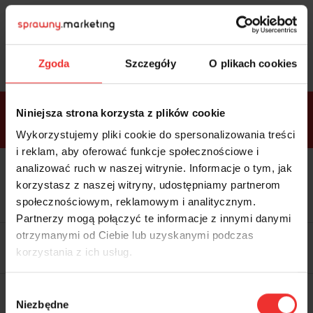
Sprawdź
bonusy
i wybierz bilet
Zgoda
Szczegóły
O plikach cookies
Bonusy w
Niniejsza strona korzysta z plików cookie
ramach
VIP
Premium
Standard
pakietów
Wykorzystujemy pliki cookie do spersonalizowania treści
i reklam, aby oferować funkcje społecznościowe i
analizować ruch w naszej witrynie. Informacje o tym, jak
Dostępne
Kolacja z prelegentami i before
tylko w
korzystasz z naszej witryny, udostępniamy partnerom
party (Hotel Sheraton, 27.10) tylko
bilecie
w
bilecie ALLPASS VIP
społecznościowym, reklamowym i analitycznym.
ALLPASS
VIP
Partnerzy mogą połączyć te informacje z innymi danymi
Dedykowana strefa VIP z
otrzymanymi od Ciebie lub uzyskanymi podczas
możliwością networkingu z
korzystania z ich usług.
prelegentami i wystawcami w
komfortowych warunkach
Materiały video z poprzedniej
Wybór
edycji konferencji
Niezbędne
WARTOŚĆ: 1970 zł
zgody