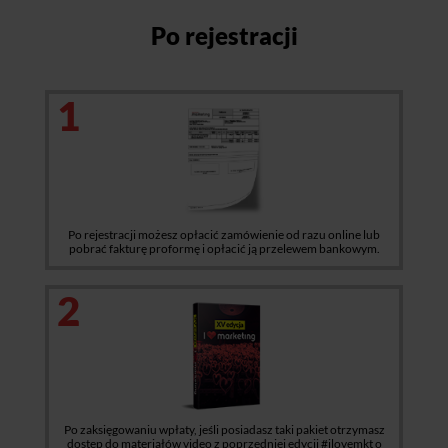
Po rejestracji
1
Po rejestracji możesz opłacić zamówienie od razu online lub
pobrać fakturę proformę i opłacić ją przelewem bankowym.
2
Po zaksięgowaniu wpłaty, jeśli posiadasz taki pakiet otrzymasz
dostęp do materiałów video z poprzedniej edycji #ilovemkt o