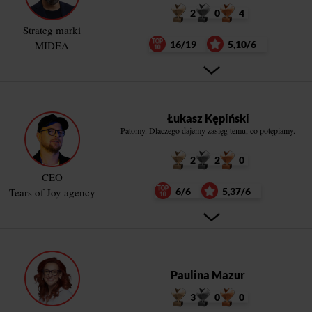
2
0
4
Strateg marki
MIDEA
16/19
5,10/6
Łukasz Kępiński
Patomy. Dlaczego dajemy zasięg temu, co potępiamy.
2
2
0
CEO
Tears of Joy agency
6/6
5,37/6
Paulina Mazur
3
0
0