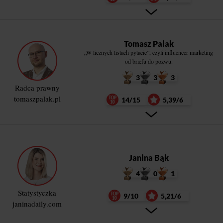
Tomasz Palak
„W licznych listach pytacie”, czyli influencer marketing
od briefu do pozwu.
3
3
3
Radca prawny
tomaszpalak.pl
14/15
5,39/6
Janina Bąk
4
0
1
Statystyczka
9/10
5,21/6
janinadaily.com