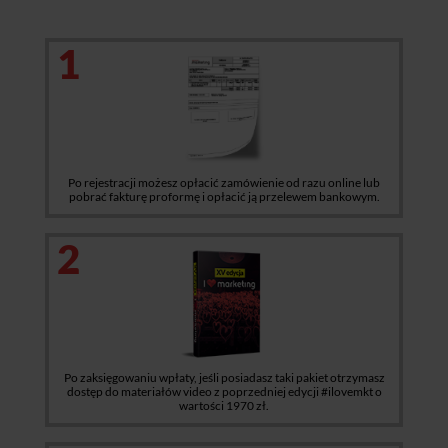
1
Po rejestracji możesz opłacić zamówienie od razu online lub
pobrać fakturę proformę i opłacić ją przelewem bankowym.
2
Po zaksięgowaniu wpłaty, jeśli posiadasz taki pakiet otrzymasz
dostęp do materiałów video z poprzedniej edycji #ilovemkt o
wartości 1970 zł.