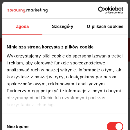
Sprawdź
bonusy
i wybierz bilet
Zgoda
Szczegóły
O plikach cookies
Bonusy w
Niniejsza strona korzysta z plików cookie
ramach
VIP
Premium
Standard
pakietów
Wykorzystujemy pliki cookie do spersonalizowania treści
i reklam, aby oferować funkcje społecznościowe i
Kolacja z prelegentami i before
party (Hotel Sheraton, 27.10) tylko
analizować ruch w naszej witrynie. Informacje o tym, jak
w bilecie ALLPASS VIP
korzystasz z naszej witryny, udostępniamy partnerom
Dedykowana strefa VIP z
społecznościowym, reklamowym i analitycznym.
możliwością networkingu z
Partnerzy mogą połączyć te informacje z innymi danymi
prelegentami i wystawcami w
komfortowych warunkach
otrzymanymi od Ciebie lub uzyskanymi podczas
Materiały video z poprzedniej
korzystania z ich usług.
edycji konferencji
WARTOŚĆ: 1970 zł
Materiały video z zakupionych dni
Wybór
z najbliższej edycji konferencji
Niezbędne
zgody
WARTOŚĆ: 1970 zł