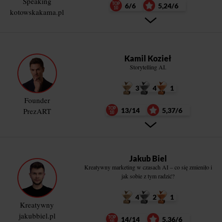
Speaking
6/6
5,24/6
kotowskakama.pl
Kamil Kozieł
Storytelling AI.
3
4
1
Founder
PrezART
13/14
5,37/6
Jakub Biel
Kreatywny marketing w czasach AI – co się zmieniło i
jak sobie z tym radzić?
4
2
1
Kreatywny
jakubbiel.pl
14/14
5,36/6