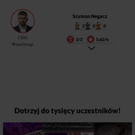
Szymon Negacz
2
0
0
CEO
2/2
5,62/6
WiseGroup
Dotrzyj do tysięcy uczestników!