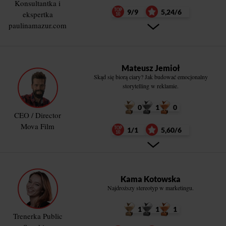
Konsultantka i
9/9
5,24/6
ekspertka
paulinamazur.com
Mateusz Jemioł
Skąd się biorą ciary? Jak budować emocjonalny
storytelling w reklamie.
0
1
0
CEO / Director
Mova Film
1/1
5,60/6
Kama Kotowska
Najdroższy stereotyp w marketingu.
1
1
1
Trenerka Public