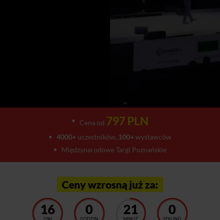
797 PLN
Cena od
4000+
uczestników,
100+
wystawców
Międzynarodowe Targi Poznańskie
Ceny wzrosną już za:
16
0
20
56
DNI
GODZIN
MINUT
SEKUND