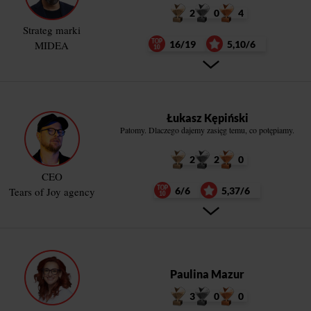
2
0
4
Strateg marki
MIDEA
16/19
5,10/6
Łukasz Kępiński
Patomy. Dlaczego dajemy zasięg temu, co potępiamy.
2
2
0
CEO
Tears of Joy agency
6/6
5,37/6
Paulina Mazur
3
0
0