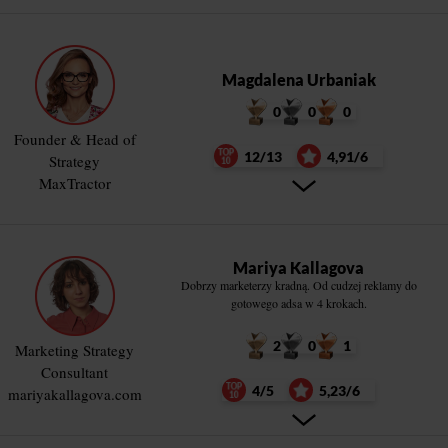
Magdalena Urbaniak
0
0
0
Founder & Head of
12/13
4,91/6
Strategy
MaxTractor
Mariya Kallagova
Dobrzy marketerzy kradną. Od cudzej reklamy do
gotowego adsa w 4 krokach.
2
0
1
Marketing Strategy
Consultant
4/5
5,23/6
mariyakallagova.com