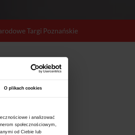
rodowe Targi Poznańskie
12
O plikach cookies
SEKUND
ołecznościowe i analizować
artnerom społecznościowym,
anymi od Ciebie lub