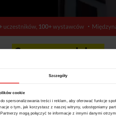
+
uczestników,
100+
wystawców
Międzyna
Ceny wzrosną już za:
4
42
Szczegóły
GODZIN
MINUT
 plików cookie
do spersonalizowania treści i reklam, aby oferować funkcje sp
ormacje o tym, jak korzystasz z naszej witryny, udostępniamy p
Kup bilety >>
Partnerzy mogą połączyć te informacje z innymi danymi otrzym