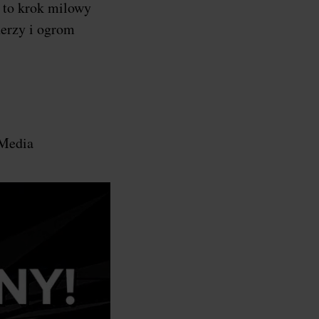
a to krok milowy
nerzy i ogrom
 Media