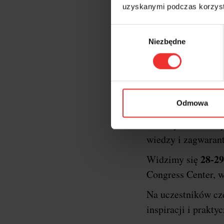
uzyskanymi podczas korzysta
Wybór
Niezbędne
zgody
Krótk
XXII edycja konf
Odmowa
oficjalnym gospod
formaty konferency
wiedzy i zagwaran
28-29
Widzimy się
Congress Center, w
Na uczestników c
inspiracji i prakt