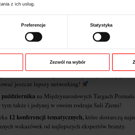
nia z ich usług.
Preferencje
Statystyka
o o festiwalu i dlaczego P
erencji
I
Marketing & Technology powraca do stolic
Zezwól na wybór
Z
Poznań
arzem wydarzenia będzie miasto
!
Ponownie
jne, szkoleniowe i targowe, a wszystko po to aby przek
tować jeszcze lepszy networking!
 października
na Międzynarodowych Targach Poznańs
 tym także i jedynej w swoim rodzaju Sali Ziemi!
12 konferencji tematycznych,
zeka
które dostarczą naj
ycznych wskazówek od najlepszych ekspertów branży.