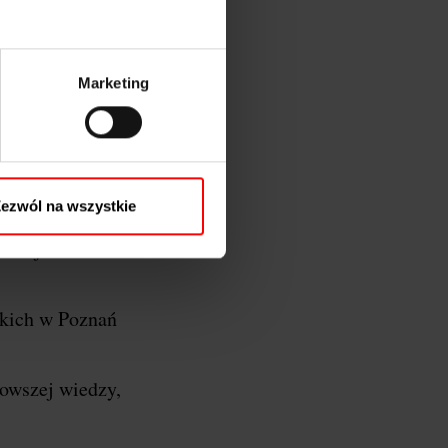
Marketing
oznań…
y Wielkopolski, a
ezwól na wszystkie
 razem łączymy
azać jeszcze
kich w Poznań
nowszej wiedzy,