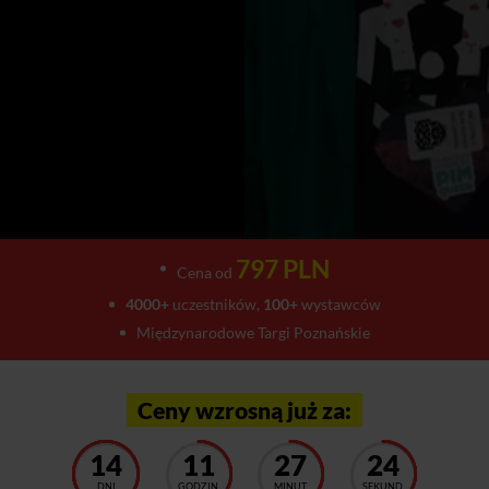
797 PLN
Cena od
4000+
uczestników,
100+
wystawców
Międzynarodowe Targi Poznańskie
Ceny wzrosną już za:
14
11
27
20
DNI
GODZIN
MINUT
SEKUND