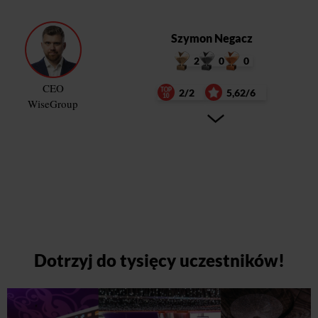
Szymon Negacz
2
0
0
CEO
2/2
5,62/6
WiseGroup
Dotrzyj do tysięcy uczestników!