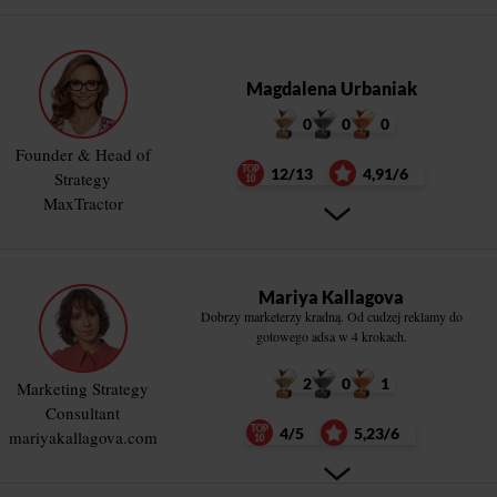
Magdalena Urbaniak
0
0
0
Founder & Head of
12/13
4,91/6
Strategy
MaxTractor
Mariya Kallagova
Dobrzy marketerzy kradną. Od cudzej reklamy do
gotowego adsa w 4 krokach.
2
0
1
Marketing Strategy
Consultant
4/5
5,23/6
mariyakallagova.com