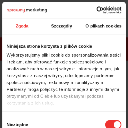
Sprawdź
bonusy
i wybierz bilet
Zgoda
Szczegóły
O plikach cookies
Bonusy w
Niniejsza strona korzysta z plików cookie
ramach
VIP
Premium
Standard
pakietów
Wykorzystujemy pliki cookie do spersonalizowania treści
i reklam, aby oferować funkcje społecznościowe i
analizować ruch w naszej witrynie. Informacje o tym, jak
Dostępne
Kolacja z prelegentami i before
tylko w
korzystasz z naszej witryny, udostępniamy partnerom
party (Hotel Sheraton, 27.10) tylko
bilecie
w
bilecie ALLPASS VIP
społecznościowym, reklamowym i analitycznym.
ALLPASS
VIP
Partnerzy mogą połączyć te informacje z innymi danymi
Dedykowana strefa VIP z
otrzymanymi od Ciebie lub uzyskanymi podczas
możliwością networkingu z
korzystania z ich usług.
prelegentami i wystawcami w
komfortowych warunkach
Materiały video z poprzedniej
Wybór
edycji konferencji
Niezbędne
WARTOŚĆ: 1970 zł
zgody