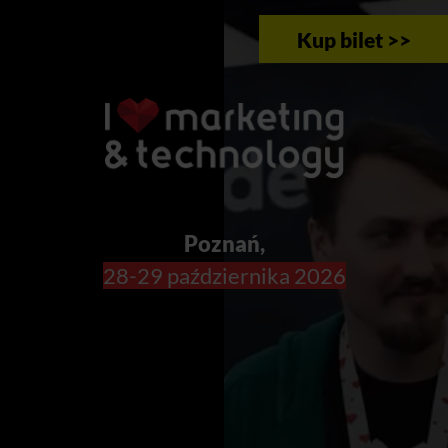
Kup bilet >>
Poznań,
28-29 października 2026