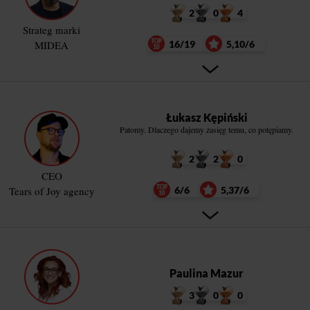
2
0
4
Strateg marki
MIDEA
16/19
5,10/6
Łukasz Kępiński
Patomy. Dlaczego dajemy zasięg temu, co potępiamy.
2
2
0
CEO
Tears of Joy agency
6/6
5,37/6
Paulina Mazur
3
0
0