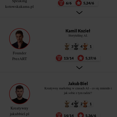
Speaking
6/6
5,24/6
kotowskakama.pl
Kamil Kozieł
Storytelling AI.
3
4
1
Founder
PrezART
13/14
5,37/6
Jakub Biel
Kreatywny marketing w czasach AI – co się zmieniło i
jak sobie z tym radzić?
4
2
1
Kreatywny
jakubbiel.pl
14/14
5,36/6