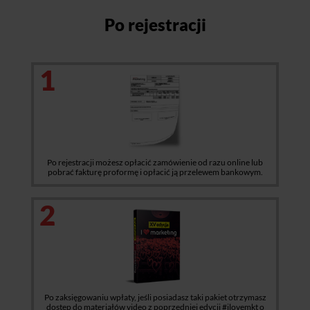
Po rejestracji
1
Po rejestracji możesz opłacić zamówienie od razu online lub
pobrać fakturę proformę i opłacić ją przelewem bankowym.
2
Po zaksięgowaniu wpłaty, jeśli posiadasz taki pakiet otrzymasz
dostęp do materiałów video z poprzedniej edycji #ilovemkt o