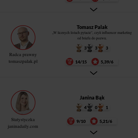
Tomasz Palak
„W licznych listach pytacie”, czyli influencer marketing
od briefu do pozwu.
3
3
3
Radca prawny
tomaszpalak.pl
14/15
5,39/6
Janina Bąk
4
0
1
Statystyczka
9/10
5,21/6
janinadaily.com