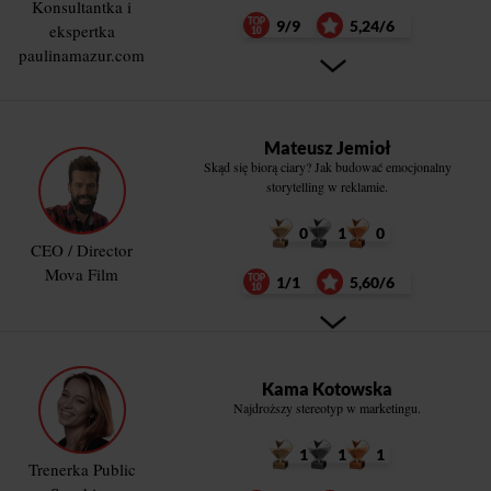
Konsultantka i
9/9
5,24/6
ekspertka
paulinamazur.com
Mateusz Jemioł
Skąd się biorą ciary? Jak budować emocjonalny
storytelling w reklamie.
0
1
0
CEO / Director
Mova Film
1/1
5,60/6
Kama Kotowska
Najdroższy stereotyp w marketingu.
1
1
1
Trenerka Public