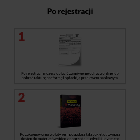
Po rejestracji
1
Po rejestracji możesz opłacić zamówienie od razu online lub
pobrać fakturę proformę i opłacić ją przelewem bankowym.
2
Po zaksięgowaniu wpłaty, jeśli posiadasz taki pakiet otrzymasz
dostęp do materiałów video z poprzedniej edycji #ilovemkt o