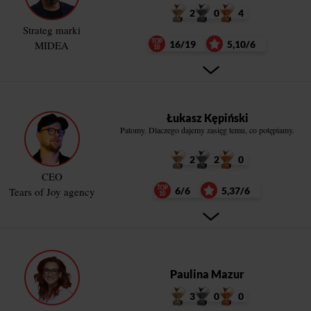
2
0
4
Strateg marki
MIDEA
16/19
5,10/6
Łukasz Kępiński
Patomy. Dlaczego dajemy zasięg temu, co potępiamy.
2
2
0
CEO
Tears of Joy agency
6/6
5,37/6
Paulina Mazur
3
0
0