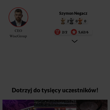
Szymon Negacz
2
0
0
CEO
2/2
5,62/6
WiseGroup
Dotrzyj do tysięcy uczestników!