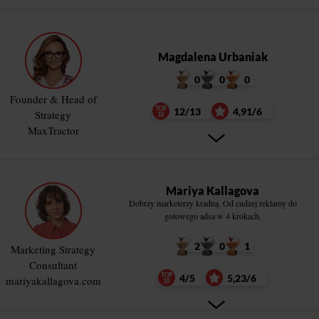
Magdalena Urbaniak
0
0
0
Founder & Head of
12/13
4,91/6
Strategy
MaxTractor
Mariya Kallagova
Dobrzy marketerzy kradną. Od cudzej reklamy do
gotowego adsa w 4 krokach.
2
0
1
Marketing Strategy
Consultant
4/5
5,23/6
mariyakallagova.com