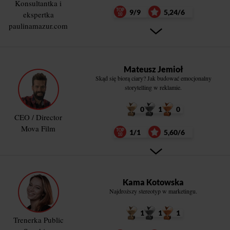
Konsultantka i
9/9
5,24/6
ekspertka
paulinamazur.com
Mateusz Jemioł
Skąd się biorą ciary? Jak budować emocjonalny
storytelling w reklamie.
0
1
0
CEO / Director
Mova Film
1/1
5,60/6
Kama Kotowska
Najdroższy stereotyp w marketingu.
1
1
1
Trenerka Public