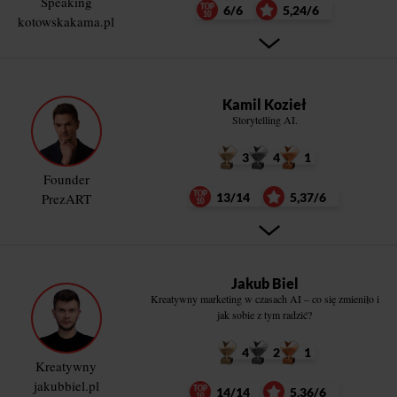
Speaking
6/6
5,24/6
kotowskakama.pl
Kamil Kozieł
Storytelling AI.
3
4
1
Founder
PrezART
13/14
5,37/6
Jakub Biel
Kreatywny marketing w czasach AI – co się zmieniło i
jak sobie z tym radzić?
4
2
1
Kreatywny
jakubbiel.pl
14/14
5,36/6