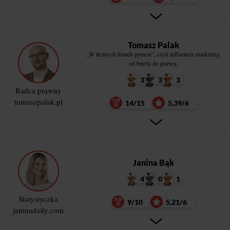
Tomasz Palak
„W licznych listach pytacie”, czyli influencer marketing
od briefu do pozwu.
3
3
3
Radca prawny
tomaszpalak.pl
14/15
5,39/6
Janina Bąk
4
0
1
Statystyczka
9/10
5,21/6
janinadaily.com