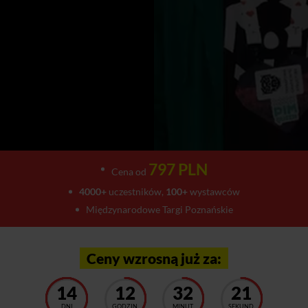
797 PLN
Cena od
4000+
uczestników,
100+
wystawców
Międzynarodowe Targi Poznańskie
Ceny wzrosną już za:
14
12
32
16
DNI
GODZIN
MINUT
SEKUND