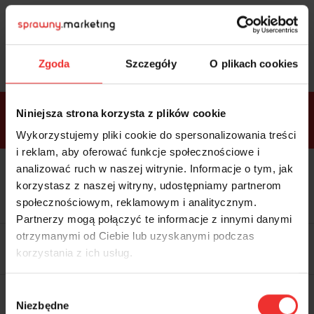
Sprawdź
bonusy
i wybierz bilet
Zgoda
Szczegóły
O plikach cookies
Bonusy w
Niniejsza strona korzysta z plików cookie
ramach
VIP
Premium
Standard
pakietów
Wykorzystujemy pliki cookie do spersonalizowania treści
i reklam, aby oferować funkcje społecznościowe i
analizować ruch w naszej witrynie. Informacje o tym, jak
Dostępne
Kolacja z prelegentami i before
tylko w
korzystasz z naszej witryny, udostępniamy partnerom
party (Hotel Sheraton, 27.10) tylko
bilecie
w
bilecie ALLPASS VIP
społecznościowym, reklamowym i analitycznym.
ALLPASS
VIP
Partnerzy mogą połączyć te informacje z innymi danymi
Dedykowana strefa VIP z
otrzymanymi od Ciebie lub uzyskanymi podczas
możliwością networkingu z
korzystania z ich usług.
prelegentami i wystawcami w
komfortowych warunkach
Materiały video z poprzedniej
Wybór
edycji konferencji
Niezbędne
WARTOŚĆ: 1970 zł
zgody