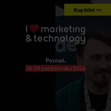
Kup bilet >>
Poznań,
28-29 października 2026