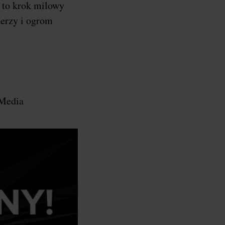
a to krok milowy
nerzy i ogrom
 Media