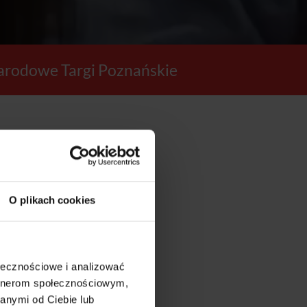
rodowe Targi Poznańskie
46
O plikach cookies
SEKUND
ołecznościowe i analizować
artnerom społecznościowym,
anymi od Ciebie lub