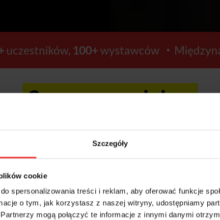
+
uczestników,
100+
wystawców
Międzyna
Ceny wzrosną już za:
16
22
Szczegóły
GODZIN
MINUT
 plików cookie
do spersonalizowania treści i reklam, aby oferować funkcje sp
ormacje o tym, jak korzystasz z naszej witryny, udostępniamy p
Kup bilety >>
Partnerzy mogą połączyć te informacje z innymi danymi otrzym