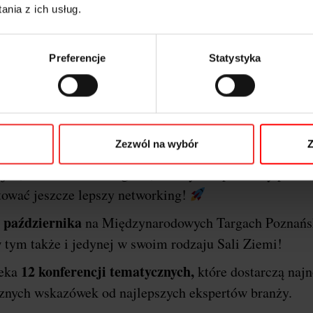
nia z ich usług.
Preferencje
Statystyka
o o festiwalu i dlaczego P
erencji
I
Marketing & Technology powraca do stolic
Zezwól na wybór
Z
Poznań
arzem wydarzenia będzie miasto
!
Ponownie
jne, szkoleniowe i targowe, a wszystko po to aby przek
tować jeszcze lepszy networking!
 października
na Międzynarodowych Targach Poznańs
 tym także i jedynej w swoim rodzaju Sali Ziemi!
12 konferencji tematycznych,
zeka
które dostarczą naj
ycznych wskazówek od najlepszych ekspertów branży.