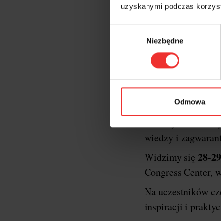
uzyskanymi podczas korzysta
Wybór
Niezbędne
zgody
Krótk
XXII edycja konf
Odmowa
oficjalnym gospod
formaty konferency
wiedzy i zagwaran
28-29
Widzimy się
Congress Center, w
Na uczestników c
inspiracji i prakt