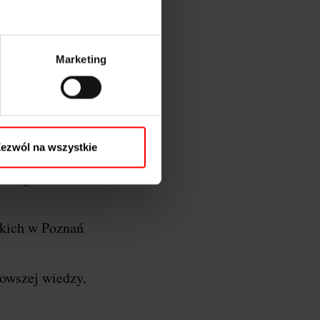
Marketing
oznań…
y Wielkopolski, a
ezwól na wszystkie
 razem łączymy
azać jeszcze
kich w Poznań
nowszej wiedzy,