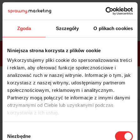
Sprawdź
bonusy
i wybierz bilet
Zgoda
Szczegóły
O plikach cookies
Bonusy w
Niniejsza strona korzysta z plików cookie
ramach
VIP
Premium
Standard
pakietów
Wykorzystujemy pliki cookie do spersonalizowania treści
i reklam, aby oferować funkcje społecznościowe i
analizować ruch w naszej witrynie. Informacje o tym, jak
Dostępne
Kolacja z prelegentami i before
tylko w
korzystasz z naszej witryny, udostępniamy partnerom
party (Hotel Sheraton, 27.10) tylko
bilecie
w
bilecie ALLPASS VIP
społecznościowym, reklamowym i analitycznym.
ALLPASS
VIP
Partnerzy mogą połączyć te informacje z innymi danymi
Dedykowana strefa VIP z
otrzymanymi od Ciebie lub uzyskanymi podczas
możliwością networkingu z
korzystania z ich usług.
prelegentami i wystawcami w
komfortowych warunkach
Materiały video z poprzedniej
Wybór
edycji konferencji
Niezbędne
WARTOŚĆ: 1970 zł
zgody