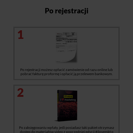
Po rejestracji
1
Po rejestracji możesz opłacić zamówienie od razu online lub
pobrać fakturę proformę i opłacić ją przelewem bankowym.
2
Po zaksięgowaniu wpłaty, jeśli posiadasz taki pakiet otrzymasz
dostęp do materiałów video z poprzedniej edycji #ilovemkt o