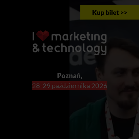
Kup bilet >>
Poznań,
28-29 października 2026