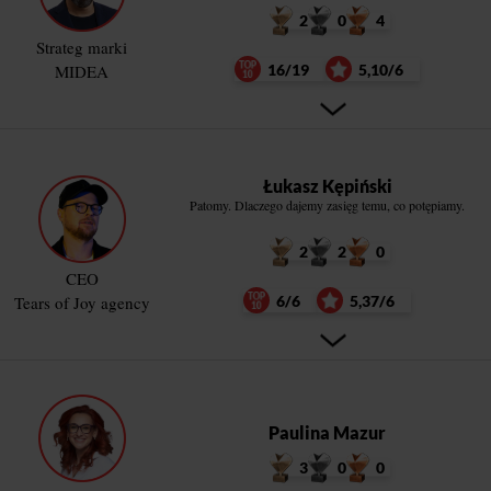
2
0
4
Strateg marki
MIDEA
16/19
5,10/6
Łukasz Kępiński
Patomy. Dlaczego dajemy zasięg temu, co potępiamy.
2
2
0
CEO
Tears of Joy agency
6/6
5,37/6
Paulina Mazur
3
0
0