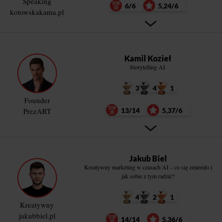
Speaking
6/6
5,24/6
kotowskakama.pl
Kamil Kozieł
Storytelling AI.
3
4
1
Founder
PrezART
13/14
5,37/6
Jakub Biel
Kreatywny marketing w czasach AI – co się zmieniło i
jak sobie z tym radzić?
4
2
1
Kreatywny
jakubbiel.pl
14/14
5,36/6