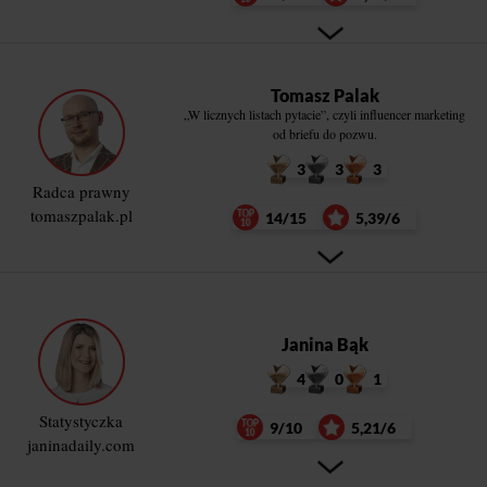
Tomasz Palak
„W licznych listach pytacie”, czyli influencer marketing
od briefu do pozwu.
3
3
3
Radca prawny
tomaszpalak.pl
14/15
5,39/6
Janina Bąk
4
0
1
Statystyczka
9/10
5,21/6
janinadaily.com