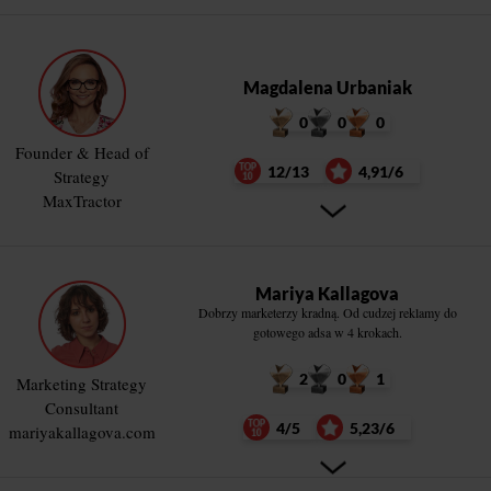
Magdalena Urbaniak
0
0
0
Founder & Head of
12/13
4,91/6
Strategy
MaxTractor
Mariya Kallagova
Dobrzy marketerzy kradną. Od cudzej reklamy do
gotowego adsa w 4 krokach.
2
0
1
Marketing Strategy
Consultant
4/5
5,23/6
mariyakallagova.com