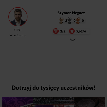
Szymon Negacz
2
0
0
CEO
2/2
5,62/6
WiseGroup
Dotrzyj do tysięcy uczestników!