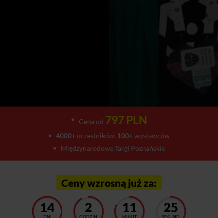
797 PLN
Cena od
4000+
uczestników,
100+
wystawców
Międzynarodowe Targi Poznańskie
Ceny wzrosną już za:
14
2
11
21
DNI
GODZIN
MINUT
SEKUND