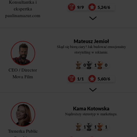
Konsultantka i
9/9
5,24/6
ekspertka
paulinamazur.com
Mateusz Jemioł
Skąd się biorą ciary? Jak budować emocjonalny
storytelling w reklamie.
0
1
0
CEO / Director
Mova Film
1/1
5,60/6
Kama Kotowska
Najdroższy stereotyp w marketingu.
1
1
1
Trenerka Public