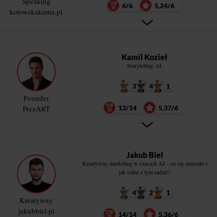
Speaking
6/6
5,24/6
kotowskakama.pl
Kamil Kozieł
Storytelling AI.
3
4
1
Founder
PrezART
13/14
5,37/6
Jakub Biel
Kreatywny marketing w czasach AI – co się zmieniło i
jak sobie z tym radzić?
4
2
1
Kreatywny
jakubbiel.pl
14/14
5,36/6