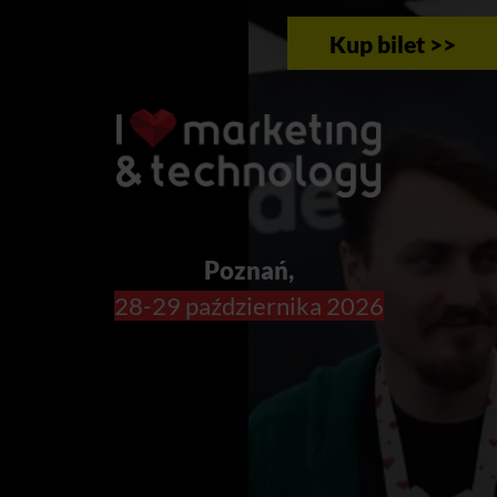
Kup bilet >>
Poznań,
28-29 października 2026