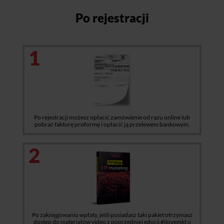
Po rejestracji
1
Po rejestracji możesz opłacić zamówienie od razu online lub
pobrać fakturę proformę i opłacić ją przelewem bankowym.
2
Po zaksięgowaniu wpłaty, jeśli posiadasz taki pakiet otrzymasz
dostęp do materiałów video z poprzedniej edycji #ilovemkt o