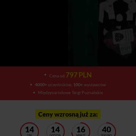
797 PLN
Cena od
4000+
uczestników,
100+
wystawców
Międzynarodowe Targi Poznańskie
Ceny wzrosną już za:
14
14
16
37
DNI
GODZIN
MINUT
SEKUND