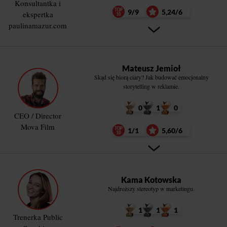
Konsultantka i
9/9
5,24/6
ekspertka
paulinamazur.com
Mateusz Jemioł
Skąd się biorą ciary? Jak budować emocjonalny
storytelling w reklamie.
0
1
0
CEO / Director
Mova Film
1/1
5,60/6
Kama Kotowska
Najdroższy stereotyp w marketingu.
1
1
1
Trenerka Public