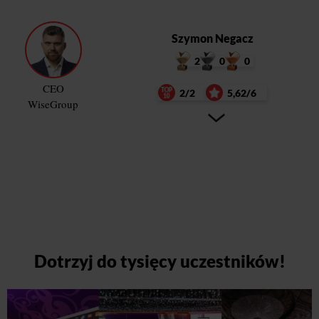
Szymon Negacz
2
0
0
CEO
2/2
5,62/6
WiseGroup
Dotrzyj do tysięcy uczestników!