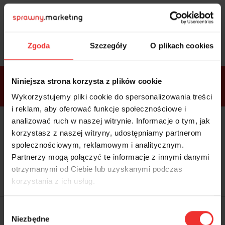
Sprawdź
bonusy
i wybierz bilet
Zgoda
Szczegóły
O plikach cookies
Bonusy w
Niniejsza strona korzysta z plików cookie
ramach
VIP
Premium
Standard
pakietów
Wykorzystujemy pliki cookie do spersonalizowania treści
i reklam, aby oferować funkcje społecznościowe i
analizować ruch w naszej witrynie. Informacje o tym, jak
Dostępne
Kolacja z prelegentami i before
tylko w
korzystasz z naszej witryny, udostępniamy partnerom
party (Hotel Sheraton, 27.10) tylko
bilecie
w
bilecie ALLPASS VIP
społecznościowym, reklamowym i analitycznym.
ALLPASS
VIP
Partnerzy mogą połączyć te informacje z innymi danymi
Dedykowana strefa VIP z
otrzymanymi od Ciebie lub uzyskanymi podczas
możliwością networkingu z
korzystania z ich usług.
prelegentami i wystawcami w
komfortowych warunkach
Materiały video z poprzedniej
Wybór
edycji konferencji
Niezbędne
WARTOŚĆ: 1970 zł
zgody