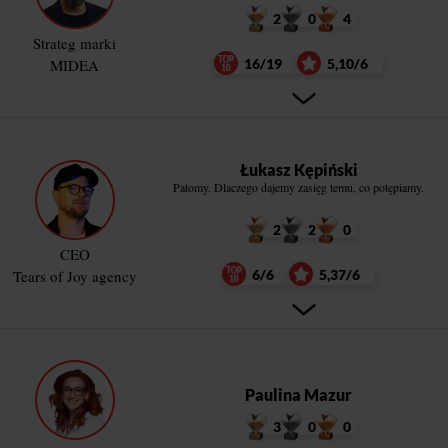
2
0
4
Strateg marki
MIDEA
16/19
5,10/6
Łukasz Kępiński
Patomy. Dlaczego dajemy zasięg temu, co potępiamy.
2
2
0
CEO
Tears of Joy agency
6/6
5,37/6
Paulina Mazur
3
0
0