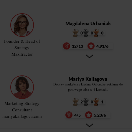
Magdalena Urbaniak
0
0
0
Founder & Head of
12/13
4,91/6
Strategy
MaxTractor
Mariya Kallagova
Dobrzy marketerzy kradną. Od cudzej reklamy do
gotowego adsa w 4 krokach.
2
0
1
Marketing Strategy
Consultant
4/5
5,23/6
mariyakallagova.com