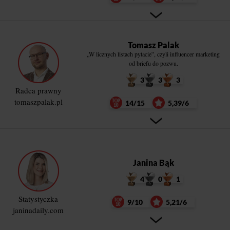
Tomasz Palak
„W licznych listach pytacie”, czyli influencer marketing
od briefu do pozwu.
3
3
3
Radca prawny
tomaszpalak.pl
14/15
5,39/6
Janina Bąk
4
0
1
Statystyczka
9/10
5,21/6
janinadaily.com