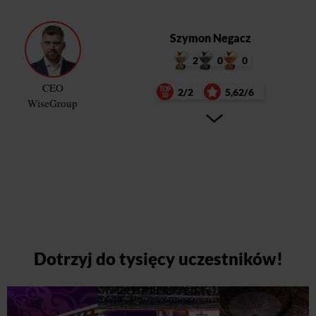
Szymon Negacz
2
0
0
CEO
2/2
5,62/6
WiseGroup
Dotrzyj do tysięcy uczestników!