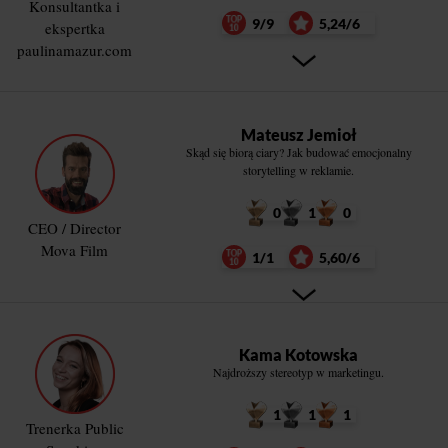
Konsultantka i
9/9
5,24/6
ekspertka
paulinamazur.com
Mateusz Jemioł
Skąd się biorą ciary? Jak budować emocjonalny
storytelling w reklamie.
0
1
0
CEO / Director
Mova Film
1/1
5,60/6
Kama Kotowska
Najdroższy stereotyp w marketingu.
1
1
1
Trenerka Public