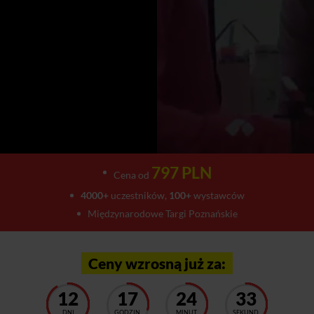
797 PLN
Cena od
4000+
uczestników,
100+
wystawców
Międzynarodowe Targi Poznańskie
Ceny wzrosną już za:
12
17
24
29
DNI
GODZIN
MINUT
SEKUND