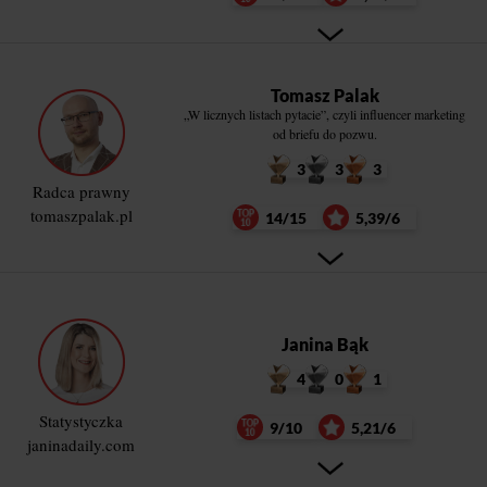
Tomasz Palak
„W licznych listach pytacie”, czyli influencer marketing
od briefu do pozwu.
3
3
3
Radca prawny
tomaszpalak.pl
14/15
5,39/6
Janina Bąk
4
0
1
Statystyczka
9/10
5,21/6
janinadaily.com