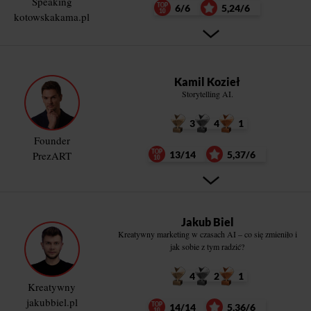
Speaking
6/6
5,24/6
kotowskakama.pl
Kamil Kozieł
Storytelling AI.
3
4
1
Founder
PrezART
13/14
5,37/6
Jakub Biel
Kreatywny marketing w czasach AI – co się zmieniło i
jak sobie z tym radzić?
4
2
1
Kreatywny
jakubbiel.pl
14/14
5,36/6