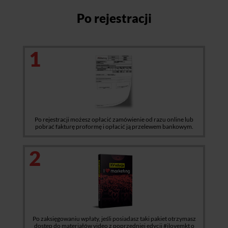
Po rejestracji
1
Po rejestracji możesz opłacić zamówienie od razu online lub
pobrać fakturę proformę i opłacić ją przelewem bankowym.
2
Po zaksięgowaniu wpłaty, jeśli posiadasz taki pakiet otrzymasz
dostęp do materiałów video z poprzedniej edycji #ilovemkt o