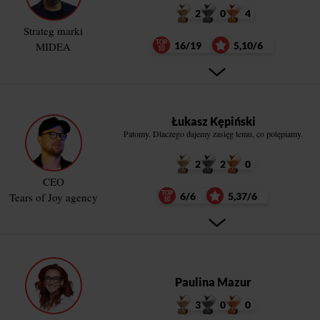
2
0
4
Strateg marki
MIDEA
16/19
5,10/6
Łukasz Kępiński
Patomy. Dlaczego dajemy zasięg temu, co potępiamy.
2
2
0
CEO
Tears of Joy agency
6/6
5,37/6
Paulina Mazur
3
0
0