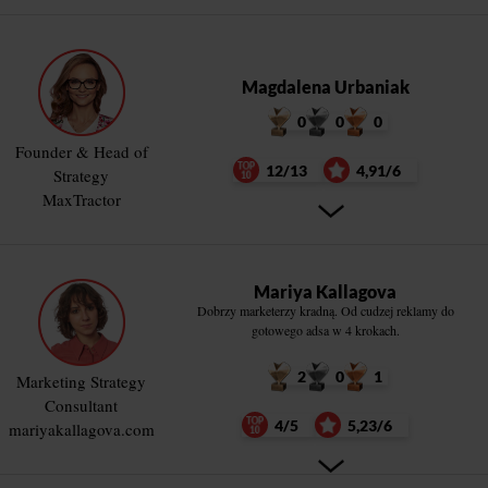
Magdalena Urbaniak
0
0
0
Founder & Head of
12/13
4,91/6
Strategy
MaxTractor
Mariya Kallagova
Dobrzy marketerzy kradną. Od cudzej reklamy do
gotowego adsa w 4 krokach.
2
0
1
Marketing Strategy
Consultant
4/5
5,23/6
mariyakallagova.com