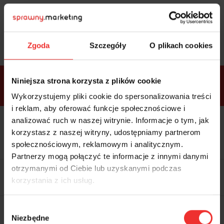
Sprawdź
bonusy
i wybierz bilet
Zgoda
Szczegóły
O plikach cookies
Bonusy w
Niniejsza strona korzysta z plików cookie
ramach
VIP
Premium
Standard
pakietów
Wykorzystujemy pliki cookie do spersonalizowania treści
i reklam, aby oferować funkcje społecznościowe i
analizować ruch w naszej witrynie. Informacje o tym, jak
Dostępne
Kolacja z prelegentami i before
tylko w
korzystasz z naszej witryny, udostępniamy partnerom
party (Hotel Sheraton, 27.10) tylko
bilecie
w
bilecie ALLPASS VIP
społecznościowym, reklamowym i analitycznym.
ALLPASS
VIP
Partnerzy mogą połączyć te informacje z innymi danymi
Dedykowana strefa VIP z
otrzymanymi od Ciebie lub uzyskanymi podczas
możliwością networkingu z
korzystania z ich usług.
prelegentami i wystawcami w
komfortowych warunkach
Materiały video z poprzedniej
Wybór
edycji konferencji
Niezbędne
WARTOŚĆ: 1970 zł
zgody