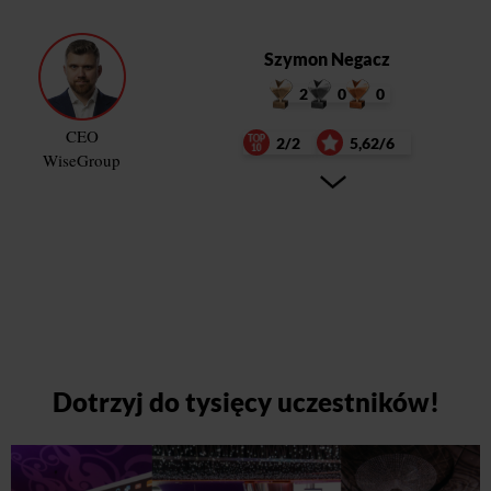
Szymon Negacz
2
0
0
CEO
2/2
5,62/6
WiseGroup
Dotrzyj do tysięcy uczestników!