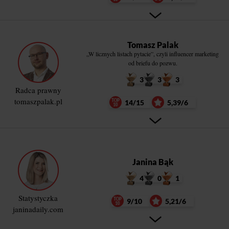
Tomasz Palak
„W licznych listach pytacie”, czyli influencer marketing
od briefu do pozwu.
3
3
3
Radca prawny
tomaszpalak.pl
14/15
5,39/6
Janina Bąk
4
0
1
Statystyczka
9/10
5,21/6
janinadaily.com