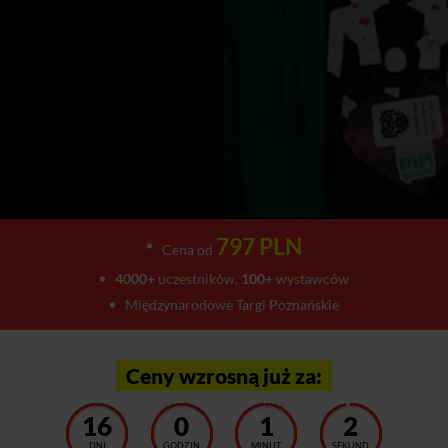
797 PLN
Cena od
4000+
uczestników,
100+
wystawców
Międzynarodowe Targi Poznańskie
Ceny wzrosną już za:
16
0
0
56
DNI
GODZIN
MINUT
SEKUND