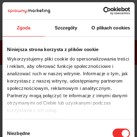
Sprawdź
bonusy
i wybierz bilet
Zgoda
Szczegóły
O plikach cookies
Bonusy w
Niniejsza strona korzysta z plików cookie
ramach
VIP
Premium
Standard
pakietów
Wykorzystujemy pliki cookie do spersonalizowania treści
i reklam, aby oferować funkcje społecznościowe i
Kolacja z prelegentami i before
party (Hotel Sheraton, 27.10) tylko
analizować ruch w naszej witrynie. Informacje o tym, jak
w bilecie ALLPASS VIP
korzystasz z naszej witryny, udostępniamy partnerom
Dedykowana strefa VIP z
społecznościowym, reklamowym i analitycznym.
możliwością networkingu z
Partnerzy mogą połączyć te informacje z innymi danymi
prelegentami i wystawcami w
komfortowych warunkach
otrzymanymi od Ciebie lub uzyskanymi podczas
Materiały video z poprzedniej
korzystania z ich usług.
edycji konferencji
WARTOŚĆ: 1970 zł
Materiały video z zakupionych dni
Wybór
z najbliższej edycji konferencji
Niezbędne
zgody
WARTOŚĆ: 1970 zł