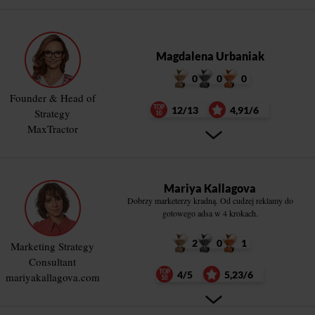
Magdalena Urbaniak
0
0
0
Founder & Head of
12/13
4,91/6
Strategy
MaxTractor
Mariya Kallagova
Dobrzy marketerzy kradną. Od cudzej reklamy do
gotowego adsa w 4 krokach.
2
0
1
Marketing Strategy
Consultant
4/5
5,23/6
mariyakallagova.com