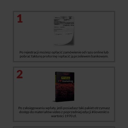
1
Po rejestracji możesz opłacić zamówienie od razu online lub
pobrać fakturę proformę i opłacić ją przelewem bankowym.
2
Po zaksięgowaniu wpłaty, jeśli posiadasz taki pakiet otrzymasz
dostęp do materiałów video z poprzedniej edycji #ilovemkt o
wartości 1970 zł.