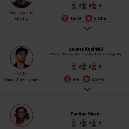
2
0
4
Strateg marki
MIDEA
16/19
5,10/6
Łukasz Kępiński
Patomy. Dlaczego dajemy zasięg temu, co potępiamy.
2
2
0
CEO
Tears of Joy agency
6/6
5,37/6
Paulina Mazur
3
0
0