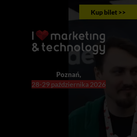
Kup bilet >>
Poznań,
28-29 października 2026