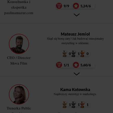
Konsultantka i
9/9
5,24/6
ekspertka
paulinamazur.com
Mateusz Jemioł
Skąd się biorą ciary? Jak budować emocjonalny
storytelling w reklamie.
0
1
0
CEO / Director
Mova Film
1/1
5,60/6
Kama Kotowska
Najdroższy stereotyp w marketingu.
1
1
1
Trenerka Public