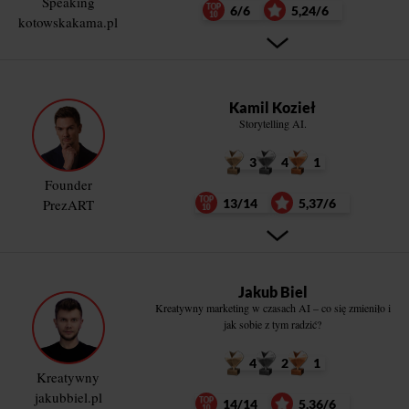
Speaking
6/6
5,24/6
kotowskakama.pl
Kamil Kozieł
Storytelling AI.
3
4
1
Founder
PrezART
13/14
5,37/6
Jakub Biel
Kreatywny marketing w czasach AI – co się zmieniło i
jak sobie z tym radzić?
4
2
1
Kreatywny
jakubbiel.pl
14/14
5,36/6