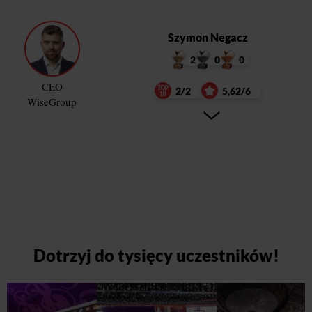
Szymon Negacz
2
0
0
CEO
2/2
5,62/6
WiseGroup
Dotrzyj do tysięcy uczestników!