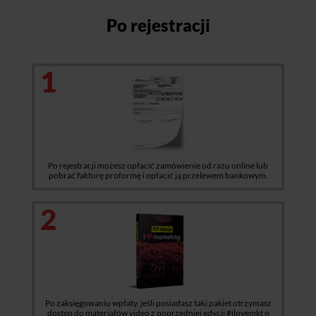
Po rejestracji
1
Po rejestracji możesz opłacić zamówienie od razu online lub
pobrać fakturę proformę i opłacić ją przelewem bankowym.
2
Po zaksięgowaniu wpłaty, jeśli posiadasz taki pakiet otrzymasz
dostęp do materiałów video z poprzedniej edycji #ilovemkt o