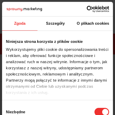
Sprawdź
bonusy
i wybierz bilet
Zgoda
Szczegóły
O plikach cookies
Bonusy w
Niniejsza strona korzysta z plików cookie
ramach
VIP
Premium
Standard
pakietów
Wykorzystujemy pliki cookie do spersonalizowania treści
i reklam, aby oferować funkcje społecznościowe i
analizować ruch w naszej witrynie. Informacje o tym, jak
Dostępne
Kolacja z prelegentami i before
tylko w
korzystasz z naszej witryny, udostępniamy partnerom
party (Hotel Sheraton, 27.10) tylko
bilecie
w
bilecie ALLPASS VIP
społecznościowym, reklamowym i analitycznym.
ALLPASS
VIP
Partnerzy mogą połączyć te informacje z innymi danymi
Dedykowana strefa VIP z
otrzymanymi od Ciebie lub uzyskanymi podczas
możliwością networkingu z
korzystania z ich usług.
prelegentami i wystawcami w
komfortowych warunkach
Materiały video z poprzedniej
Wybór
edycji konferencji
Niezbędne
WARTOŚĆ: 1970 zł
zgody