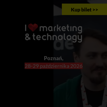
Kup bilet >>
Poznań,
28-29 października 2026