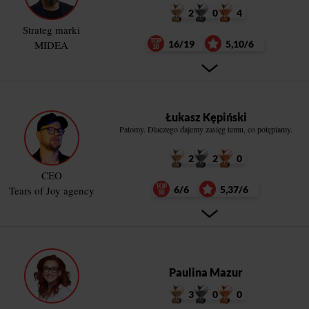
2
0
4
Strateg marki
MIDEA
16/19
5,10/6
Łukasz Kępiński
Patomy. Dlaczego dajemy zasięg temu, co potępiamy.
2
2
0
CEO
Tears of Joy agency
6/6
5,37/6
Paulina Mazur
3
0
0