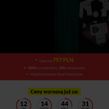
797 PLN
Cena od
4000+
uczestników,
100+
wystawców
Międzynarodowe Targi Poznańskie
Ceny wzrosną już za:
12
14
44
27
DNI
GODZIN
MINUT
SEKUND