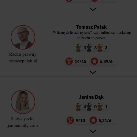
Tomasz Palak
„W licznych listach pytacie”, czyli influencer marketing
od briefu do pozwu.
3
3
3
Radca prawny
tomaszpalak.pl
14/15
5,39/6
Janina Bąk
4
0
1
Statystyczka
9/10
5,21/6
janinadaily.com