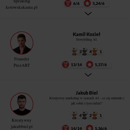
Speaking
6/6
5,24/6
kotowskakama.pl
Kamil Kozieł
Storytelling AI.
3
4
1
Founder
PrezART
13/14
5,37/6
Jakub Biel
Kreatywny marketing w czasach AI – co się zmieniło i
jak sobie z tym radzić?
4
2
1
Kreatywny
jakubbiel.pl
14/14
5,36/6