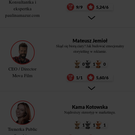
Konsultantka i
9/9
5,24/6
ekspertka
paulinamazur.com
Mateusz Jemioł
Skąd się biorą ciary? Jak budować emocjonalny
storytelling w reklamie.
0
1
0
CEO / Director
Mova Film
1/1
5,60/6
Kama Kotowska
Najdroższy stereotyp w marketingu.
1
1
1
Trenerka Public