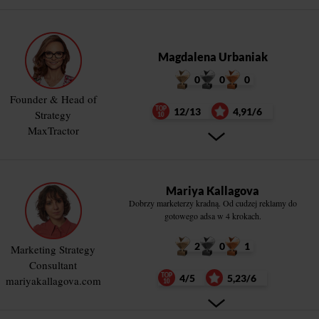
Magdalena Urbaniak
0
0
0
Founder & Head of
12/13
4,91/6
Strategy
MaxTractor
Mariya Kallagova
Dobrzy marketerzy kradną. Od cudzej reklamy do
gotowego adsa w 4 krokach.
2
0
1
Marketing Strategy
Consultant
4/5
5,23/6
mariyakallagova.com