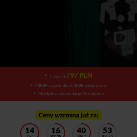
797 PLN
Cena od
4000+
uczestników,
100+
wystawców
Międzynarodowe Targi Poznańskie
Ceny wzrosną już za:
14
16
40
50
DNI
GODZIN
MINUT
SEKUND