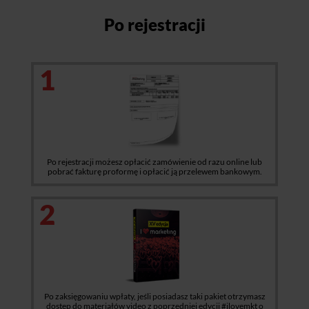
Po rejestracji
1
Po rejestracji możesz opłacić zamówienie od razu online lub
pobrać fakturę proformę i opłacić ją przelewem bankowym.
2
Po zaksięgowaniu wpłaty, jeśli posiadasz taki pakiet otrzymasz
dostęp do materiałów video z poprzedniej edycji #ilovemkt o