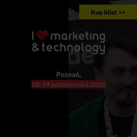
Kup bilet >>
Poznań,
28-29 października 2026