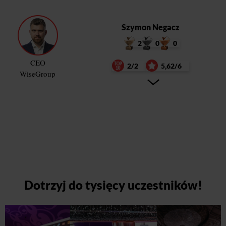
Szymon Negacz
2
0
0
CEO
2/2
5,62/6
WiseGroup
Dotrzyj do tysięcy uczestników!