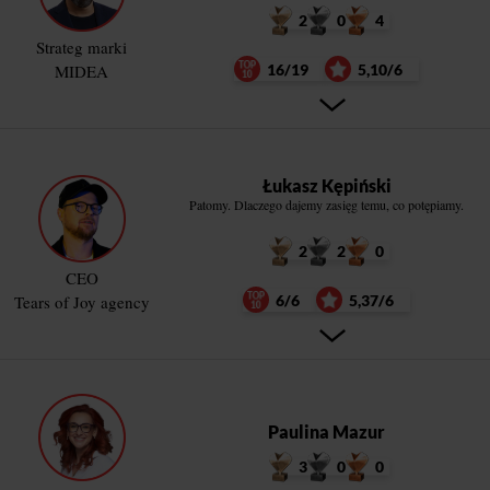
2
0
4
Strateg marki
MIDEA
16/19
5,10/6
Łukasz Kępiński
Patomy. Dlaczego dajemy zasięg temu, co potępiamy.
2
2
0
CEO
Tears of Joy agency
6/6
5,37/6
Paulina Mazur
3
0
0