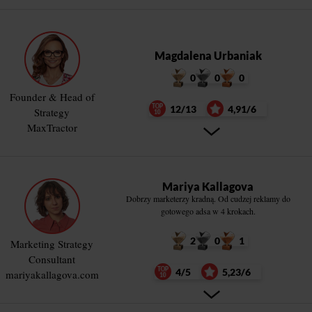
Magdalena Urbaniak
0
0
0
Founder & Head of
12/13
4,91/6
Strategy
MaxTractor
Mariya Kallagova
Dobrzy marketerzy kradną. Od cudzej reklamy do
gotowego adsa w 4 krokach.
2
0
1
Marketing Strategy
Consultant
4/5
5,23/6
mariyakallagova.com