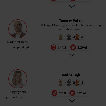
Tomasz Palak
„W licznych listach pytacie”, czyli influencer marketing
od briefu do pozwu.
3
3
3
Radca prawny
tomaszpalak.pl
14/15
5,39/6
Janina Bąk
4
0
1
Statystyczka
9/10
5,21/6
janinadaily.com