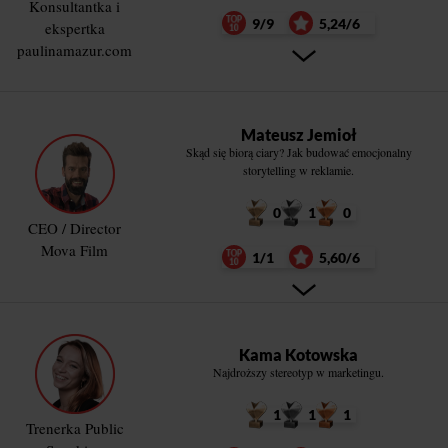
Konsultantka i
9/9
5,24/6
ekspertka
paulinamazur.com
Mateusz Jemioł
Skąd się biorą ciary? Jak budować emocjonalny
storytelling w reklamie.
0
1
0
CEO / Director
Mova Film
1/1
5,60/6
Kama Kotowska
Najdroższy stereotyp w marketingu.
1
1
1
Trenerka Public