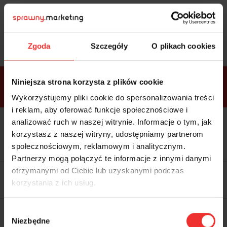
Sprawdź
bonusy
i wybierz bilet
Zgoda
Szczegóły
O plikach cookies
Bonusy w
Niniejsza strona korzysta z plików cookie
ramach
VIP
Premium
Standard
pakietów
Wykorzystujemy pliki cookie do spersonalizowania treści
i reklam, aby oferować funkcje społecznościowe i
analizować ruch w naszej witrynie. Informacje o tym, jak
Dostępne
Kolacja z prelegentami i before
tylko w
korzystasz z naszej witryny, udostępniamy partnerom
party (Hotel Sheraton, 27.10) tylko
bilecie
w
bilecie ALLPASS VIP
społecznościowym, reklamowym i analitycznym.
ALLPASS
VIP
Partnerzy mogą połączyć te informacje z innymi danymi
Dedykowana strefa VIP z
otrzymanymi od Ciebie lub uzyskanymi podczas
możliwością networkingu z
korzystania z ich usług.
prelegentami i wystawcami w
komfortowych warunkach
Materiały video z poprzedniej
Wybór
edycji konferencji
Niezbędne
WARTOŚĆ: 1970 zł
zgody