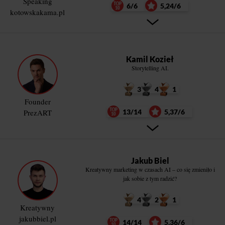
Speaking
6/6
5,24/6
kotowskakama.pl
Kamil Kozieł
Storytelling AI.
3
4
1
Founder
PrezART
13/14
5,37/6
Jakub Biel
Kreatywny marketing w czasach AI – co się zmieniło i
jak sobie z tym radzić?
4
2
1
Kreatywny
jakubbiel.pl
14/14
5,36/6