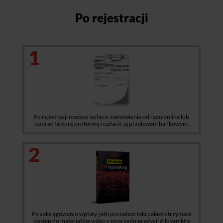
Po rejestracji
1
Po rejestracji możesz opłacić zamówienie od razu online lub
pobrać fakturę proformę i opłacić ją przelewem bankowym.
2
Po zaksięgowaniu wpłaty, jeśli posiadasz taki pakiet otrzymasz
dostęp do materiałów video z poprzedniej edycji #ilovemkt o