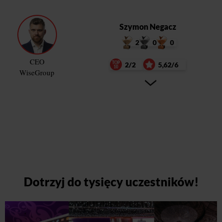
Szymon Negacz
2
0
0
CEO
2/2
5,62/6
WiseGroup
Dotrzyj do tysięcy uczestników!