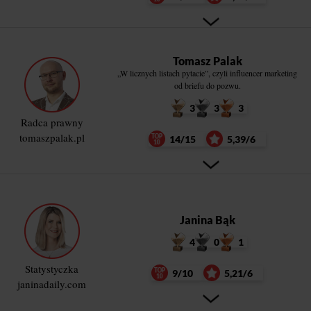
Tomasz Palak
„W licznych listach pytacie”, czyli influencer marketing
od briefu do pozwu.
3
3
3
Radca prawny
tomaszpalak.pl
14/15
5,39/6
Janina Bąk
4
0
1
Statystyczka
9/10
5,21/6
janinadaily.com