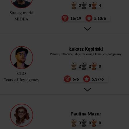
2
0
4
Strateg marki
MIDEA
16/19
5,10/6
Łukasz Kępiński
Patomy. Dlaczego dajemy zasięg temu, co potępiamy.
2
2
0
CEO
Tears of Joy agency
6/6
5,37/6
Paulina Mazur
3
0
0