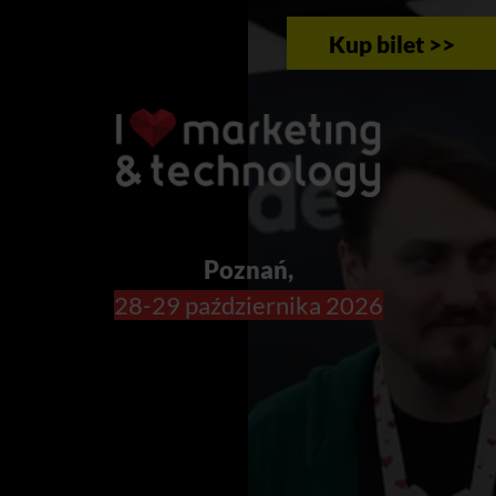
Kup bilet >>
Poznań,
28-29 października 2026