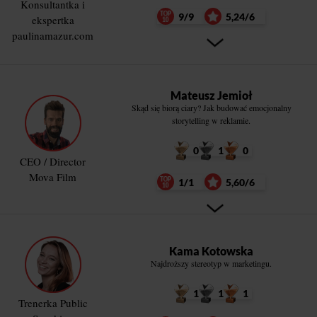
Konsultantka i
9/9
5,24/6
ekspertka
paulinamazur.com
Mateusz Jemioł
Skąd się biorą ciary? Jak budować emocjonalny
storytelling w reklamie.
0
1
0
CEO / Director
Mova Film
1/1
5,60/6
Kama Kotowska
Najdroższy stereotyp w marketingu.
1
1
1
Trenerka Public