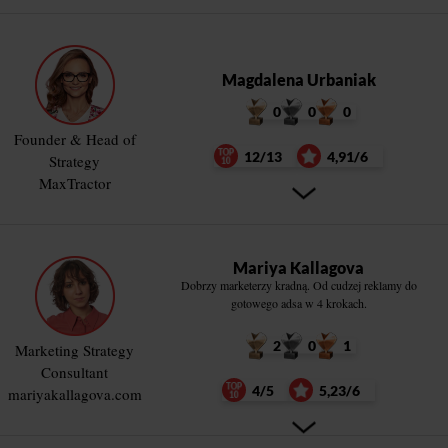
Magdalena Urbaniak
0
0
0
Founder & Head of
12/13
4,91/6
Strategy
MaxTractor
Mariya Kallagova
Dobrzy marketerzy kradną. Od cudzej reklamy do
gotowego adsa w 4 krokach.
2
0
1
Marketing Strategy
Consultant
4/5
5,23/6
mariyakallagova.com