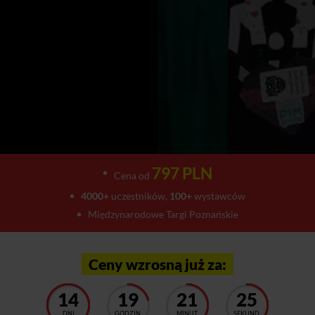
797 PLN
Cena od
4000+
uczestników,
100+
wystawców
Międzynarodowe Targi Poznańskie
Ceny wzrosną już za:
14
19
21
21
DNI
GODZIN
MINUT
SEKUND