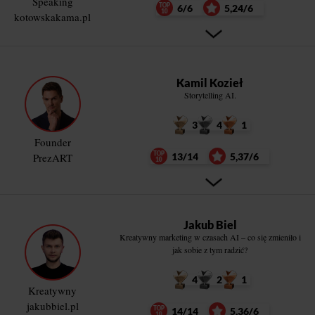
Speaking
6/6
5,24/6
kotowskakama.pl
Kamil Kozieł
Storytelling AI.
3
4
1
Founder
PrezART
13/14
5,37/6
Jakub Biel
Kreatywny marketing w czasach AI – co się zmieniło i
jak sobie z tym radzić?
4
2
1
Kreatywny
jakubbiel.pl
14/14
5,36/6