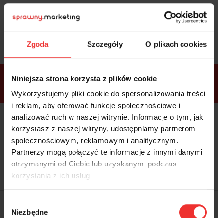
Sprawdź
bonusy
i wybierz bilet
Zgoda
Szczegóły
O plikach cookies
Bonusy w
Niniejsza strona korzysta z plików cookie
ramach
VIP
Premium
Standard
pakietów
Wykorzystujemy pliki cookie do spersonalizowania treści
i reklam, aby oferować funkcje społecznościowe i
analizować ruch w naszej witrynie. Informacje o tym, jak
Dostępne
Kolacja z prelegentami i before
tylko w
korzystasz z naszej witryny, udostępniamy partnerom
party (Hotel Sheraton, 27.10) tylko
bilecie
w
bilecie ALLPASS VIP
społecznościowym, reklamowym i analitycznym.
ALLPASS
VIP
Partnerzy mogą połączyć te informacje z innymi danymi
Dedykowana strefa VIP z
otrzymanymi od Ciebie lub uzyskanymi podczas
możliwością networkingu z
korzystania z ich usług.
prelegentami i wystawcami w
komfortowych warunkach
Materiały video z poprzedniej
Wybór
edycji konferencji
Niezbędne
WARTOŚĆ: 1970 zł
zgody