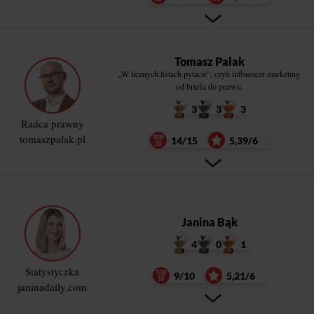
Tomasz Palak
„W licznych listach pytacie”, czyli influencer marketing
od briefu do pozwu.
3
3
3
Radca prawny
tomaszpalak.pl
14/15
5,39/6
Janina Bąk
4
0
1
Statystyczka
9/10
5,21/6
janinadaily.com