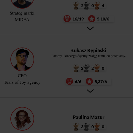
2
0
4
Strateg marki
MIDEA
16/19
5,10/6
Łukasz Kępiński
Patomy. Dlaczego dajemy zasięg temu, co potępiamy.
2
2
0
CEO
Tears of Joy agency
6/6
5,37/6
Paulina Mazur
3
0
0