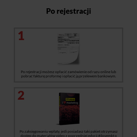
Po rejestracji
1
Po rejestracji możesz opłacić zamówienie od razu online lub
pobrać fakturę proformę i opłacić ją przelewem bankowym.
2
Po zaksięgowaniu wpłaty, jeśli posiadasz taki pakiet otrzymasz
dostęp do materiałów video z poprzedniej edycji #ilovemkt o