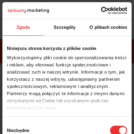
Sprawdź
bonusy
i wybierz bilet
Zgoda
Szczegóły
O plikach cookies
Bonusy w
Niniejsza strona korzysta z plików cookie
ramach
VIP
Premium
Standard
pakietów
Wykorzystujemy pliki cookie do spersonalizowania treści
i reklam, aby oferować funkcje społecznościowe i
analizować ruch w naszej witrynie. Informacje o tym, jak
Dostępne
Kolacja z prelegentami i before
tylko w
korzystasz z naszej witryny, udostępniamy partnerom
party (Hotel Sheraton, 27.10) tylko
bilecie
w
bilecie ALLPASS VIP
społecznościowym, reklamowym i analitycznym.
ALLPASS
VIP
Partnerzy mogą połączyć te informacje z innymi danymi
Dedykowana strefa VIP z
otrzymanymi od Ciebie lub uzyskanymi podczas
możliwością networkingu z
korzystania z ich usług.
prelegentami i wystawcami w
komfortowych warunkach
Materiały video z poprzedniej
Wybór
edycji konferencji
Niezbędne
WARTOŚĆ: 1970 zł
zgody