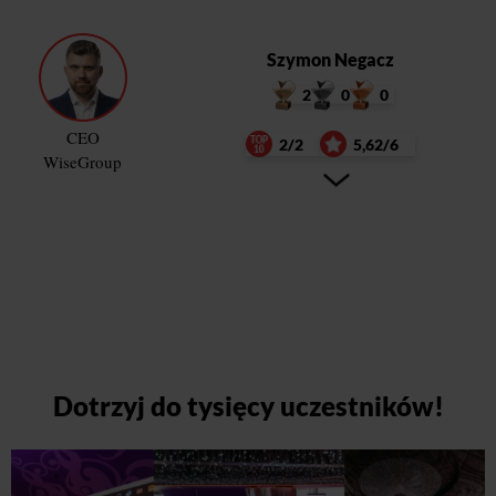
Szymon Negacz
2
0
0
CEO
2/2
5,62/6
WiseGroup
Dotrzyj do tysięcy uczestników!