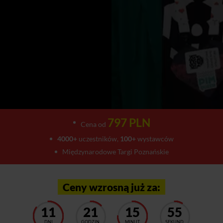
797 PLN
Cena od
4000+
uczestników,
100+
wystawców
Międzynarodowe Targi Poznańskie
Ceny wzrosną już za:
11
21
15
51
DNI
GODZIN
MINUT
SEKUND