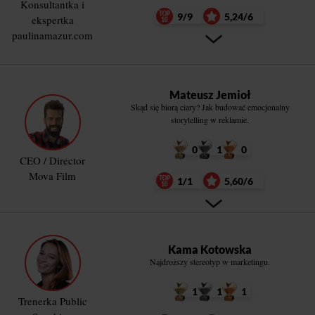
Konsultantka i
9/9
5,24/6
ekspertka
paulinamazur.com
Mateusz Jemioł
Skąd się biorą ciary? Jak budować emocjonalny
storytelling w reklamie.
0
1
0
CEO / Director
Mova Film
1/1
5,60/6
Kama Kotowska
Najdroższy stereotyp w marketingu.
1
1
1
Trenerka Public