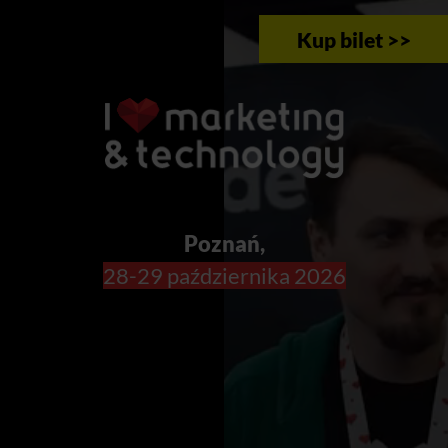
Kup bilet >>
Poznań,
28-29 października 2026