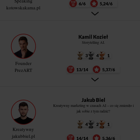
Speaking
6/6
5,24/6
kotowskakama.pl
Kamil Kozieł
Storytelling AI.
3
4
1
Founder
PrezART
13/14
5,37/6
Jakub Biel
Kreatywny marketing w czasach AI – co się zmieniło i
jak sobie z tym radzić?
4
2
1
Kreatywny
jakubbiel.pl
14/14
5,36/6