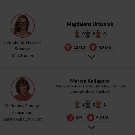
Magdalena Urbaniak
0
0
0
Founder & Head of
12/13
4,91/6
Strategy
MaxTractor
Mariya Kallagova
Dobrzy marketerzy kradną. Od cudzej reklamy do
gotowego adsa w 4 krokach.
2
0
1
Marketing Strategy
Consultant
4/5
5,23/6
mariyakallagova.com