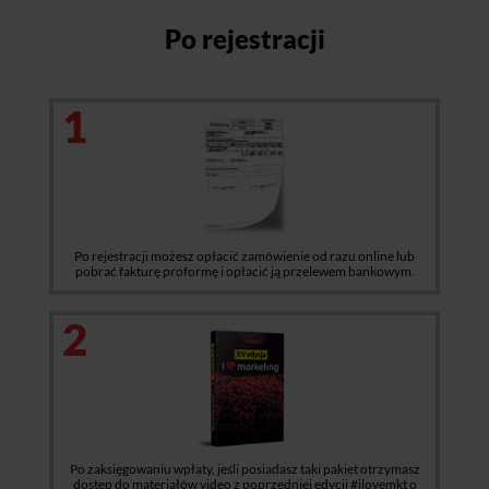
Po rejestracji
1
Po rejestracji możesz opłacić zamówienie od razu online lub
pobrać fakturę proformę i opłacić ją przelewem bankowym.
2
Po zaksięgowaniu wpłaty, jeśli posiadasz taki pakiet otrzymasz
dostęp do materiałów video z poprzedniej edycji #ilovemkt o