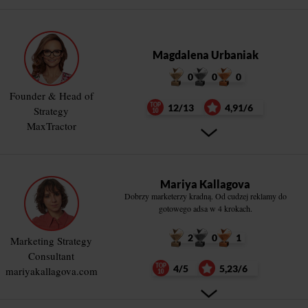
Magdalena Urbaniak
0
0
0
Founder & Head of
12/13
4,91/6
Strategy
MaxTractor
Mariya Kallagova
Dobrzy marketerzy kradną. Od cudzej reklamy do
gotowego adsa w 4 krokach.
2
0
1
Marketing Strategy
Consultant
4/5
5,23/6
mariyakallagova.com