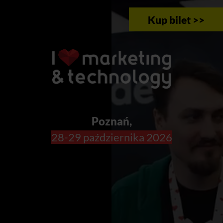
Kup bilet >>
Poznań,
28-29 października 2026