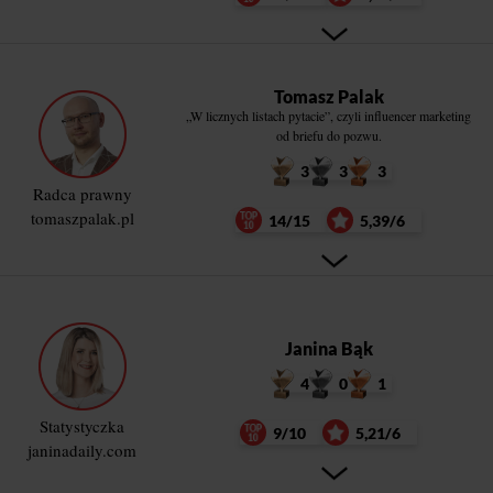
Tomasz Palak
„W licznych listach pytacie”, czyli influencer marketing
od briefu do pozwu.
3
3
3
Radca prawny
tomaszpalak.pl
14/15
5,39/6
Janina Bąk
4
0
1
Statystyczka
9/10
5,21/6
janinadaily.com