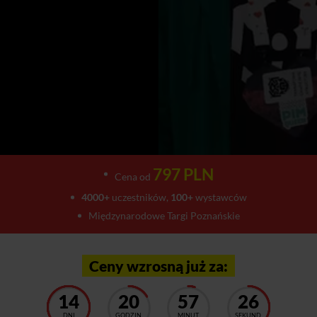
797 PLN
Cena od
4000+
uczestników,
100+
wystawców
Międzynarodowe Targi Poznańskie
Ceny wzrosną już za:
14
20
57
22
DNI
GODZIN
MINUT
SEKUND