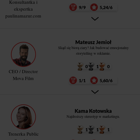
Konsultantka i
9/9
5,24/6
ekspertka
paulinamazur.com
Mateusz Jemioł
Skąd się biorą ciary? Jak budować emocjonalny
storytelling w reklamie.
0
1
0
CEO / Director
Mova Film
1/1
5,60/6
Kama Kotowska
Najdroższy stereotyp w marketingu.
1
1
1
Trenerka Public