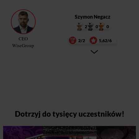
Szymon Negacz
2
0
0
CEO
2/2
5,62/6
WiseGroup
Dotrzyj do tysięcy uczestników!