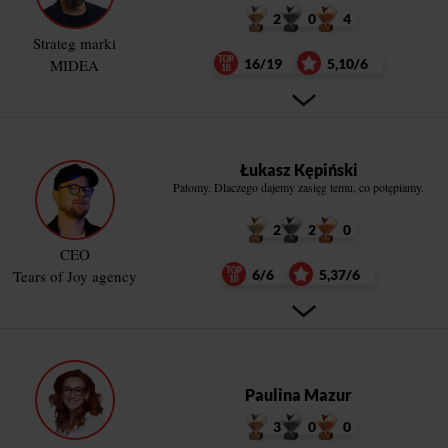
2
0
4
Strateg marki
MIDEA
16/19
5,10/6
Łukasz Kępiński
Patomy. Dlaczego dajemy zasięg temu, co potępiamy.
2
2
0
CEO
Tears of Joy agency
6/6
5,37/6
Paulina Mazur
3
0
0