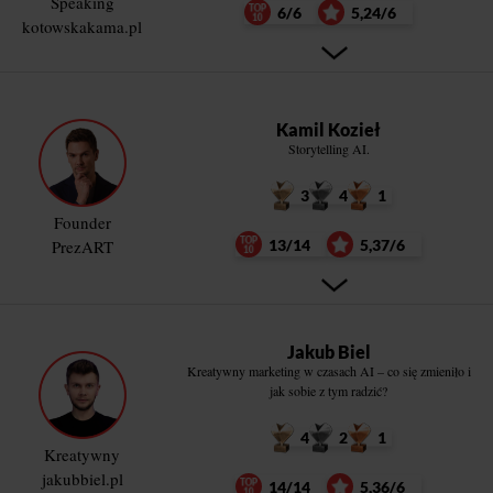
Speaking
6/6
5,24/6
kotowskakama.pl
Kamil Kozieł
Storytelling AI.
3
4
1
Founder
PrezART
13/14
5,37/6
Jakub Biel
Kreatywny marketing w czasach AI – co się zmieniło i
jak sobie z tym radzić?
4
2
1
Kreatywny
jakubbiel.pl
14/14
5,36/6