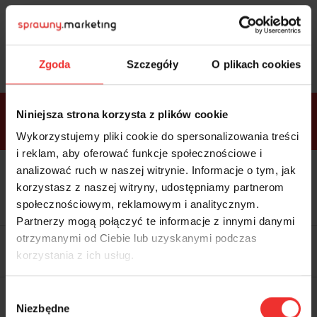
Sprawdź
bonusy
i wybierz bilet
Zgoda
Szczegóły
O plikach cookies
Bonusy w
Niniejsza strona korzysta z plików cookie
ramach
VIP
Premium
Standard
pakietów
Wykorzystujemy pliki cookie do spersonalizowania treści
i reklam, aby oferować funkcje społecznościowe i
analizować ruch w naszej witrynie. Informacje o tym, jak
Dostępne
Kolacja z prelegentami i before
tylko w
korzystasz z naszej witryny, udostępniamy partnerom
party (Hotel Sheraton, 27.10) tylko
bilecie
w
bilecie ALLPASS VIP
społecznościowym, reklamowym i analitycznym.
ALLPASS
VIP
Partnerzy mogą połączyć te informacje z innymi danymi
Dedykowana strefa VIP z
otrzymanymi od Ciebie lub uzyskanymi podczas
możliwością networkingu z
korzystania z ich usług.
prelegentami i wystawcami w
komfortowych warunkach
Materiały video z poprzedniej
Wybór
edycji konferencji
Niezbędne
WARTOŚĆ: 1970 zł
zgody