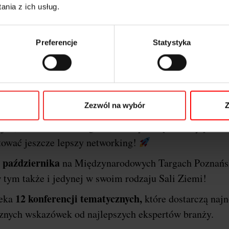
nia z ich usług.
Preferencje
Statystyka
o o festiwalu i dlaczego P
erencji
I
Marketing & Technology powraca do stolic
Zezwól na wybór
Z
Poznań
arzem wydarzenia będzie miasto
!
Ponownie
jne, szkoleniowe i targowe, a wszystko po to aby przek
tować jeszcze lepszy networking!
 października
na Międzynarodowych Targach Poznańs
 tym także i jedynej w swoim rodzaju Sali Ziemi!
12 konferencji tematycznych,
zeka
które dostarczą naj
ycznych wskazówek od najlepszych ekspertów branży.