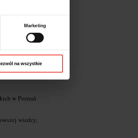
Marketing
oznań…
y Wielkopolski, a
ezwól na wszystkie
 razem łączymy
azać jeszcze
kich w Poznań
nowszej wiedzy,