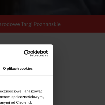
rodowe Targi Poznańskie
39
O plikach cookies
SEKUND
ołecznościowe i analizować
artnerom społecznościowym,
anymi od Ciebie lub