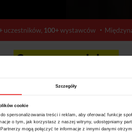
+
uczestników,
100+
wystawców
Międzyna
Ceny wzrosną już za:
21
20
Szczegóły
GODZIN
MINUT
 plików cookie
do spersonalizowania treści i reklam, aby oferować funkcje sp
ormacje o tym, jak korzystasz z naszej witryny, udostępniamy p
Kup bilety >>
Partnerzy mogą połączyć te informacje z innymi danymi otrzym