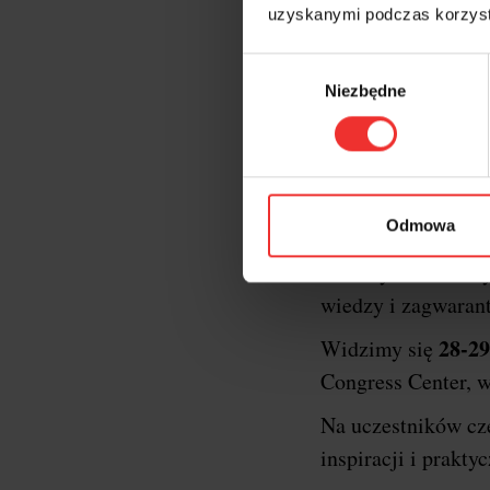
uzyskanymi podczas korzysta
Wybór
Niezbędne
zgody
Krótk
XXII edycja konf
Odmowa
oficjalnym gospod
formaty konferency
wiedzy i zagwaran
28-29
Widzimy się
Congress Center, w
Na uczestników c
inspiracji i prakt