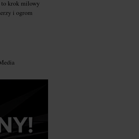
a to krok milowy
nerzy i ogrom
 Media