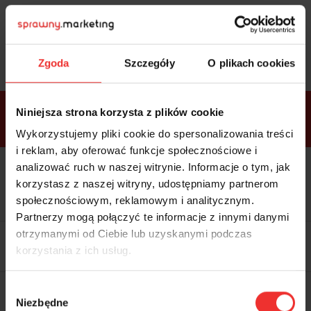
Sprawdź
bonusy
i wybierz bilet
Zgoda
Szczegóły
O plikach cookies
Bonusy w
Niniejsza strona korzysta z plików cookie
ramach
VIP
Premium
Standard
pakietów
Wykorzystujemy pliki cookie do spersonalizowania treści
i reklam, aby oferować funkcje społecznościowe i
analizować ruch w naszej witrynie. Informacje o tym, jak
Dostępne
Kolacja z prelegentami i before
tylko w
korzystasz z naszej witryny, udostępniamy partnerom
party (Hotel Sheraton, 27.10) tylko
bilecie
w
bilecie ALLPASS VIP
społecznościowym, reklamowym i analitycznym.
ALLPASS
VIP
Partnerzy mogą połączyć te informacje z innymi danymi
Dedykowana strefa VIP z
otrzymanymi od Ciebie lub uzyskanymi podczas
możliwością networkingu z
korzystania z ich usług.
prelegentami i wystawcami w
komfortowych warunkach
Materiały video z poprzedniej
Wybór
edycji konferencji
Niezbędne
WARTOŚĆ: 1970 zł
zgody