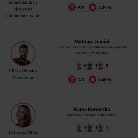
Konsultantka i
9/9
5,24/6
ekspertka
paulinamazur.com
Mateusz Jemioł
Skąd się biorą ciary? Jak budować emocjonalny
storytelling w reklamie.
0
1
0
CEO / Director
Mova Film
1/1
5,60/6
Kama Kotowska
Najdroższy stereotyp w marketingu.
1
1
1
Trenerka Public