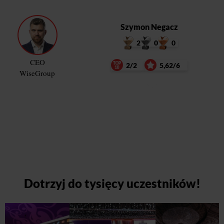
Szymon Negacz
2
0
0
CEO
2/2
5,62/6
WiseGroup
Dotrzyj do tysięcy uczestników!