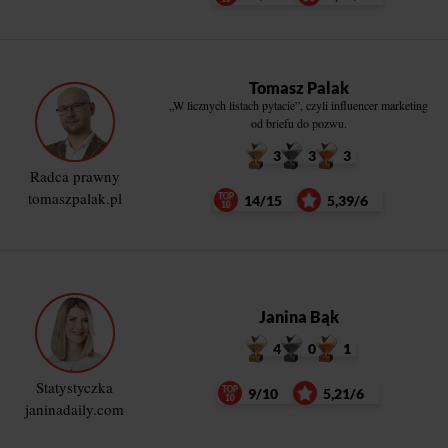
Tomasz Palak
„W licznych listach pytacie”, czyli influencer marketing
od briefu do pozwu.
3
3
3
Radca prawny
tomaszpalak.pl
14/15
5,39/6
Janina Bąk
4
0
1
Statystyczka
9/10
5,21/6
janinadaily.com