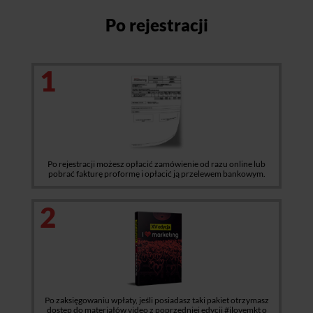
Po rejestracji
1
Po rejestracji możesz opłacić zamówienie od razu online lub
pobrać fakturę proformę i opłacić ją przelewem bankowym.
2
Po zaksięgowaniu wpłaty, jeśli posiadasz taki pakiet otrzymasz
dostęp do materiałów video z poprzedniej edycji #ilovemkt o