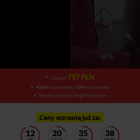
797 PLN
Cena od
4000+
uczestników,
100+
wystawców
Międzynarodowe Targi Poznańskie
Ceny wzrosną już za:
12
20
35
34
DNI
GODZIN
MINUT
SEKUND