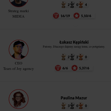
2
0
4
Strateg marki
MIDEA
16/19
5,10/6
Łukasz Kępiński
Patomy. Dlaczego dajemy zasięg temu, co potępiamy.
2
2
0
CEO
Tears of Joy agency
6/6
5,37/6
Paulina Mazur
3
0
0