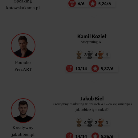
Speaking
6/6
5,24/6
kotowskakama.pl
Kamil Kozieł
Storytelling AI.
3
4
1
Founder
PrezART
13/14
5,37/6
Jakub Biel
Kreatywny marketing w czasach AI – co się zmieniło i
jak sobie z tym radzić?
4
2
1
Kreatywny
jakubbiel.pl
14/14
5,36/6