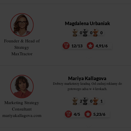
Magdalena Urbaniak
0
0
0
Founder & Head of
12/13
4,91/6
Strategy
MaxTractor
Mariya Kallagova
Dobrzy marketerzy kradną. Od cudzej reklamy do
gotowego adsa w 4 krokach.
2
0
1
Marketing Strategy
Consultant
4/5
5,23/6
mariyakallagova.com