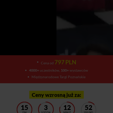
797 PLN
Cena od
4000+
uczestników,
100+
wystawców
Międzynarodowe Targi Poznańskie
Ceny wzrosną już za:
15
3
12
49
DNI
GODZIN
MINUT
SEKUND