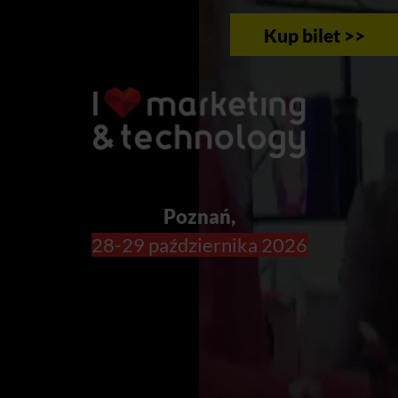
Kup bilet >>
Poznań,
28-29 października 2026