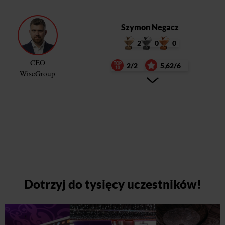
Szymon Negacz
2
0
0
CEO
2/2
5,62/6
WiseGroup
Dotrzyj do tysięcy uczestników!