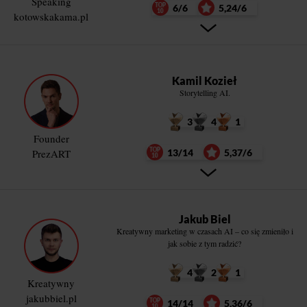
Speaking
6/6
5,24/6
kotowskakama.pl
Kamil Kozieł
Storytelling AI.
3
4
1
Founder
PrezART
13/14
5,37/6
Jakub Biel
Kreatywny marketing w czasach AI – co się zmieniło i
jak sobie z tym radzić?
4
2
1
Kreatywny
jakubbiel.pl
14/14
5,36/6