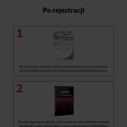
Po rejestracji
1
Po rejestracji możesz opłacić zamówienie od razu online lub
pobrać fakturę proformę i opłacić ją przelewem bankowym.
2
Po zaksięgowaniu wpłaty, jeśli posiadasz taki pakiet otrzymasz
dostęp do materiałów video z poprzedniej edycji #ilovemkt o