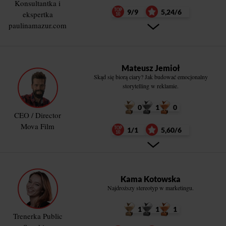
Konsultantka i
9/9
5,24/6
ekspertka
paulinamazur.com
Mateusz Jemioł
Skąd się biorą ciary? Jak budować emocjonalny
storytelling w reklamie.
0
1
0
CEO / Director
Mova Film
1/1
5,60/6
Kama Kotowska
Najdroższy stereotyp w marketingu.
1
1
1
Trenerka Public