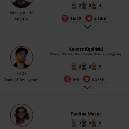
2
0
4
Strateg marki
MIDEA
16/19
5,10/6
Łukasz Kępiński
Patomy. Dlaczego dajemy zasięg temu, co potępiamy.
2
2
0
CEO
Tears of Joy agency
6/6
5,37/6
Paulina Mazur
3
0
0