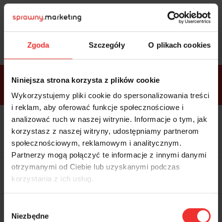
Sprawdź
bonusy
i wybierz bilet
Zgoda
Szczegóły
O plikach cookies
Bonusy w
Niniejsza strona korzysta z plików cookie
ramach
VIP
Premium
Standard
pakietów
Wykorzystujemy pliki cookie do spersonalizowania treści
i reklam, aby oferować funkcje społecznościowe i
analizować ruch w naszej witrynie. Informacje o tym, jak
Dostępne
Kolacja z prelegentami i before
tylko w
korzystasz z naszej witryny, udostępniamy partnerom
party (Hotel Sheraton, 27.10) tylko
bilecie
w
bilecie ALLPASS VIP
społecznościowym, reklamowym i analitycznym.
ALLPASS
VIP
Partnerzy mogą połączyć te informacje z innymi danymi
Dedykowana strefa VIP z
otrzymanymi od Ciebie lub uzyskanymi podczas
możliwością networkingu z
korzystania z ich usług.
prelegentami i wystawcami w
komfortowych warunkach
Materiały video z poprzedniej
Wybór
edycji konferencji
Niezbędne
WARTOŚĆ: 1970 zł
zgody