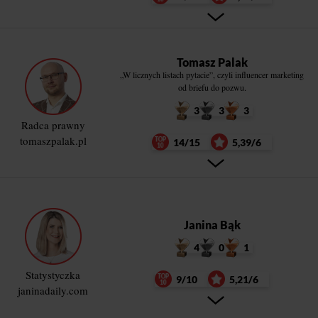
Tomasz Palak
„W licznych listach pytacie”, czyli influencer marketing
od briefu do pozwu.
3
3
3
Radca prawny
tomaszpalak.pl
14/15
5,39/6
Janina Bąk
4
0
1
Statystyczka
9/10
5,21/6
janinadaily.com