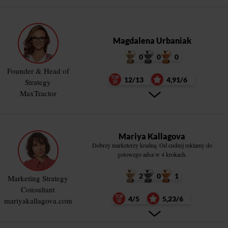
Magdalena Urbaniak
0
0
0
Founder & Head of
12/13
4,91/6
Strategy
MaxTractor
Mariya Kallagova
Dobrzy marketerzy kradną. Od cudzej reklamy do
gotowego adsa w 4 krokach.
2
0
1
Marketing Strategy
Consultant
4/5
5,23/6
mariyakallagova.com