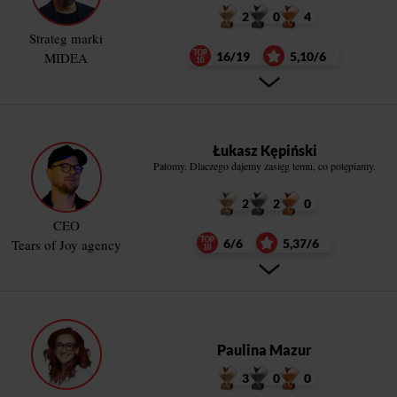
2
0
4
Strateg marki
MIDEA
16/19
5,10/6
Łukasz Kępiński
Patomy. Dlaczego dajemy zasięg temu, co potępiamy.
2
2
0
CEO
Tears of Joy agency
6/6
5,37/6
Paulina Mazur
3
0
0