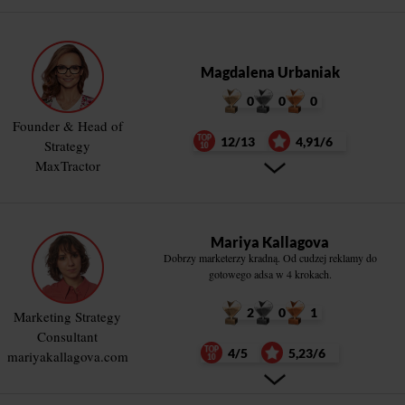
Magdalena Urbaniak
0
0
0
Founder & Head of
12/13
4,91/6
Strategy
MaxTractor
Mariya Kallagova
Dobrzy marketerzy kradną. Od cudzej reklamy do
gotowego adsa w 4 krokach.
2
0
1
Marketing Strategy
Consultant
4/5
5,23/6
mariyakallagova.com