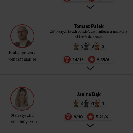
Tomasz Palak
„W licznych listach pytacie”, czyli influencer marketing
od briefu do pozwu.
3
3
3
Radca prawny
tomaszpalak.pl
14/15
5,39/6
Janina Bąk
4
0
1
Statystyczka
9/10
5,21/6
janinadaily.com