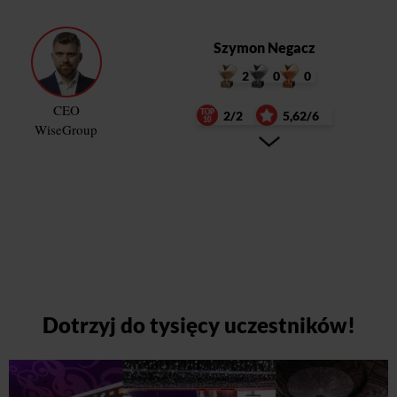
Szymon Negacz
2
0
0
CEO
2/2
5,62/6
WiseGroup
Dotrzyj do tysięcy uczestników!