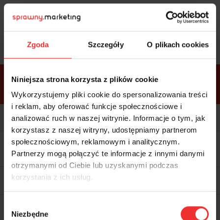
Sprawdź
bonusy
i wybierz bilet
Zgoda
Szczegóły
O plikach cookies
Bonusy w
Niniejsza strona korzysta z plików cookie
ramach
VIP
Premium
Standard
pakietów
Wykorzystujemy pliki cookie do spersonalizowania treści
i reklam, aby oferować funkcje społecznościowe i
Kolacja z prelegentami i before
party (Hotel Sheraton, 27.10) tylko
analizować ruch w naszej witrynie. Informacje o tym, jak
w bilecie ALLPASS VIP
korzystasz z naszej witryny, udostępniamy partnerom
Dedykowana strefa VIP z
społecznościowym, reklamowym i analitycznym.
możliwością networkingu z
Partnerzy mogą połączyć te informacje z innymi danymi
prelegentami i wystawcami w
komfortowych warunkach
otrzymanymi od Ciebie lub uzyskanymi podczas
Materiały video z poprzedniej
korzystania z ich usług.
edycji konferencji
WARTOŚĆ: 1970 zł
Materiały video z zakupionych dni
Wybór
z najbliższej edycji konferencji
Niezbędne
zgody
WARTOŚĆ: 1970 zł