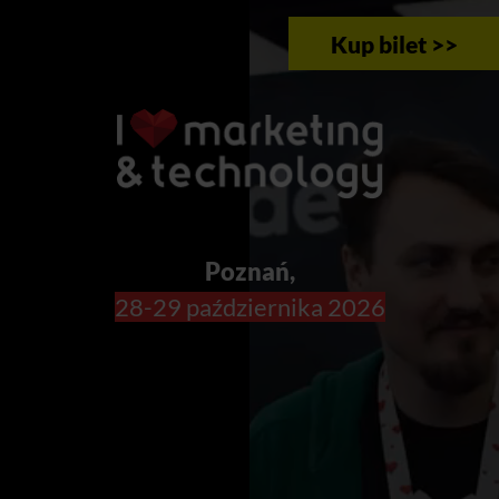
Kup bilet >>
Poznań,
28-29 października 2026