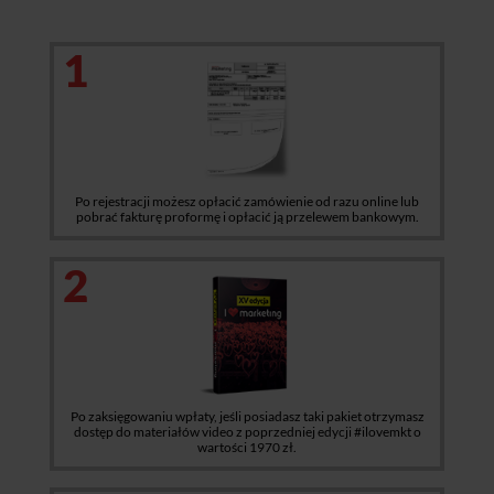
1
Po rejestracji możesz opłacić zamówienie od razu online lub
pobrać fakturę proformę i opłacić ją przelewem bankowym.
2
Po zaksięgowaniu wpłaty, jeśli posiadasz taki pakiet otrzymasz
dostęp do materiałów video z poprzedniej edycji #ilovemkt o
wartości 1970 zł.