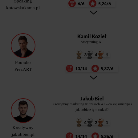
Speaking
6/6
5,24/6
kotowskakama.pl
Kamil Kozieł
Storytelling AI.
3
4
1
Founder
PrezART
13/14
5,37/6
Jakub Biel
Kreatywny marketing w czasach AI – co się zmieniło i
jak sobie z tym radzić?
4
2
1
Kreatywny
jakubbiel.pl
14/14
5,36/6