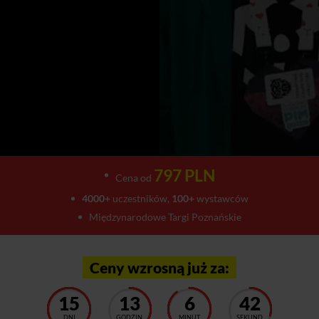
797 PLN
Cena od
4000+
uczestników,
100+
wystawców
Międzynarodowe Targi Poznańskie
Ceny wzrosną już za:
15
13
6
37
DNI
GODZIN
MINUT
SEKUND