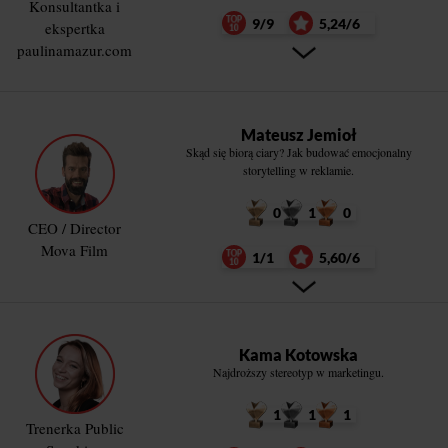
Konsultantka i
9/9
5,24/6
ekspertka
paulinamazur.com
Mateusz Jemioł
Skąd się biorą ciary? Jak budować emocjonalny
storytelling w reklamie.
0
1
0
CEO / Director
Mova Film
1/1
5,60/6
Kama Kotowska
Najdroższy stereotyp w marketingu.
1
1
1
Trenerka Public