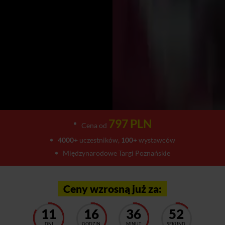
797 PLN
Cena od
4000+
uczestników,
100+
wystawców
Międzynarodowe Targi Poznańskie
Ceny wzrosną już za:
11
16
36
48
DNI
GODZIN
MINUT
SEKUND