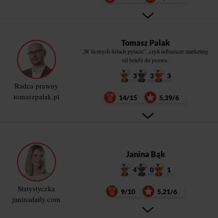
Tomasz Palak
„W licznych listach pytacie”, czyli influencer marketing
od briefu do pozwu.
3
3
3
Radca prawny
tomaszpalak.pl
14/15
5,39/6
Janina Bąk
4
0
1
Statystyczka
9/10
5,21/6
janinadaily.com