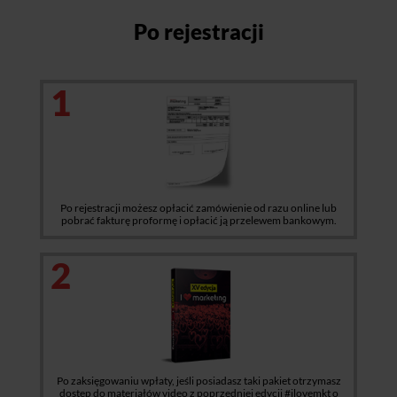
Po rejestracji
1
Po rejestracji możesz opłacić zamówienie od razu online lub
pobrać fakturę proformę i opłacić ją przelewem bankowym.
2
Po zaksięgowaniu wpłaty, jeśli posiadasz taki pakiet otrzymasz
dostęp do materiałów video z poprzedniej edycji #ilovemkt o