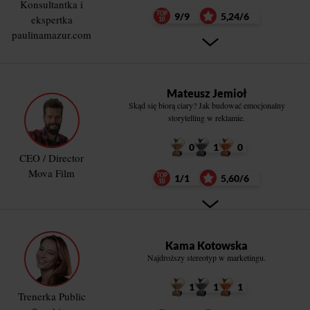
Konsultantka i
9/9
5,24/6
ekspertka
paulinamazur.com
Mateusz Jemioł
Skąd się biorą ciary? Jak budować emocjonalny
storytelling w reklamie.
0
1
0
CEO / Director
Mova Film
1/1
5,60/6
Kama Kotowska
Najdroższy stereotyp w marketingu.
1
1
1
Trenerka Public