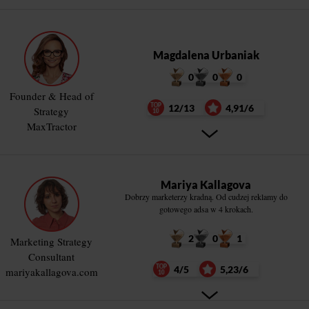
Magdalena Urbaniak
0
0
0
Founder & Head of
12/13
4,91/6
Strategy
MaxTractor
Mariya Kallagova
Dobrzy marketerzy kradną. Od cudzej reklamy do
gotowego adsa w 4 krokach.
2
0
1
Marketing Strategy
Consultant
4/5
5,23/6
mariyakallagova.com