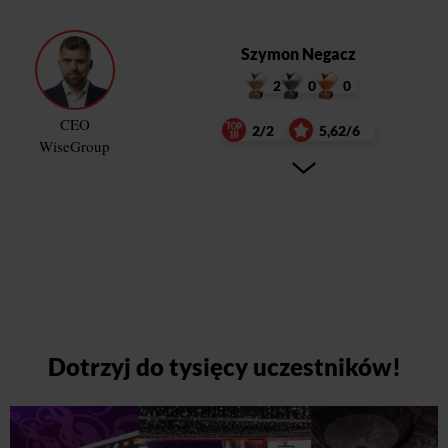
Szymon Negacz
2
0
0
CEO
2/2
5,62/6
WiseGroup
Dotrzyj do tysięcy uczestników!