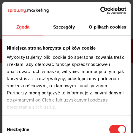
Sprawdź
bonusy
i wybierz bilet
Zgoda
Szczegóły
O plikach cookies
Bonusy w
Niniejsza strona korzysta z plików cookie
ramach
VIP
Premium
Standard
pakietów
Wykorzystujemy pliki cookie do spersonalizowania treści
i reklam, aby oferować funkcje społecznościowe i
analizować ruch w naszej witrynie. Informacje o tym, jak
Dostępne
Kolacja z prelegentami i before
tylko w
korzystasz z naszej witryny, udostępniamy partnerom
party (Hotel Sheraton, 27.10) tylko
bilecie
w
bilecie ALLPASS VIP
społecznościowym, reklamowym i analitycznym.
ALLPASS
VIP
Partnerzy mogą połączyć te informacje z innymi danymi
Dedykowana strefa VIP z
otrzymanymi od Ciebie lub uzyskanymi podczas
możliwością networkingu z
korzystania z ich usług.
prelegentami i wystawcami w
komfortowych warunkach
Materiały video z poprzedniej
Wybór
edycji konferencji
Niezbędne
WARTOŚĆ: 1970 zł
zgody