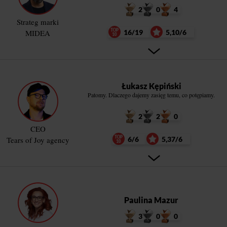
2
0
4
Strateg marki
MIDEA
16/19
5,10/6
Łukasz Kępiński
Patomy. Dlaczego dajemy zasięg temu, co potępiamy.
2
2
0
CEO
Tears of Joy agency
6/6
5,37/6
Paulina Mazur
3
0
0