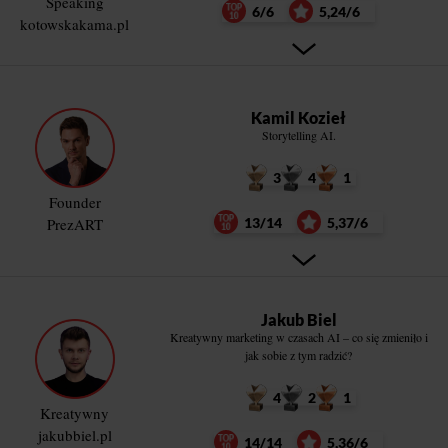
Speaking
6/6
5,24/6
kotowskakama.pl
Kamil Kozieł
Storytelling AI.
3
4
1
Founder
PrezART
13/14
5,37/6
Jakub Biel
Kreatywny marketing w czasach AI – co się zmieniło i
jak sobie z tym radzić?
4
2
1
Kreatywny
jakubbiel.pl
14/14
5,36/6