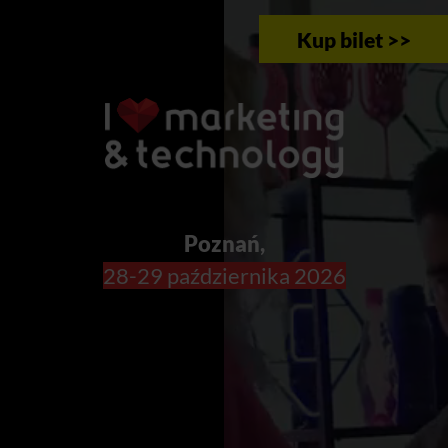
Kup bilet >>
Poznań,
28-29 października 2026