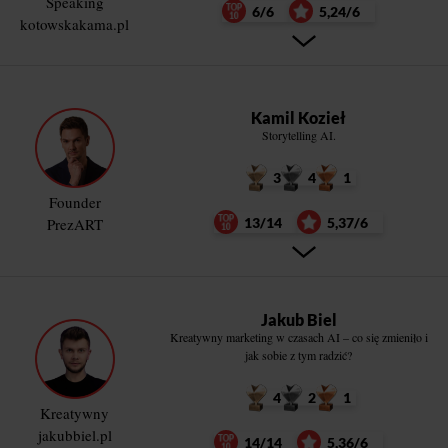
Speaking
6/6
5,24/6
kotowskakama.pl
Kamil Kozieł
Storytelling AI.
3
4
1
Founder
PrezART
13/14
5,37/6
Jakub Biel
Kreatywny marketing w czasach AI – co się zmieniło i
jak sobie z tym radzić?
4
2
1
Kreatywny
jakubbiel.pl
14/14
5,36/6