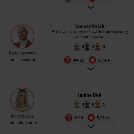
Tomasz Palak
„W licznych listach pytacie”, czyli influencer marketing
od briefu do pozwu.
3
3
3
Radca prawny
tomaszpalak.pl
14/15
5,39/6
Janina Bąk
4
0
1
Statystyczka
9/10
5,21/6
janinadaily.com