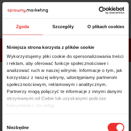
Sprawdź
bonusy
i wybierz bilet
Zgoda
Szczegóły
O plikach cookies
Bonusy w
Niniejsza strona korzysta z plików cookie
ramach
VIP
Premium
Standard
pakietów
Wykorzystujemy pliki cookie do spersonalizowania treści
i reklam, aby oferować funkcje społecznościowe i
Kolacja z prelegentami i before
party (Hotel Sheraton, 27.10) tylko
analizować ruch w naszej witrynie. Informacje o tym, jak
w bilecie ALLPASS VIP
korzystasz z naszej witryny, udostępniamy partnerom
Dedykowana strefa VIP z
społecznościowym, reklamowym i analitycznym.
możliwością networkingu z
Partnerzy mogą połączyć te informacje z innymi danymi
prelegentami i wystawcami w
komfortowych warunkach
otrzymanymi od Ciebie lub uzyskanymi podczas
Materiały video z poprzedniej
korzystania z ich usług.
edycji konferencji
WARTOŚĆ: 1970 zł
Materiały video z zakupionych dni
Wybór
z najbliższej edycji konferencji
Niezbędne
zgody
WARTOŚĆ: 1970 zł