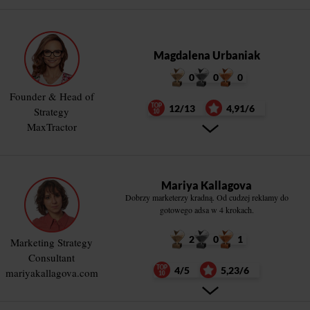
Magdalena Urbaniak
0
0
0
Founder & Head of
12/13
4,91/6
Strategy
MaxTractor
Mariya Kallagova
Dobrzy marketerzy kradną. Od cudzej reklamy do
gotowego adsa w 4 krokach.
2
0
1
Marketing Strategy
Consultant
4/5
5,23/6
mariyakallagova.com