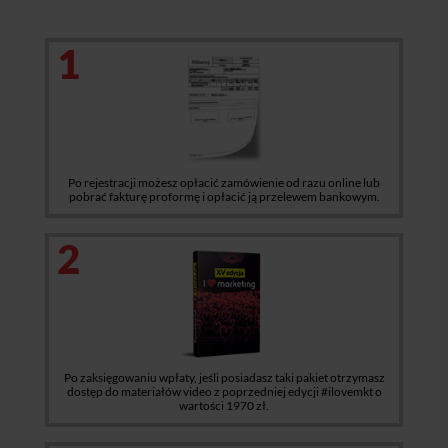
1
Po rejestracji możesz opłacić zamówienie od razu online lub
pobrać fakturę proformę i opłacić ją przelewem bankowym.
2
Po zaksięgowaniu wpłaty, jeśli posiadasz taki pakiet otrzymasz
dostęp do materiałów video z poprzedniej edycji #ilovemkt o
wartości 1970 zł.