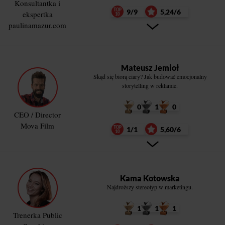
Konsultantka i
9/9
5,24/6
ekspertka
paulinamazur.com
Mateusz Jemioł
Skąd się biorą ciary? Jak budować emocjonalny
storytelling w reklamie.
0
1
0
CEO / Director
Mova Film
1/1
5,60/6
Kama Kotowska
Najdroższy stereotyp w marketingu.
1
1
1
Trenerka Public