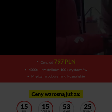
797 PLN
Cena od
4000+
uczestników,
100+
wystawców
Międzynarodowe Targi Poznańskie
Ceny wzrosną już za:
15
15
53
21
DNI
GODZIN
MINUT
SEKUND