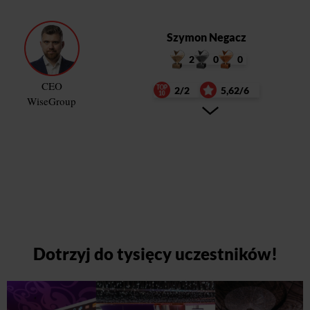
Szymon Negacz
2
0
0
CEO
2/2
5,62/6
WiseGroup
Dotrzyj do tysięcy uczestników!