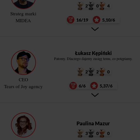
2
0
4
Strateg marki
MIDEA
16/19
5,10/6
Łukasz Kępiński
Patomy. Dlaczego dajemy zasięg temu, co potępiamy.
2
2
0
CEO
Tears of Joy agency
6/6
5,37/6
Paulina Mazur
3
0
0