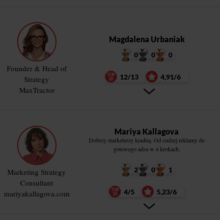
Magdalena Urbaniak
0
0
0
Founder & Head of
12/13
4,91/6
Strategy
MaxTractor
Mariya Kallagova
Dobrzy marketerzy kradną. Od cudzej reklamy do
gotowego adsa w 4 krokach.
2
0
1
Marketing Strategy
Consultant
4/5
5,23/6
mariyakallagova.com