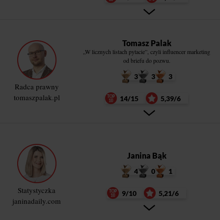
Tomasz Palak
„W licznych listach pytacie”, czyli influencer marketing
od briefu do pozwu.
3
3
3
Radca prawny
tomaszpalak.pl
14/15
5,39/6
Janina Bąk
4
0
1
Statystyczka
9/10
5,21/6
janinadaily.com