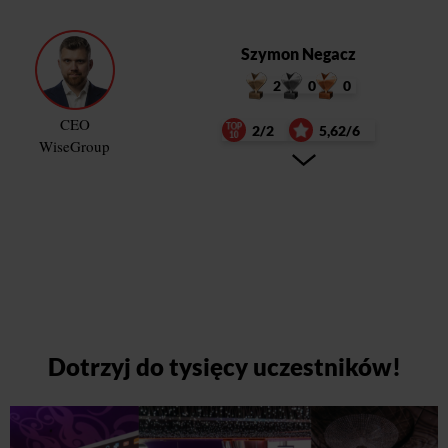
Szymon Negacz
2
0
0
CEO
2/2
5,62/6
WiseGroup
Dotrzyj do tysięcy uczestników!