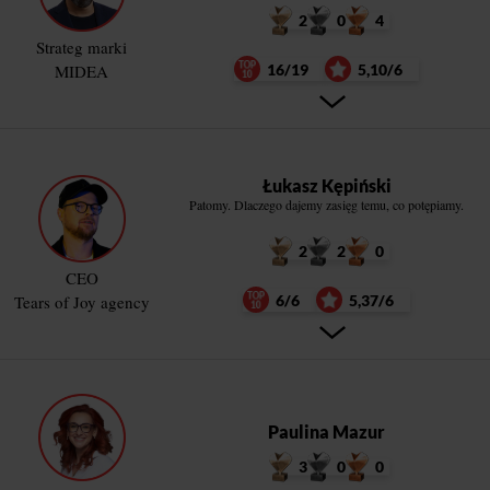
2
0
4
Strateg marki
MIDEA
16/19
5,10/6
Łukasz Kępiński
Patomy. Dlaczego dajemy zasięg temu, co potępiamy.
2
2
0
CEO
Tears of Joy agency
6/6
5,37/6
Paulina Mazur
3
0
0