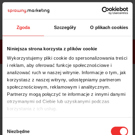
Sprawdź
bonusy
i wybierz bilet
Zgoda
Szczegóły
O plikach cookies
Bonusy w
Niniejsza strona korzysta z plików cookie
ramach
VIP
Premium
Standard
pakietów
Wykorzystujemy pliki cookie do spersonalizowania treści
i reklam, aby oferować funkcje społecznościowe i
analizować ruch w naszej witrynie. Informacje o tym, jak
Dostępne
Kolacja z prelegentami i before
tylko w
korzystasz z naszej witryny, udostępniamy partnerom
party (Hotel Sheraton, 27.10) tylko
bilecie
w
bilecie ALLPASS VIP
społecznościowym, reklamowym i analitycznym.
ALLPASS
VIP
Partnerzy mogą połączyć te informacje z innymi danymi
Dedykowana strefa VIP z
otrzymanymi od Ciebie lub uzyskanymi podczas
możliwością networkingu z
korzystania z ich usług.
prelegentami i wystawcami w
komfortowych warunkach
Materiały video z poprzedniej
Wybór
edycji konferencji
Niezbędne
WARTOŚĆ: 1970 zł
zgody