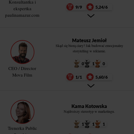
Konsultantka i
9/9
5,24/6
ekspertka
paulinamazur.com
Mateusz Jemioł
Skąd się biorą ciary? Jak budować emocjonalny
storytelling w reklamie.
0
1
0
CEO / Director
Mova Film
1/1
5,60/6
Kama Kotowska
Najdroższy stereotyp w marketingu.
1
1
1
Trenerka Public