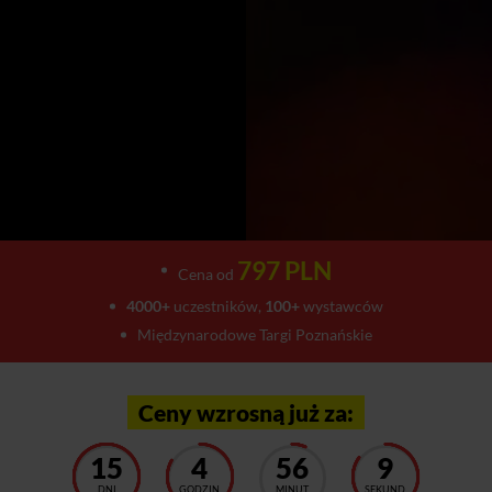
797 PLN
Cena od
4000+
uczestników,
100+
wystawców
Międzynarodowe Targi Poznańskie
Ceny wzrosną już za:
15
4
56
5
DNI
GODZIN
MINUT
SEKUND