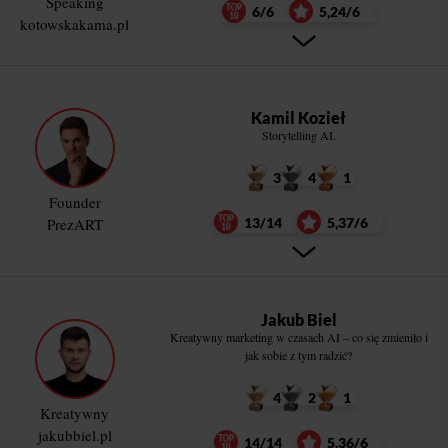
Speaking
6/6
5,24/6
kotowskakama.pl
Kamil Kozieł
Storytelling AI.
3
4
1
Founder
PrezART
13/14
5,37/6
Jakub Biel
Kreatywny marketing w czasach AI – co się zmieniło i
jak sobie z tym radzić?
4
2
1
Kreatywny
jakubbiel.pl
14/14
5,36/6