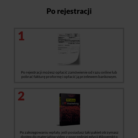
Po rejestracji
1
Po rejestracji możesz opłacić zamówienie od razu online lub
pobrać fakturę proformę i opłacić ją przelewem bankowym.
2
Po zaksięgowaniu wpłaty, jeśli posiadasz taki pakiet otrzymasz
dostęp do materiałów video z poprzedniej edycji #ilovemkt o