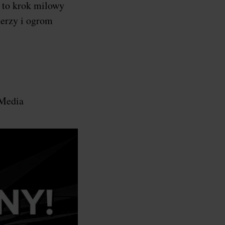
a to krok milowy
nerzy i ogrom
 Media