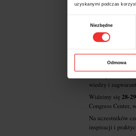
uzyskanymi podczas korzysta
Wybór
Niezbędne
zgody
Krótk
XXII edycja konf
Odmowa
oficjalnym gospod
formaty konferency
wiedzy i zagwaran
28-29
Widzimy się
Congress Center, w
Na uczestników c
inspiracji i prakt