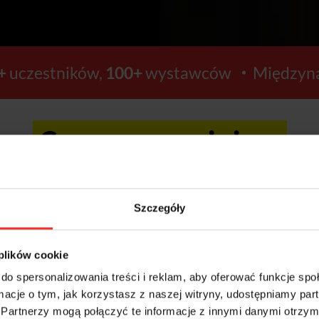
+
uczestników,
100+
wystawców
Międzyna
Ceny wzrosną już za:
11
54
Szczegóły
GODZIN
MINUT
 plików cookie
do spersonalizowania treści i reklam, aby oferować funkcje sp
ormacje o tym, jak korzystasz z naszej witryny, udostępniamy p
Kup bilety >>
Partnerzy mogą połączyć te informacje z innymi danymi otrzym