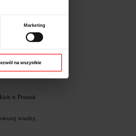
Marketing
oznań…
y Wielkopolski, a
ezwól na wszystkie
 razem łączymy
azać jeszcze
kich w Poznań
nowszej wiedzy,