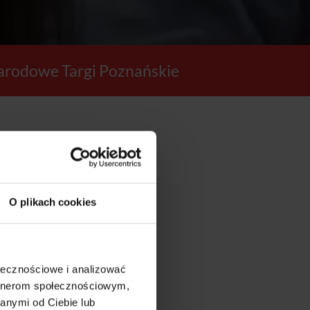
rodowe Targi Poznańskie
10
O plikach cookies
SEKUND
ołecznościowe i analizować
artnerom społecznościowym,
anymi od Ciebie lub