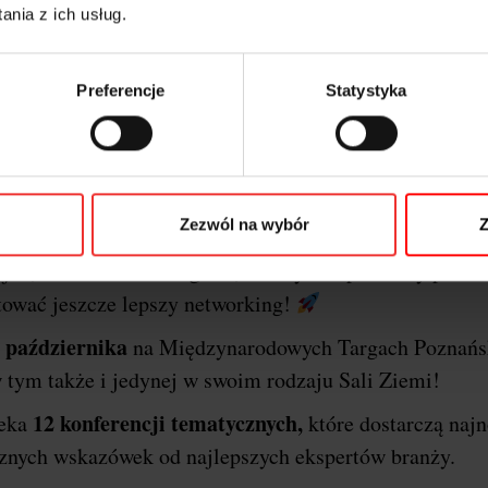
nia z ich usług.
Preferencje
Statystyka
o o festiwalu i dlaczego P
erencji
I
Marketing & Technology powraca do stolic
Zezwól na wybór
Z
Poznań
arzem wydarzenia będzie miasto
!
Ponownie
jne, szkoleniowe i targowe, a wszystko po to aby przek
tować jeszcze lepszy networking!
 października
na Międzynarodowych Targach Poznańs
 tym także i jedynej w swoim rodzaju Sali Ziemi!
12 konferencji tematycznych,
zeka
które dostarczą naj
ycznych wskazówek od najlepszych ekspertów branży.