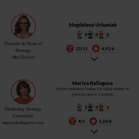
Magdalena Urbaniak
0
0
0
Founder & Head of
12/13
4,91/6
Strategy
MaxTractor
Mariya Kallagova
Dobrzy marketerzy kradną. Od cudzej reklamy do
gotowego adsa w 4 krokach.
2
0
1
Marketing Strategy
Consultant
4/5
5,23/6
mariyakallagova.com