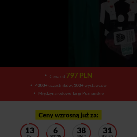
797 PLN
Cena od
4000+
uczestników,
100+
wystawców
Międzynarodowe Targi Poznańskie
Ceny wzrosną już za:
13
6
38
27
DNI
GODZIN
MINUT
SEKUND