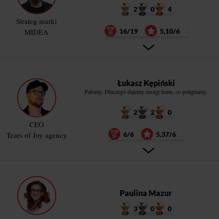
2
0
4
Strateg marki
MIDEA
16/19
5,10/6
Łukasz Kępiński
Patomy. Dlaczego dajemy zasięg temu, co potępiamy.
2
2
0
CEO
Tears of Joy agency
6/6
5,37/6
Paulina Mazur
3
0
0