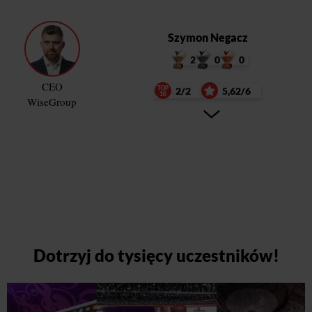
Szymon Negacz
2
0
0
CEO
2/2
5,62/6
WiseGroup
Dotrzyj do tysięcy uczestników!