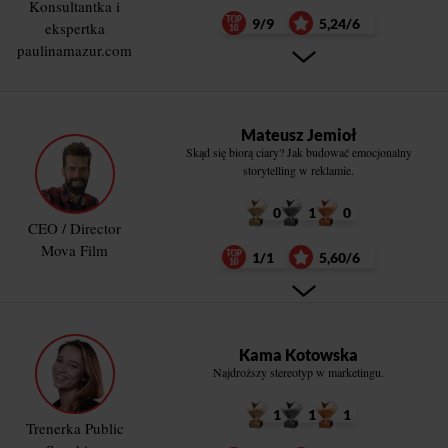
Konsultantka i
9/9
5,24/6
ekspertka
paulinamazur.com
Mateusz Jemioł
Skąd się biorą ciary? Jak budować emocjonalny
storytelling w reklamie.
0
1
0
CEO / Director
Mova Film
1/1
5,60/6
Kama Kotowska
Najdroższy stereotyp w marketingu.
1
1
1
Trenerka Public