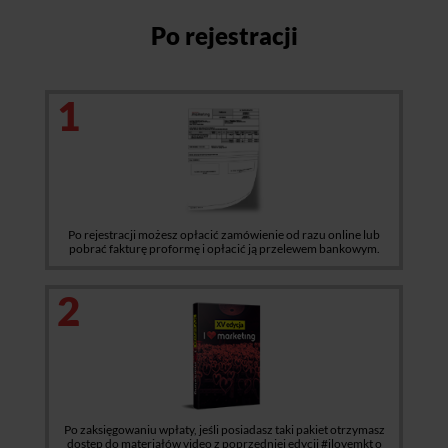
Po rejestracji
1
Po rejestracji możesz opłacić zamówienie od razu online lub
pobrać fakturę proformę i opłacić ją przelewem bankowym.
2
Po zaksięgowaniu wpłaty, jeśli posiadasz taki pakiet otrzymasz
dostęp do materiałów video z poprzedniej edycji #ilovemkt o