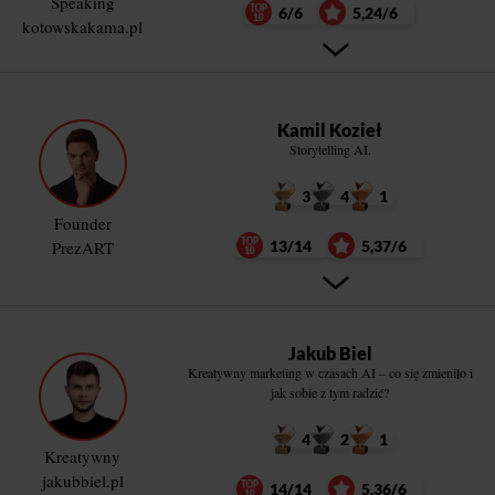
Speaking
6/6
5,24/6
kotowskakama.pl
Kamil Kozieł
Storytelling AI.
3
4
1
Founder
PrezART
13/14
5,37/6
Jakub Biel
Kreatywny marketing w czasach AI – co się zmieniło i
jak sobie z tym radzić?
4
2
1
Kreatywny
jakubbiel.pl
14/14
5,36/6