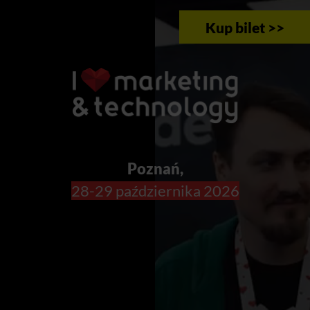
Kup bilet >>
Poznań,
28-29 października 2026