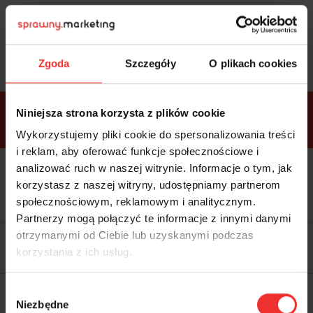
Sprawdź
bonusy
i wybierz bilet
Zgoda
Szczegóły
O plikach cookies
Bonusy w
Niniejsza strona korzysta z plików cookie
ramach
VIP
Premium
Standard
pakietów
Wykorzystujemy pliki cookie do spersonalizowania treści
i reklam, aby oferować funkcje społecznościowe i
analizować ruch w naszej witrynie. Informacje o tym, jak
Dostępne
Kolacja z prelegentami i before
tylko w
korzystasz z naszej witryny, udostępniamy partnerom
party (Hotel Sheraton, 27.10) tylko
bilecie
w
bilecie ALLPASS VIP
społecznościowym, reklamowym i analitycznym.
ALLPASS
VIP
Partnerzy mogą połączyć te informacje z innymi danymi
Dedykowana strefa VIP z
otrzymanymi od Ciebie lub uzyskanymi podczas
możliwością networkingu z
korzystania z ich usług.
prelegentami i wystawcami w
komfortowych warunkach
Materiały video z poprzedniej
Wybór
edycji konferencji
Niezbędne
WARTOŚĆ: 1970 zł
zgody