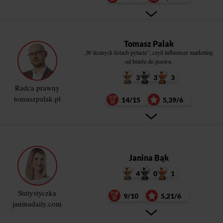
Tomasz Palak
„W licznych listach pytacie”, czyli influencer marketing
od briefu do pozwu.
3
3
3
Radca prawny
tomaszpalak.pl
14/15
5,39/6
Janina Bąk
4
0
1
Statystyczka
9/10
5,21/6
janinadaily.com