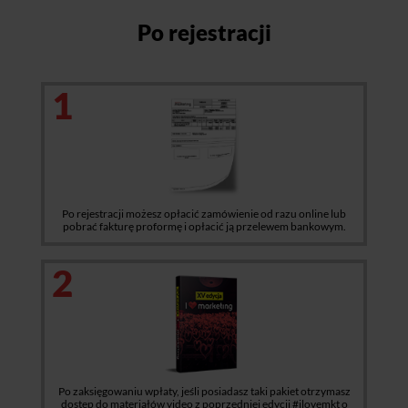
Po rejestracji
1
Po rejestracji możesz opłacić zamówienie od razu online lub
pobrać fakturę proformę i opłacić ją przelewem bankowym.
2
Po zaksięgowaniu wpłaty, jeśli posiadasz taki pakiet otrzymasz
dostęp do materiałów video z poprzedniej edycji #ilovemkt o