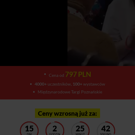
797 PLN
Cena od
4000+
uczestników,
100+
wystawców
Międzynarodowe Targi Poznańskie
Ceny wzrosną już za:
15
2
25
38
DNI
GODZIN
MINUT
SEKUND