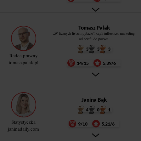
Tomasz Palak
„W licznych listach pytacie”, czyli influencer marketing
od briefu do pozwu.
3
3
3
Radca prawny
tomaszpalak.pl
14/15
5,39/6
Janina Bąk
4
0
1
Statystyczka
9/10
5,21/6
janinadaily.com