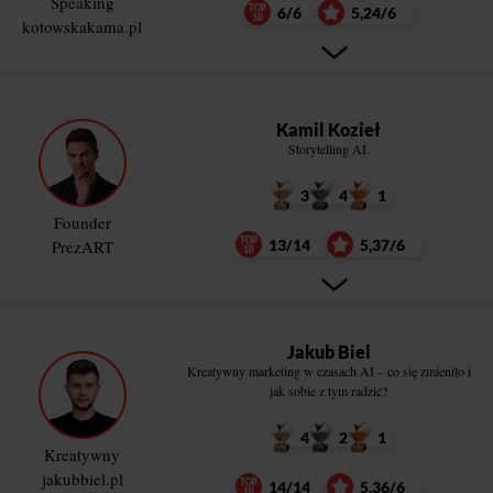
Speaking
6/6
5,24/6
kotowskakama.pl
Kamil Kozieł
Storytelling AI.
3
4
1
Founder
PrezART
13/14
5,37/6
Jakub Biel
Kreatywny marketing w czasach AI – co się zmieniło i
jak sobie z tym radzić?
4
2
1
Kreatywny
jakubbiel.pl
14/14
5,36/6