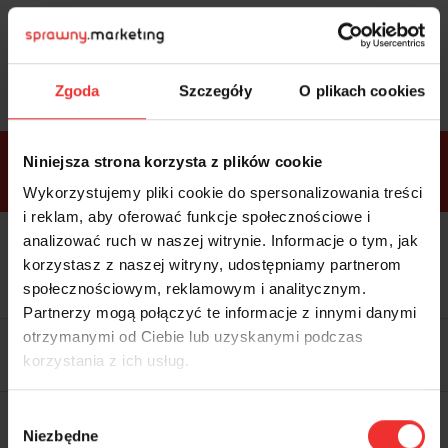
Sprawdź
bonusy
i wybierz bilet
Zgoda
Szczegóły
O plikach cookies
Bonusy w
Niniejsza strona korzysta z plików cookie
ramach
VIP
Premium
Standard
pakietów
Wykorzystujemy pliki cookie do spersonalizowania treści
i reklam, aby oferować funkcje społecznościowe i
analizować ruch w naszej witrynie. Informacje o tym, jak
Dostępne
Kolacja z prelegentami i before
tylko w
korzystasz z naszej witryny, udostępniamy partnerom
party (Hotel Sheraton, 27.10) tylko
bilecie
w
bilecie ALLPASS VIP
społecznościowym, reklamowym i analitycznym.
ALLPASS
VIP
Partnerzy mogą połączyć te informacje z innymi danymi
Dedykowana strefa VIP z
otrzymanymi od Ciebie lub uzyskanymi podczas
możliwością networkingu z
korzystania z ich usług.
prelegentami i wystawcami w
komfortowych warunkach
Materiały video z poprzedniej
Wybór
edycji konferencji
Niezbędne
WARTOŚĆ: 1970 zł
zgody