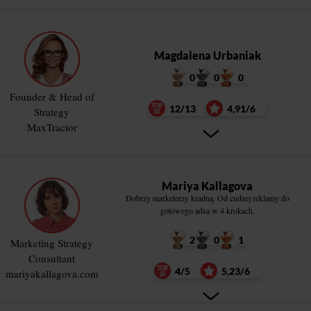
Magdalena Urbaniak
0
0
0
Founder & Head of
12/13
4,91/6
Strategy
MaxTractor
Mariya Kallagova
Dobrzy marketerzy kradną. Od cudzej reklamy do
gotowego adsa w 4 krokach.
2
0
1
Marketing Strategy
Consultant
4/5
5,23/6
mariyakallagova.com