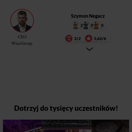
Szymon Negacz
2
0
0
CEO
2/2
5,62/6
WiseGroup
Dotrzyj do tysięcy uczestników!