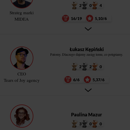
2
0
4
Strateg marki
MIDEA
16/19
5,10/6
Łukasz Kępiński
Patomy. Dlaczego dajemy zasięg temu, co potępiamy.
2
2
0
CEO
Tears of Joy agency
6/6
5,37/6
Paulina Mazur
3
0
0