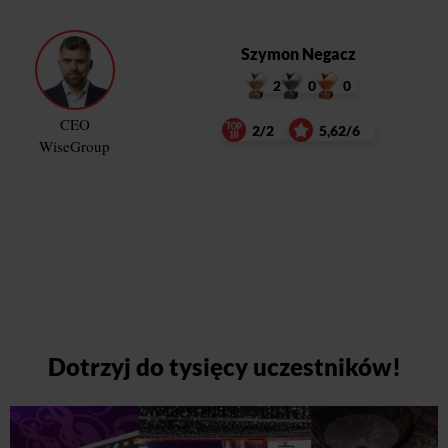
Szymon Negacz
2
0
0
CEO
2/2
5,62/6
WiseGroup
Dotrzyj do tysięcy uczestników!