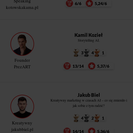
Speaking
6/6
5,24/6
kotowskakama.pl
Kamil Kozieł
Storytelling AI.
3
4
1
Founder
PrezART
13/14
5,37/6
Jakub Biel
Kreatywny marketing w czasach AI – co się zmieniło i
jak sobie z tym radzić?
4
2
1
Kreatywny
jakubbiel.pl
14/14
5,36/6