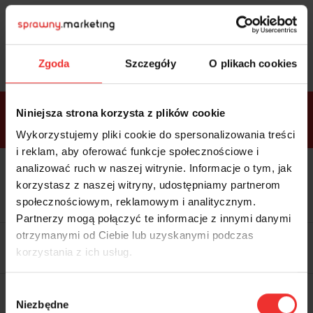
Sprawdź
bonusy
i wybierz bilet
Zgoda
Szczegóły
O plikach cookies
Bonusy w
Niniejsza strona korzysta z plików cookie
ramach
VIP
Premium
Standard
pakietów
Wykorzystujemy pliki cookie do spersonalizowania treści
i reklam, aby oferować funkcje społecznościowe i
analizować ruch w naszej witrynie. Informacje o tym, jak
Dostępne
Kolacja z prelegentami i before
tylko w
korzystasz z naszej witryny, udostępniamy partnerom
party (Hotel Sheraton, 27.10) tylko
bilecie
w
bilecie ALLPASS VIP
społecznościowym, reklamowym i analitycznym.
ALLPASS
VIP
Partnerzy mogą połączyć te informacje z innymi danymi
Dedykowana strefa VIP z
otrzymanymi od Ciebie lub uzyskanymi podczas
możliwością networkingu z
korzystania z ich usług.
prelegentami i wystawcami w
komfortowych warunkach
Materiały video z poprzedniej
Wybór
edycji konferencji
Niezbędne
WARTOŚĆ: 1970 zł
zgody