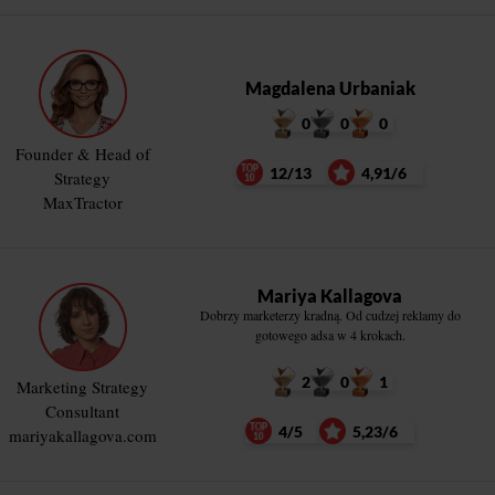
Magdalena Urbaniak
0
0
0
Founder & Head of
12/13
4,91/6
Strategy
MaxTractor
Mariya Kallagova
Dobrzy marketerzy kradną. Od cudzej reklamy do
gotowego adsa w 4 krokach.
2
0
1
Marketing Strategy
Consultant
4/5
5,23/6
mariyakallagova.com