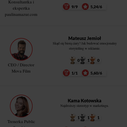
Konsultantka i
9/9
5,24/6
ekspertka
paulinamazur.com
Mateusz Jemioł
Skąd się biorą ciary? Jak budować emocjonalny
storytelling w reklamie.
0
1
0
CEO / Director
Mova Film
1/1
5,60/6
Kama Kotowska
Najdroższy stereotyp w marketingu.
1
1
1
Trenerka Public