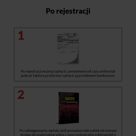
Po rejestracji
1
Po rejestracji możesz opłacić zamówienie od razu online lub
pobrać fakturę proformę i opłacić ją przelewem bankowym.
2
Po zaksięgowaniu wpłaty, jeśli posiadasz taki pakiet otrzymasz
dostęp do materiałów video z poprzedniej edycji #ilovemkt o