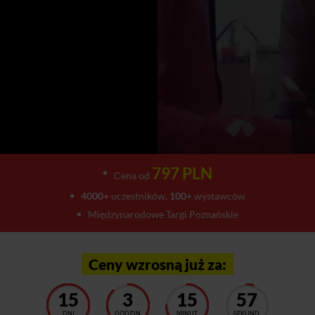
797 PLN
Cena od
4000+
uczestników,
100+
wystawców
Międzynarodowe Targi Poznańskie
Ceny wzrosną już za:
15
3
15
53
DNI
GODZIN
MINUT
SEKUND