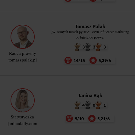
Tomasz Palak
„W licznych listach pytacie”, czyli influencer marketing
od briefu do pozwu.
3
3
3
Radca prawny
tomaszpalak.pl
14/15
5,39/6
Janina Bąk
4
0
1
Statystyczka
9/10
5,21/6
janinadaily.com