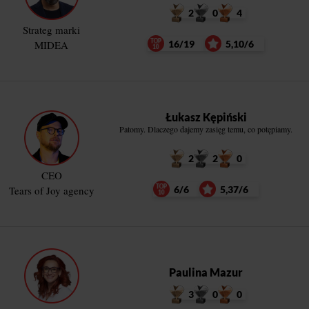
2
0
4
Strateg marki
MIDEA
16/19
5,10/6
Łukasz Kępiński
Patomy. Dlaczego dajemy zasięg temu, co potępiamy.
2
2
0
CEO
Tears of Joy agency
6/6
5,37/6
Paulina Mazur
3
0
0