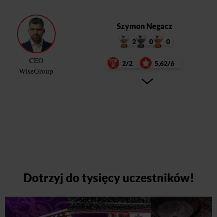
Szymon Negacz
2
0
0
CEO
2/2
5,62/6
WiseGroup
Dotrzyj do tysięcy uczestników!