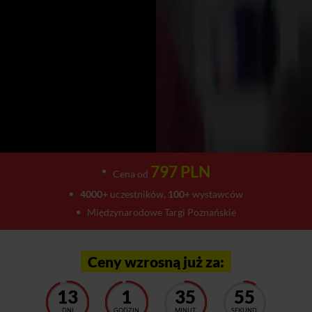
797 PLN
Cena od
4000+
uczestników,
100+
wystawców
Międzynarodowe Targi Poznańskie
Ceny wzrosną już za:
13
1
35
51
DNI
GODZIN
MINUT
SEKUND