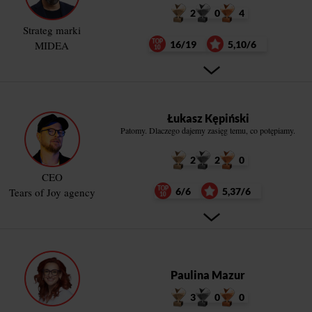
2
0
4
Strateg marki
MIDEA
16/19
5,10/6
Łukasz Kępiński
Patomy. Dlaczego dajemy zasięg temu, co potępiamy.
2
2
0
CEO
Tears of Joy agency
6/6
5,37/6
Paulina Mazur
3
0
0