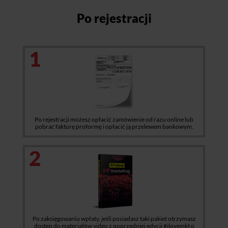
Po rejestracji
1
Po rejestracji możesz opłacić zamówienie od razu online lub
pobrać fakturę proformę i opłacić ją przelewem bankowym.
2
Po zaksięgowaniu wpłaty, jeśli posiadasz taki pakiet otrzymasz
dostęp do materiałów video z poprzedniej edycji #ilovemkt o