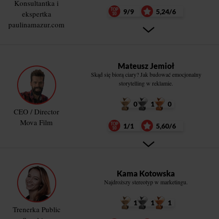
Konsultantka i
9/9
5,24/6
ekspertka
paulinamazur.com
Mateusz Jemioł
Skąd się biorą ciary? Jak budować emocjonalny
storytelling w reklamie.
0
1
0
CEO / Director
Mova Film
1/1
5,60/6
Kama Kotowska
Najdroższy stereotyp w marketingu.
1
1
1
Trenerka Public