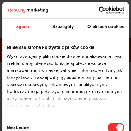
Sprawdź
bonusy
i wybierz bilet
Zgoda
Szczegóły
O plikach cookies
Bonusy w
Niniejsza strona korzysta z plików cookie
ramach
VIP
Premium
Standard
pakietów
Wykorzystujemy pliki cookie do spersonalizowania treści
i reklam, aby oferować funkcje społecznościowe i
analizować ruch w naszej witrynie. Informacje o tym, jak
Dostępne
Kolacja z prelegentami i before
tylko w
korzystasz z naszej witryny, udostępniamy partnerom
party (Hotel Sheraton, 27.10) tylko
bilecie
w
bilecie ALLPASS VIP
społecznościowym, reklamowym i analitycznym.
ALLPASS
VIP
Partnerzy mogą połączyć te informacje z innymi danymi
Dedykowana strefa VIP z
otrzymanymi od Ciebie lub uzyskanymi podczas
możliwością networkingu z
korzystania z ich usług.
prelegentami i wystawcami w
komfortowych warunkach
Materiały video z poprzedniej
Wybór
edycji konferencji
Niezbędne
WARTOŚĆ: 1970 zł
zgody