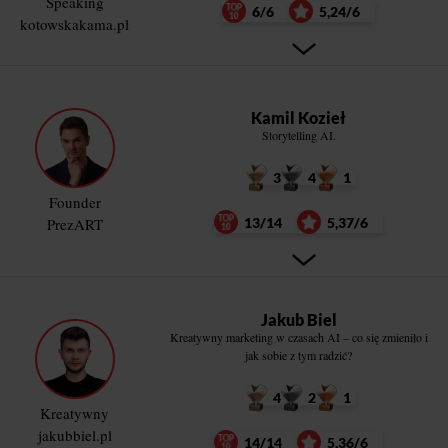
Speaking
6/6
5,24/6
kotowskakama.pl
Kamil Kozieł
Storytelling AI.
3
4
1
Founder
PrezART
13/14
5,37/6
Jakub Biel
Kreatywny marketing w czasach AI – co się zmieniło i
jak sobie z tym radzić?
4
2
1
Kreatywny
jakubbiel.pl
14/14
5,36/6