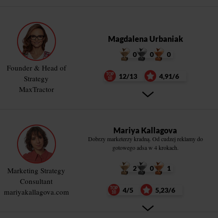
Magdalena Urbaniak
0
0
0
Founder & Head of
12/13
4,91/6
Strategy
MaxTractor
Mariya Kallagova
Dobrzy marketerzy kradną. Od cudzej reklamy do
gotowego adsa w 4 krokach.
2
0
1
Marketing Strategy
Consultant
4/5
5,23/6
mariyakallagova.com