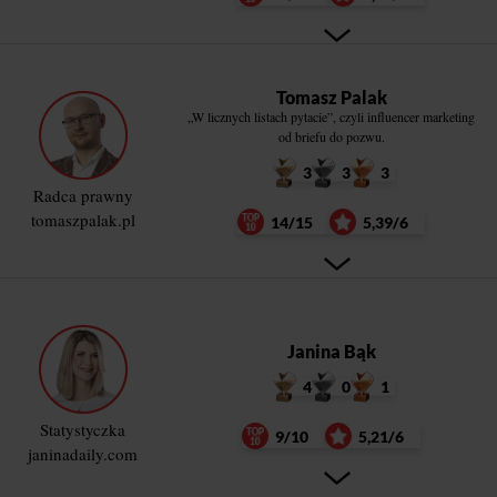
Tomasz Palak
„W licznych listach pytacie”, czyli influencer marketing
od briefu do pozwu.
3
3
3
Radca prawny
tomaszpalak.pl
14/15
5,39/6
Janina Bąk
4
0
1
Statystyczka
9/10
5,21/6
janinadaily.com