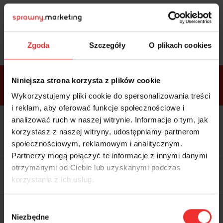
Sprawdź
bonusy
i wybierz bilet
Zgoda
Szczegóły
O plikach cookies
Bonusy w
Niniejsza strona korzysta z plików cookie
ramach
VIP
Premium
Standard
pakietów
Wykorzystujemy pliki cookie do spersonalizowania treści
i reklam, aby oferować funkcje społecznościowe i
analizować ruch w naszej witrynie. Informacje o tym, jak
Dostępne
Kolacja z prelegentami i before
tylko w
korzystasz z naszej witryny, udostępniamy partnerom
party (Hotel Sheraton, 27.10) tylko
bilecie
w
bilecie ALLPASS VIP
społecznościowym, reklamowym i analitycznym.
ALLPASS
VIP
Partnerzy mogą połączyć te informacje z innymi danymi
Dedykowana strefa VIP z
otrzymanymi od Ciebie lub uzyskanymi podczas
możliwością networkingu z
korzystania z ich usług.
prelegentami i wystawcami w
komfortowych warunkach
Materiały video z poprzedniej
Wybór
edycji konferencji
Niezbędne
WARTOŚĆ: 1970 zł
zgody