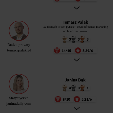
Tomasz Palak
„W licznych listach pytacie”, czyli influencer marketing
od briefu do pozwu.
3
3
3
Radca prawny
tomaszpalak.pl
14/15
5,39/6
Janina Bąk
4
0
1
Statystyczka
9/10
5,21/6
janinadaily.com