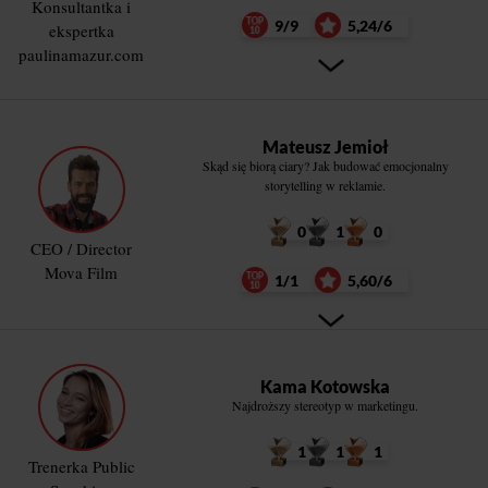
Konsultantka i
9/9
5,24/6
ekspertka
paulinamazur.com
Mateusz Jemioł
Skąd się biorą ciary? Jak budować emocjonalny
storytelling w reklamie.
0
1
0
CEO / Director
Mova Film
1/1
5,60/6
Kama Kotowska
Najdroższy stereotyp w marketingu.
1
1
1
Trenerka Public