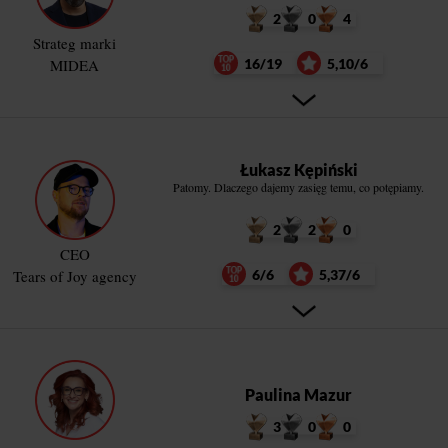
2
0
4
Strateg marki
MIDEA
16/19
5,10/6
Łukasz Kępiński
Patomy. Dlaczego dajemy zasięg temu, co potępiamy.
2
2
0
CEO
Tears of Joy agency
6/6
5,37/6
Paulina Mazur
3
0
0