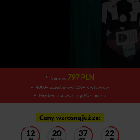
797 PLN
Cena od
4000+
uczestników,
100+
wystawców
Międzynarodowe Targi Poznańskie
Ceny wzrosną już za:
12
20
37
18
DNI
GODZIN
MINUT
SEKUND