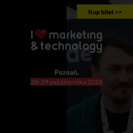
Kup bilet >>
Poznań,
28-29 października 2026