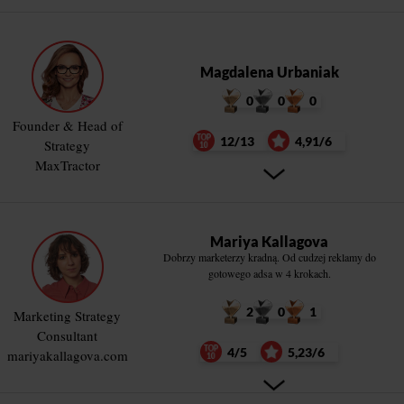
Magdalena Urbaniak
0
0
0
Founder & Head of
12/13
4,91/6
Strategy
MaxTractor
Mariya Kallagova
Dobrzy marketerzy kradną. Od cudzej reklamy do
gotowego adsa w 4 krokach.
2
0
1
Marketing Strategy
Consultant
4/5
5,23/6
mariyakallagova.com