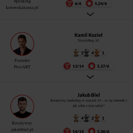
Speaking
6/6
5,24/6
kotowskakama.pl
Kamil Kozieł
Storytelling AI.
3
4
1
Founder
PrezART
13/14
5,37/6
Jakub Biel
Kreatywny marketing w czasach AI – co się zmieniło i
jak sobie z tym radzić?
4
2
1
Kreatywny
jakubbiel.pl
14/14
5,36/6