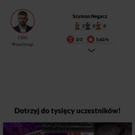
Szymon Negacz
2
0
0
CEO
2/2
5,62/6
WiseGroup
Dotrzyj do tysięcy uczestników!