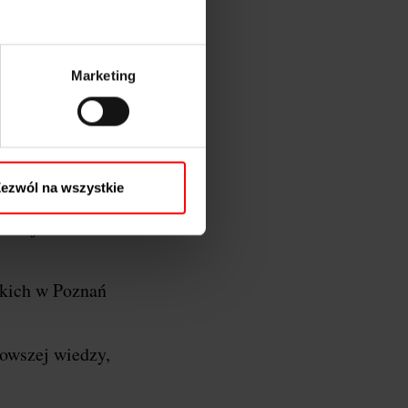
Marketing
oznań…
y Wielkopolski, a
ezwól na wszystkie
 razem łączymy
azać jeszcze
kich w Poznań
nowszej wiedzy,