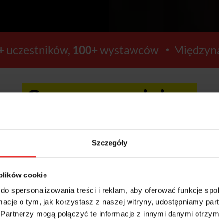
+
uczestników,
100+
wystawców
Międzyna
Ceny wzrosną już za:
21
51
Szczegóły
GODZIN
MINUT
 plików cookie
do spersonalizowania treści i reklam, aby oferować funkcje sp
ormacje o tym, jak korzystasz z naszej witryny, udostępniamy p
Kup bilety >>
Partnerzy mogą połączyć te informacje z innymi danymi otrzym