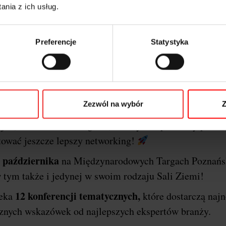
nia z ich usług.
Preferencje
Statystyka
o o festiwalu i dlaczego P
erencji
I
Marketing & Technology powraca do stolic
Zezwól na wybór
Z
Poznań
arzem wydarzenia będzie miasto
!
Ponownie
jne, szkoleniowe i targowe, a wszystko po to aby przek
tować jeszcze lepszy networking!
 października
na Międzynarodowych Targach Poznańs
 tym także i jedynej w swoim rodzaju Sali Ziemi!
12 konferencji tematycznych,
zeka
które dostarczą naj
ycznych wskazówek od najlepszych ekspertów branży.