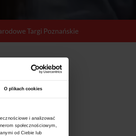
rodowe Targi Poznańskie
5
O plikach cookies
SEKUND
ołecznościowe i analizować
artnerom społecznościowym,
anymi od Ciebie lub