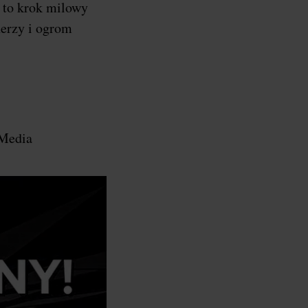
a to krok milowy
nerzy i ogrom
 Media