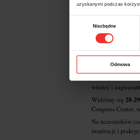
uzyskanymi podczas korzysta
Wybór
Niezbędne
zgody
Krótk
XXII edycja konf
Odmowa
oficjalnym gospod
formaty konferency
wiedzy i zagwaran
28-29
Widzimy się
Congress Center, w
Na uczestników c
inspiracji i prakt