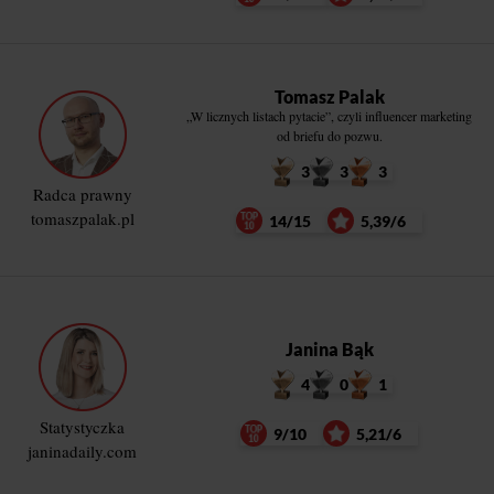
Tomasz Palak
„W licznych listach pytacie”, czyli influencer marketing
od briefu do pozwu.
3
3
3
Radca prawny
tomaszpalak.pl
14/15
5,39/6
Janina Bąk
4
0
1
Statystyczka
9/10
5,21/6
janinadaily.com