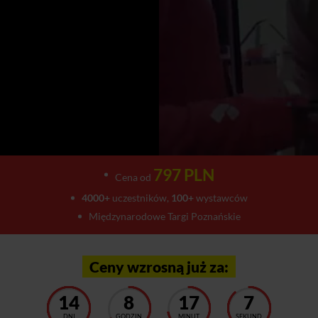
797 PLN
Cena od
4000+
uczestników,
100+
wystawców
Międzynarodowe Targi Poznańskie
Ceny wzrosną już za:
14
8
17
2
DNI
GODZIN
MINUT
SEKUND