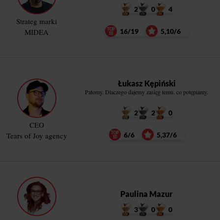
2
0
4
Strateg marki
MIDEA
16/19
5,10/6
Łukasz Kępiński
Patomy. Dlaczego dajemy zasięg temu, co potępiamy.
2
2
0
CEO
Tears of Joy agency
6/6
5,37/6
Paulina Mazur
3
0
0