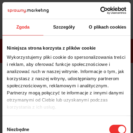
Sprawdź
bonusy
i wybierz bilet
Zgoda
Szczegóły
O plikach cookies
Bonusy w
Niniejsza strona korzysta z plików cookie
ramach
VIP
Premium
Standard
pakietów
Wykorzystujemy pliki cookie do spersonalizowania treści
i reklam, aby oferować funkcje społecznościowe i
analizować ruch w naszej witrynie. Informacje o tym, jak
Dostępne
Kolacja z prelegentami i before
tylko w
korzystasz z naszej witryny, udostępniamy partnerom
party (Hotel Sheraton, 27.10) tylko
bilecie
w
bilecie ALLPASS VIP
społecznościowym, reklamowym i analitycznym.
ALLPASS
VIP
Partnerzy mogą połączyć te informacje z innymi danymi
Dedykowana strefa VIP z
otrzymanymi od Ciebie lub uzyskanymi podczas
możliwością networkingu z
korzystania z ich usług.
prelegentami i wystawcami w
komfortowych warunkach
Materiały video z poprzedniej
Wybór
edycji konferencji
Niezbędne
WARTOŚĆ: 1970 zł
zgody