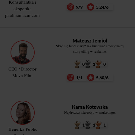
Konsultantka i
9/9
5,24/6
ekspertka
paulinamazur.com
Mateusz Jemioł
Skąd się biorą ciary? Jak budować emocjonalny
storytelling w reklamie.
0
1
0
CEO / Director
Mova Film
1/1
5,60/6
Kama Kotowska
Najdroższy stereotyp w marketingu.
1
1
1
Trenerka Public