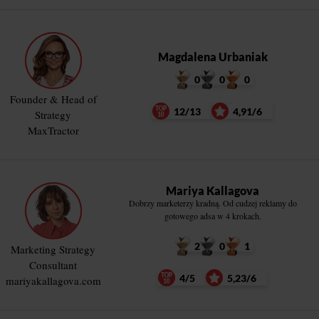
Magdalena Urbaniak
0
0
0
Founder & Head of
12/13
4,91/6
Strategy
MaxTractor
Mariya Kallagova
Dobrzy marketerzy kradną. Od cudzej reklamy do
gotowego adsa w 4 krokach.
2
0
1
Marketing Strategy
Consultant
4/5
5,23/6
mariyakallagova.com