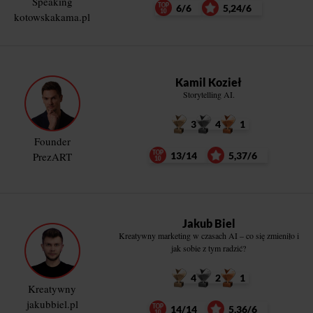
Speaking
6/6
5,24/6
kotowskakama.pl
Kamil Kozieł
Storytelling AI.
3
4
1
Founder
PrezART
13/14
5,37/6
Jakub Biel
Kreatywny marketing w czasach AI – co się zmieniło i
jak sobie z tym radzić?
4
2
1
Kreatywny
jakubbiel.pl
14/14
5,36/6