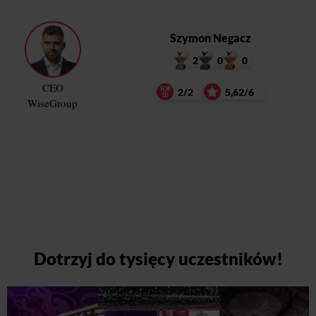
Szymon Negacz
2
0
0
CEO
2/2
5,62/6
WiseGroup
Dotrzyj do tysięcy uczestników!