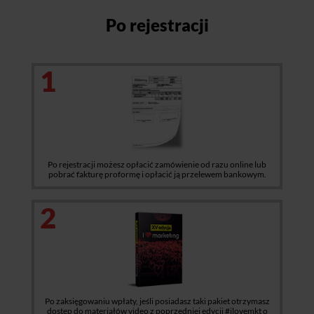
Po rejestracji
1
Po rejestracji możesz opłacić zamówienie od razu online lub
pobrać fakturę proformę i opłacić ją przelewem bankowym.
2
Po zaksięgowaniu wpłaty, jeśli posiadasz taki pakiet otrzymasz
dostęp do materiałów video z poprzedniej edycji #ilovemkt o