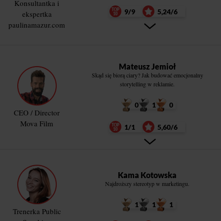
Konsultantka i
9/9
5,24/6
ekspertka
paulinamazur.com
Mateusz Jemioł
Skąd się biorą ciary? Jak budować emocjonalny
storytelling w reklamie.
0
1
0
CEO / Director
Mova Film
1/1
5,60/6
Kama Kotowska
Najdroższy stereotyp w marketingu.
1
1
1
Trenerka Public