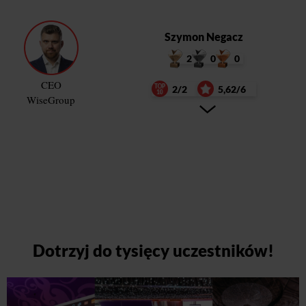
Szymon Negacz
2
0
0
CEO
2/2
5,62/6
WiseGroup
Dotrzyj do tysięcy uczestników!