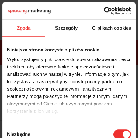
Sprawdź
bonusy
i wybierz bilet
Zgoda
Szczegóły
O plikach cookies
Bonusy w
Niniejsza strona korzysta z plików cookie
ramach
VIP
Premium
Standard
pakietów
Wykorzystujemy pliki cookie do spersonalizowania treści
i reklam, aby oferować funkcje społecznościowe i
analizować ruch w naszej witrynie. Informacje o tym, jak
Dostępne
Kolacja z prelegentami i before
tylko w
korzystasz z naszej witryny, udostępniamy partnerom
party (Hotel Sheraton, 27.10) tylko
bilecie
w
bilecie ALLPASS VIP
społecznościowym, reklamowym i analitycznym.
ALLPASS
VIP
Partnerzy mogą połączyć te informacje z innymi danymi
Dedykowana strefa VIP z
otrzymanymi od Ciebie lub uzyskanymi podczas
możliwością networkingu z
korzystania z ich usług.
prelegentami i wystawcami w
komfortowych warunkach
Materiały video z poprzedniej
Wybór
edycji konferencji
Niezbędne
WARTOŚĆ: 1970 zł
zgody