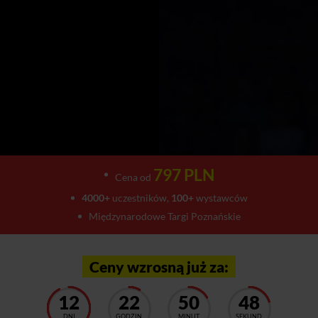
797 PLN
Cena od
4000+
uczestników,
100+
wystawców
Międzynarodowe Targi Poznańskie
Ceny wzrosną już za:
12
22
50
42
DNI
GODZIN
MINUT
SEKUND