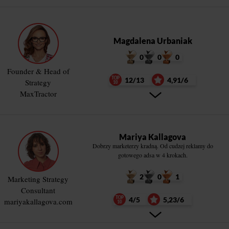
Magdalena Urbaniak
0
0
0
Founder & Head of
12/13
4,91/6
Strategy
MaxTractor
Mariya Kallagova
Dobrzy marketerzy kradną. Od cudzej reklamy do
gotowego adsa w 4 krokach.
2
0
1
Marketing Strategy
Consultant
4/5
5,23/6
mariyakallagova.com