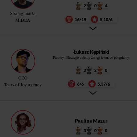
2
0
4
Strateg marki
MIDEA
16/19
5,10/6
Łukasz Kępiński
Patomy. Dlaczego dajemy zasięg temu, co potępiamy.
2
2
0
CEO
Tears of Joy agency
6/6
5,37/6
Paulina Mazur
3
0
0