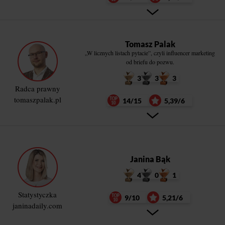
Tomasz Palak
„W licznych listach pytacie”, czyli influencer marketing
od briefu do pozwu.
3
3
3
Radca prawny
tomaszpalak.pl
14/15
5,39/6
Janina Bąk
4
0
1
Statystyczka
9/10
5,21/6
janinadaily.com