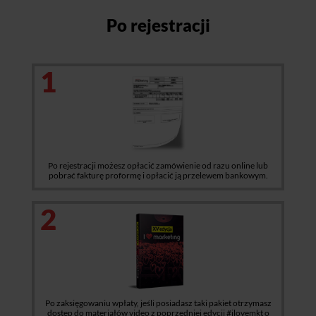
Po rejestracji
1
Po rejestracji możesz opłacić zamówienie od razu online lub
pobrać fakturę proformę i opłacić ją przelewem bankowym.
2
Po zaksięgowaniu wpłaty, jeśli posiadasz taki pakiet otrzymasz
dostęp do materiałów video z poprzedniej edycji #ilovemkt o