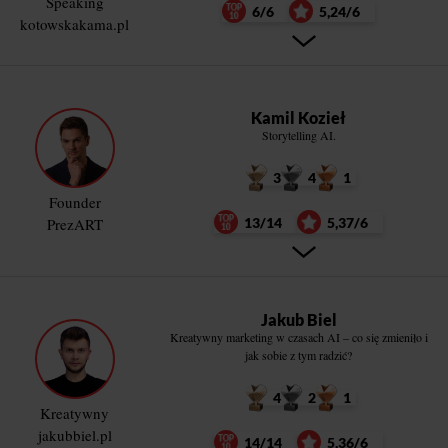
Speaking
6/6
5,24/6
kotowskakama.pl
Kamil Kozieł
Storytelling AI.
3
4
1
Founder
PrezART
13/14
5,37/6
Jakub Biel
Kreatywny marketing w czasach AI – co się zmieniło i
jak sobie z tym radzić?
4
2
1
Kreatywny
jakubbiel.pl
14/14
5,36/6