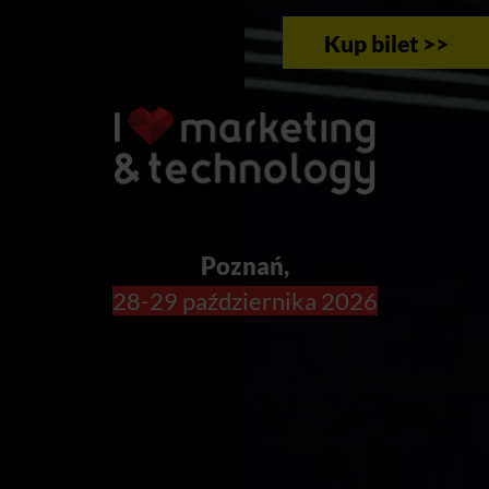
Kup bilet >>
Poznań,
28-29 października 2026