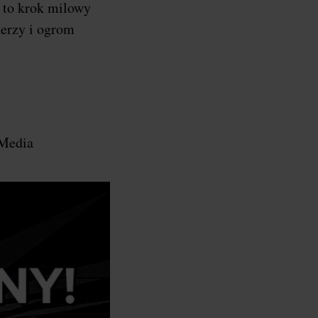
a to krok milowy
nerzy i ogrom
 Media