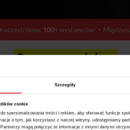
+
uczestników,
100+
wystawców
Międzyna
Ceny wzrosną już za:
5
7
Szczegóły
GODZIN
MINUT
 plików cookie
do spersonalizowania treści i reklam, aby oferować funkcje sp
ormacje o tym, jak korzystasz z naszej witryny, udostępniamy p
Kup bilety >>
Partnerzy mogą połączyć te informacje z innymi danymi otrzym