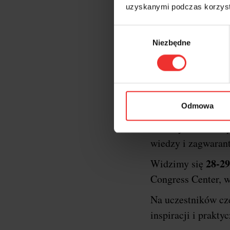
uzyskanymi podczas korzysta
Wybór
Niezbędne
zgody
Krótk
XXII edycja konf
Odmowa
oficjalnym gospod
formaty konferency
wiedzy i zagwaran
28-29
Widzimy się
Congress Center, w
Na uczestników c
inspiracji i prakt