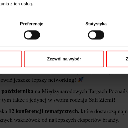
nia z ich usług.
Preferencje
Statystyka
o o festiwalu i dlaczego P
erencji
I
Marketing & Technology powraca do stolic
Zezwól na wybór
Z
Poznań
arzem wydarzenia będzie miasto
!
Ponownie
jne, szkoleniowe i targowe, a wszystko po to aby przek
tować jeszcze lepszy networking!
 października
na Międzynarodowych Targach Poznańs
 tym także i jedynej w swoim rodzaju Sali Ziemi!
12 konferencji tematycznych,
zeka
które dostarczą naj
ycznych wskazówek od najlepszych ekspertów branży.