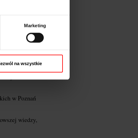
Marketing
oznań…
y Wielkopolski, a
ezwól na wszystkie
 razem łączymy
azać jeszcze
kich w Poznań
nowszej wiedzy,