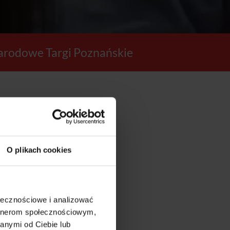
rodowe Targi Poznańskie
6
O plikach cookies
SEKUND
ołecznościowe i analizować
artnerom społecznościowym,
anymi od Ciebie lub