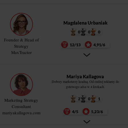
Magdalena Urbaniak
0
0
0
Founder & Head of
12/13
4,91/6
Strategy
MaxTractor
Mariya Kallagova
Dobrzy marketerzy kradną. Od cudzej reklamy do
gotowego adsa w 4 krokach.
2
0
1
Marketing Strategy
Consultant
4/5
5,23/6
mariyakallagova.com