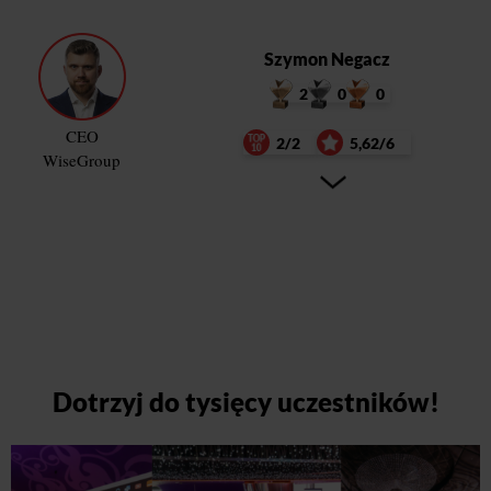
Szymon Negacz
2
0
0
CEO
2/2
5,62/6
WiseGroup
Dotrzyj do tysięcy uczestników!