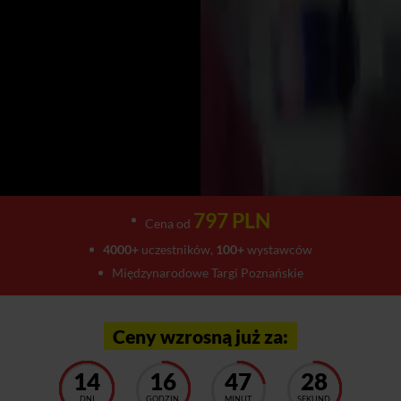
797 PLN
Cena od
4000+
uczestników,
100+
wystawców
Międzynarodowe Targi Poznańskie
Ceny wzrosną już za:
14
16
47
24
DNI
GODZIN
MINUT
SEKUND