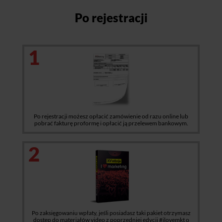
Po rejestracji
1
Po rejestracji możesz opłacić zamówienie od razu online lub
pobrać fakturę proformę i opłacić ją przelewem bankowym.
2
Po zaksięgowaniu wpłaty, jeśli posiadasz taki pakiet otrzymasz
dostęp do materiałów video z poprzedniej edycji #ilovemkt o