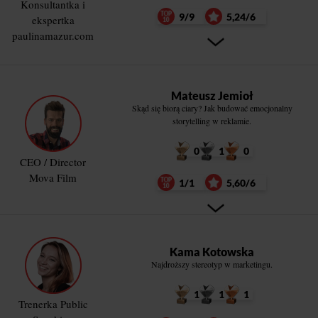
Konsultantka i
9/9
5,24/6
ekspertka
paulinamazur.com
Mateusz Jemioł
Skąd się biorą ciary? Jak budować emocjonalny
storytelling w reklamie.
0
1
0
CEO / Director
Mova Film
1/1
5,60/6
Kama Kotowska
Najdroższy stereotyp w marketingu.
1
1
1
Trenerka Public