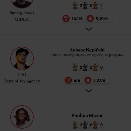
2
0
4
Strateg marki
MIDEA
16/19
5,10/6
Łukasz Kępiński
Patomy. Dlaczego dajemy zasięg temu, co potępiamy.
2
2
0
CEO
Tears of Joy agency
6/6
5,37/6
Paulina Mazur
3
0
0