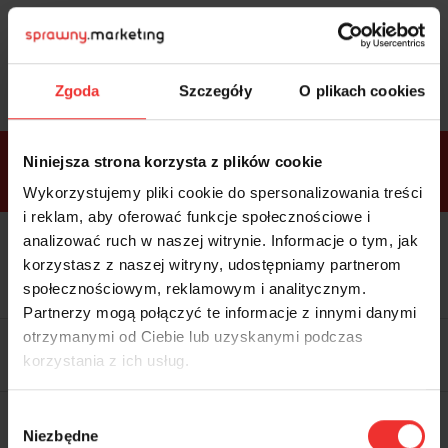
Sprawdź
bonusy
i wybierz bilet
Zgoda
Szczegóły
O plikach cookies
Bonusy w
Niniejsza strona korzysta z plików cookie
ramach
VIP
Premium
Standard
pakietów
Wykorzystujemy pliki cookie do spersonalizowania treści
i reklam, aby oferować funkcje społecznościowe i
analizować ruch w naszej witrynie. Informacje o tym, jak
Dostępne
Kolacja z prelegentami i before
tylko w
korzystasz z naszej witryny, udostępniamy partnerom
party (Hotel Sheraton, 27.10) tylko
bilecie
w
bilecie ALLPASS VIP
społecznościowym, reklamowym i analitycznym.
ALLPASS
VIP
Partnerzy mogą połączyć te informacje z innymi danymi
Dedykowana strefa VIP z
otrzymanymi od Ciebie lub uzyskanymi podczas
możliwością networkingu z
korzystania z ich usług.
prelegentami i wystawcami w
komfortowych warunkach
Materiały video z poprzedniej
Wybór
edycji konferencji
Niezbędne
WARTOŚĆ: 1970 zł
zgody