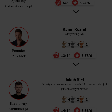
Speaking
6/6
5,24/6
kotowskakama.pl
Kamil Kozieł
Storytelling AI.
3
4
1
Founder
PrezART
13/14
5,37/6
Jakub Biel
Kreatywny marketing w czasach AI – co się zmieniło i
jak sobie z tym radzić?
4
2
1
Kreatywny
jakubbiel.pl
14/14
5,36/6