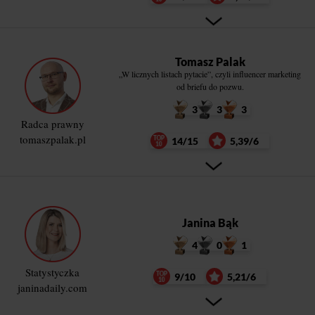
Tomasz Palak
„W licznych listach pytacie”, czyli influencer marketing
od briefu do pozwu.
3
3
3
Radca prawny
tomaszpalak.pl
14/15
5,39/6
Janina Bąk
4
0
1
Statystyczka
9/10
5,21/6
janinadaily.com