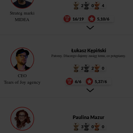
2
0
4
Strateg marki
MIDEA
16/19
5,10/6
Łukasz Kępiński
Patomy. Dlaczego dajemy zasięg temu, co potępiamy.
2
2
0
CEO
Tears of Joy agency
6/6
5,37/6
Paulina Mazur
3
0
0