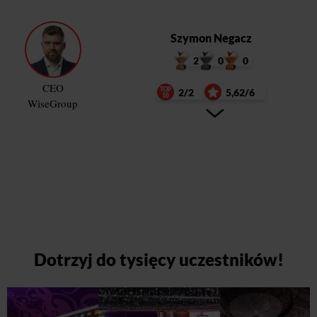
Szymon Negacz
2
0
0
CEO
2/2
5,62/6
WiseGroup
Dotrzyj do tysięcy uczestników!