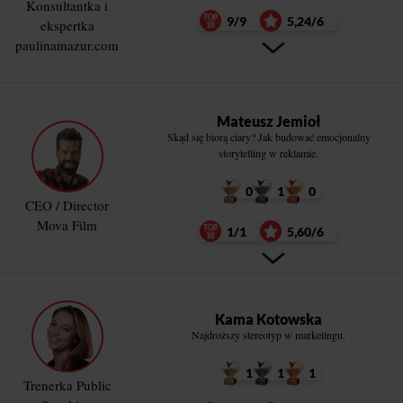
Konsultantka i
9/9
5,24/6
ekspertka
paulinamazur.com
Mateusz Jemioł
Skąd się biorą ciary? Jak budować emocjonalny
storytelling w reklamie.
0
1
0
CEO / Director
Mova Film
1/1
5,60/6
Kama Kotowska
Najdroższy stereotyp w marketingu.
1
1
1
Trenerka Public