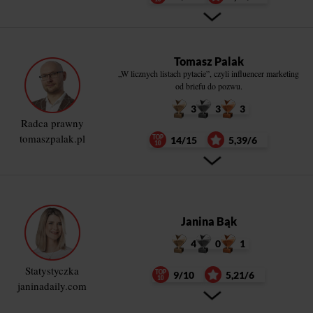
Tomasz Palak
„W licznych listach pytacie”, czyli influencer marketing
od briefu do pozwu.
3
3
3
Radca prawny
tomaszpalak.pl
14/15
5,39/6
Janina Bąk
4
0
1
Statystyczka
9/10
5,21/6
janinadaily.com