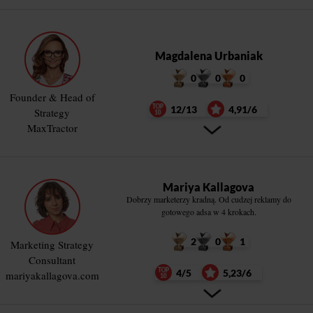
Magdalena Urbaniak
0
0
0
Founder & Head of
12/13
4,91/6
Strategy
MaxTractor
Mariya Kallagova
Dobrzy marketerzy kradną. Od cudzej reklamy do
gotowego adsa w 4 krokach.
2
0
1
Marketing Strategy
Consultant
4/5
5,23/6
mariyakallagova.com