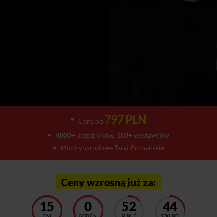
797 PLN
Cena od
4000+
uczestników,
100+
wystawców
Międzynarodowe Targi Poznańskie
Ceny wzrosną już za:
15
0
52
39
DNI
GODZIN
MINUT
SEKUND