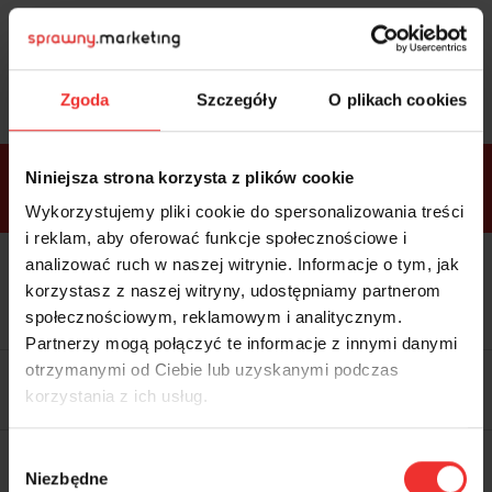
Sprawdź
bonusy
i wybierz bilet
Zgoda
Szczegóły
O plikach cookies
Bonusy w
Niniejsza strona korzysta z plików cookie
ramach
VIP
Premium
Standard
pakietów
Wykorzystujemy pliki cookie do spersonalizowania treści
i reklam, aby oferować funkcje społecznościowe i
analizować ruch w naszej witrynie. Informacje o tym, jak
Dostępne
Kolacja z prelegentami i before
tylko w
korzystasz z naszej witryny, udostępniamy partnerom
party (Hotel Sheraton, 27.10) tylko
bilecie
w
bilecie ALLPASS VIP
społecznościowym, reklamowym i analitycznym.
ALLPASS
VIP
Partnerzy mogą połączyć te informacje z innymi danymi
Dedykowana strefa VIP z
otrzymanymi od Ciebie lub uzyskanymi podczas
możliwością networkingu z
korzystania z ich usług.
prelegentami i wystawcami w
komfortowych warunkach
Materiały video z poprzedniej
Wybór
edycji konferencji
Niezbędne
WARTOŚĆ: 1970 zł
zgody