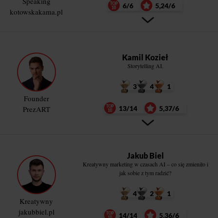
Speaking
6/6
5,24/6
kotowskakama.pl
Kamil Kozieł
Storytelling AI.
3
4
1
Founder
PrezART
13/14
5,37/6
Jakub Biel
Kreatywny marketing w czasach AI – co się zmieniło i
jak sobie z tym radzić?
4
2
1
Kreatywny
jakubbiel.pl
14/14
5,36/6