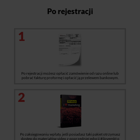
Po rejestracji
1
Po rejestracji możesz opłacić zamówienie od razu online lub
pobrać fakturę proformę i opłacić ją przelewem bankowym.
2
Po zaksięgowaniu wpłaty, jeśli posiadasz taki pakiet otrzymasz
dostęp do materiałów video z poprzedniej edycji #ilovemkt o