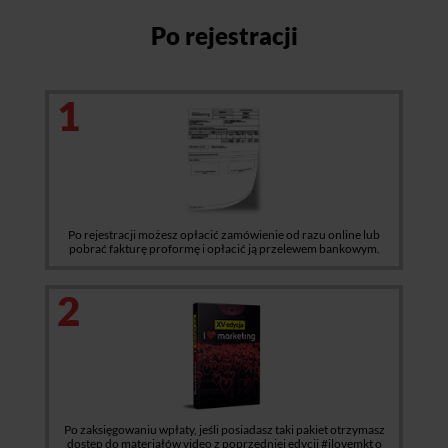
Po rejestracji
1
Po rejestracji możesz opłacić zamówienie od razu online lub
pobrać fakturę proformę i opłacić ją przelewem bankowym.
2
Po zaksięgowaniu wpłaty, jeśli posiadasz taki pakiet otrzymasz
dostęp do materiałów video z poprzedniej edycji #ilovemkt o