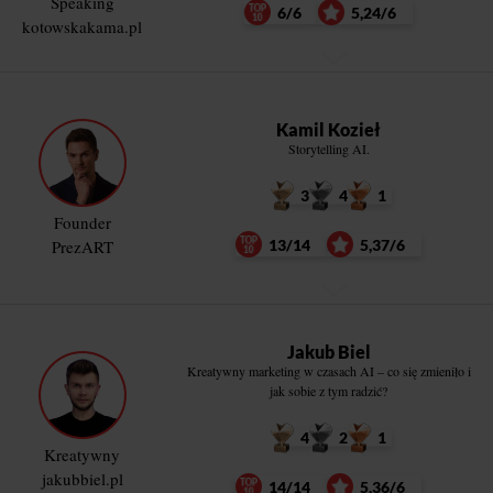
Speaking
6/6
5,24/6
kotowskakama.pl
Kamil Kozieł
Storytelling AI.
3
4
1
Founder
PrezART
13/14
5,37/6
Jakub Biel
Kreatywny marketing w czasach AI – co się zmieniło i
jak sobie z tym radzić?
4
2
1
Kreatywny
jakubbiel.pl
14/14
5,36/6