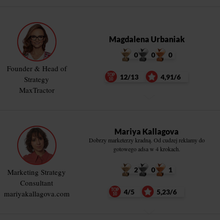
Magdalena Urbaniak
0
0
0
Founder & Head of
12/13
4,91/6
Strategy
MaxTractor
Mariya Kallagova
Dobrzy marketerzy kradną. Od cudzej reklamy do
gotowego adsa w 4 krokach.
2
0
1
Marketing Strategy
Consultant
4/5
5,23/6
mariyakallagova.com