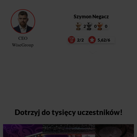
Szymon Negacz
2
0
0
CEO
2/2
5,62/6
WiseGroup
Dotrzyj do tysięcy uczestników!