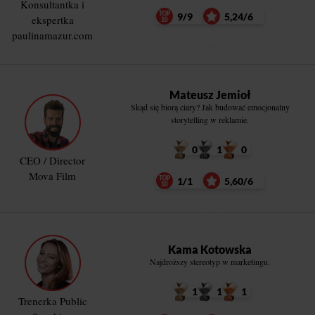
Konsultantka i
9/9
5,24/6
ekspertka
paulinamazur.com
Mateusz Jemioł
Skąd się biorą ciary? Jak budować emocjonalny
storytelling w reklamie.
0
1
0
CEO / Director
Mova Film
1/1
5,60/6
Kama Kotowska
Najdroższy stereotyp w marketingu.
1
1
1
Trenerka Public