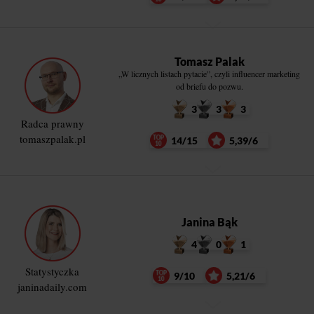
Tomasz Palak
„W licznych listach pytacie”, czyli influencer marketing
od briefu do pozwu.
3
3
3
Radca prawny
tomaszpalak.pl
14/15
5,39/6
Janina Bąk
4
0
1
Statystyczka
9/10
5,21/6
janinadaily.com