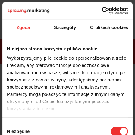
Sprawdź
bonusy
i wybierz bilet
Zgoda
Szczegóły
O plikach cookies
Bonusy w
Niniejsza strona korzysta z plików cookie
ramach
VIP
Premium
Standard
pakietów
Wykorzystujemy pliki cookie do spersonalizowania treści
i reklam, aby oferować funkcje społecznościowe i
analizować ruch w naszej witrynie. Informacje o tym, jak
Dostępne
Kolacja z prelegentami i before
tylko w
korzystasz z naszej witryny, udostępniamy partnerom
party (Hotel Sheraton, 27.10) tylko
bilecie
w
bilecie ALLPASS VIP
społecznościowym, reklamowym i analitycznym.
ALLPASS
VIP
Partnerzy mogą połączyć te informacje z innymi danymi
Dedykowana strefa VIP z
otrzymanymi od Ciebie lub uzyskanymi podczas
możliwością networkingu z
korzystania z ich usług.
prelegentami i wystawcami w
komfortowych warunkach
Materiały video z poprzedniej
Wybór
edycji konferencji
Niezbędne
WARTOŚĆ: 1970 zł
zgody