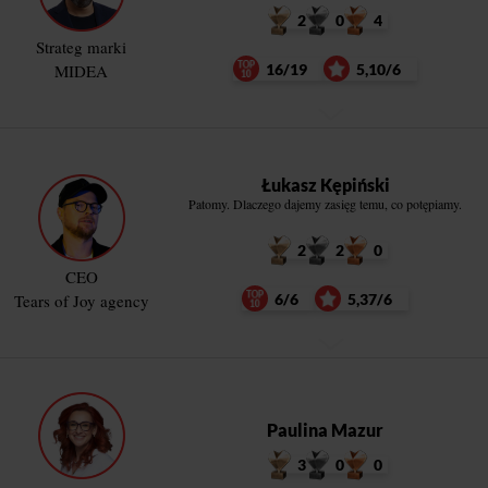
2
0
4
Strateg marki
MIDEA
16/19
5,10/6
Łukasz Kępiński
Patomy. Dlaczego dajemy zasięg temu, co potępiamy.
2
2
0
CEO
Tears of Joy agency
6/6
5,37/6
Paulina Mazur
3
0
0