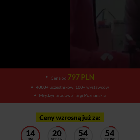
797 PLN
Cena od
4000+
uczestników,
100+
wystawców
Międzynarodowe Targi Poznańskie
Ceny wzrosną już za:
14
20
54
50
DNI
GODZIN
MINUT
SEKUND