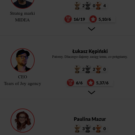
2
0
4
Strateg marki
MIDEA
16/19
5,10/6
Łukasz Kępiński
Patomy. Dlaczego dajemy zasięg temu, co potępiamy.
2
2
0
CEO
Tears of Joy agency
6/6
5,37/6
Paulina Mazur
3
0
0