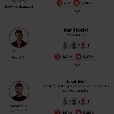
Speaking
6/6
5,24/6
kotowskakama.pl
Kamil Kozieł
Storytelling AI.
3
4
1
Founder
PrezART
13/14
5,37/6
Jakub Biel
Kreatywny marketing w czasach AI – co się zmieniło i
jak sobie z tym radzić?
4
2
1
Kreatywny
jakubbiel.pl
14/14
5,36/6