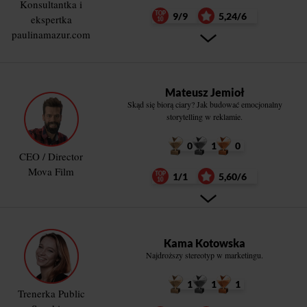
Konsultantka i
9/9
5,24/6
ekspertka
paulinamazur.com
Mateusz Jemioł
Skąd się biorą ciary? Jak budować emocjonalny
storytelling w reklamie.
0
1
0
CEO / Director
Mova Film
1/1
5,60/6
Kama Kotowska
Najdroższy stereotyp w marketingu.
1
1
1
Trenerka Public