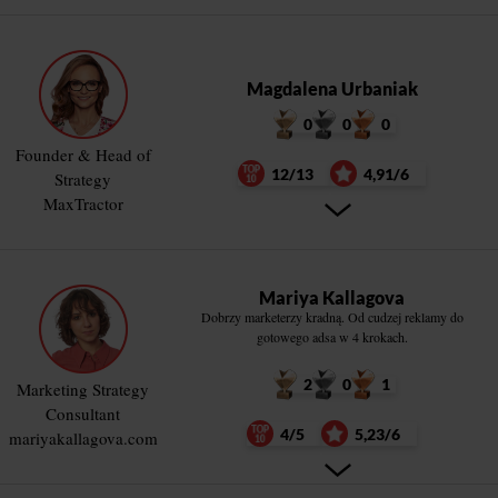
Magdalena Urbaniak
0
0
0
Founder & Head of
12/13
4,91/6
Strategy
MaxTractor
Mariya Kallagova
Dobrzy marketerzy kradną. Od cudzej reklamy do
gotowego adsa w 4 krokach.
2
0
1
Marketing Strategy
Consultant
4/5
5,23/6
mariyakallagova.com