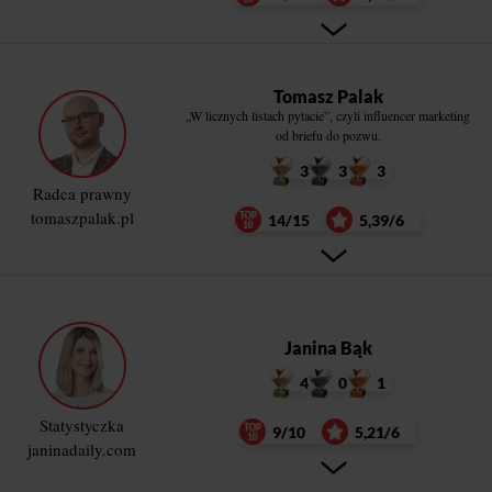
Tomasz Palak
„W licznych listach pytacie”, czyli influencer marketing
od briefu do pozwu.
3
3
3
Radca prawny
tomaszpalak.pl
14/15
5,39/6
Janina Bąk
4
0
1
Statystyczka
9/10
5,21/6
janinadaily.com