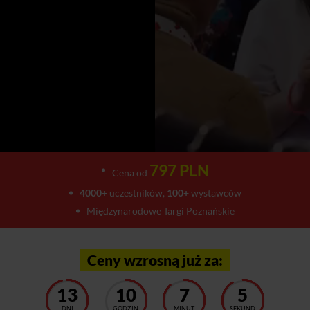
797 PLN
Cena od
4000+
uczestników,
100+
wystawców
Międzynarodowe Targi Poznańskie
Ceny wzrosną już za:
13
10
7
1
DNI
GODZIN
MINUT
SEKUND