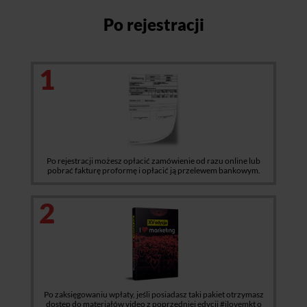
Po rejestracji
1
Po rejestracji możesz opłacić zamówienie od razu online lub
pobrać fakturę proformę i opłacić ją przelewem bankowym.
2
Po zaksięgowaniu wpłaty, jeśli posiadasz taki pakiet otrzymasz
dostęp do materiałów video z poprzedniej edycji #ilovemkt o