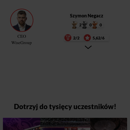
Szymon Negacz
2
0
0
CEO
2/2
5,62/6
WiseGroup
Dotrzyj do tysięcy uczestników!