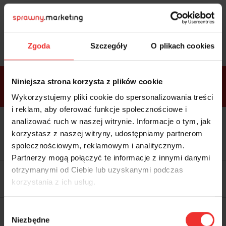
Sprawdź
bonusy
i wybierz bilet
Zgoda
Szczegóły
O plikach cookies
Bonusy w
Niniejsza strona korzysta z plików cookie
ramach
VIP
Premium
Standard
pakietów
Wykorzystujemy pliki cookie do spersonalizowania treści
i reklam, aby oferować funkcje społecznościowe i
analizować ruch w naszej witrynie. Informacje o tym, jak
Dostępne
Kolacja z prelegentami i before
tylko w
korzystasz z naszej witryny, udostępniamy partnerom
party (Hotel Sheraton, 27.10) tylko
bilecie
w
bilecie ALLPASS VIP
społecznościowym, reklamowym i analitycznym.
ALLPASS
VIP
Partnerzy mogą połączyć te informacje z innymi danymi
Dedykowana strefa VIP z
otrzymanymi od Ciebie lub uzyskanymi podczas
możliwością networkingu z
korzystania z ich usług.
prelegentami i wystawcami w
komfortowych warunkach
Materiały video z poprzedniej
Wybór
edycji konferencji
Niezbędne
WARTOŚĆ: 1970 zł
zgody