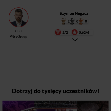
Szymon Negacz
2
0
0
CEO
2/2
5,62/6
WiseGroup
Dotrzyj do tysięcy uczestników!