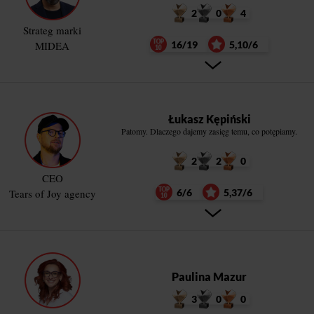
2
0
4
Strateg marki
MIDEA
16/19
5,10/6
Łukasz Kępiński
Patomy. Dlaczego dajemy zasięg temu, co potępiamy.
2
2
0
CEO
Tears of Joy agency
6/6
5,37/6
Paulina Mazur
3
0
0