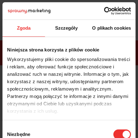
Sprawdź
bonusy
i wybierz bilet
Zgoda
Szczegóły
O plikach cookies
Bonusy w
Niniejsza strona korzysta z plików cookie
ramach
VIP
Premium
Standard
pakietów
Wykorzystujemy pliki cookie do spersonalizowania treści
i reklam, aby oferować funkcje społecznościowe i
analizować ruch w naszej witrynie. Informacje o tym, jak
Dostępne
Kolacja z prelegentami i before
tylko w
korzystasz z naszej witryny, udostępniamy partnerom
party (Hotel Sheraton, 27.10) tylko
bilecie
w
bilecie ALLPASS VIP
społecznościowym, reklamowym i analitycznym.
ALLPASS
VIP
Partnerzy mogą połączyć te informacje z innymi danymi
Dedykowana strefa VIP z
otrzymanymi od Ciebie lub uzyskanymi podczas
możliwością networkingu z
korzystania z ich usług.
prelegentami i wystawcami w
komfortowych warunkach
Materiały video z poprzedniej
Wybór
edycji konferencji
Niezbędne
WARTOŚĆ: 1970 zł
zgody