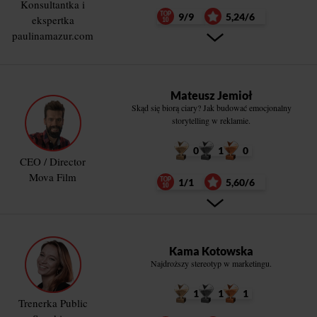
Konsultantka i
9/9
5,24/6
ekspertka
paulinamazur.com
Mateusz Jemioł
Skąd się biorą ciary? Jak budować emocjonalny
storytelling w reklamie.
0
1
0
CEO / Director
Mova Film
1/1
5,60/6
Kama Kotowska
Najdroższy stereotyp w marketingu.
1
1
1
Trenerka Public