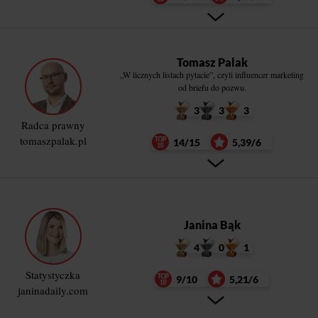
Tomasz Palak
„W licznych listach pytacie”, czyli influencer marketing
od briefu do pozwu.
3
3
3
Radca prawny
tomaszpalak.pl
14/15
5,39/6
Janina Bąk
4
0
1
Statystyczka
9/10
5,21/6
janinadaily.com