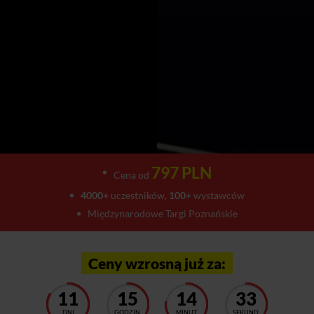
797 PLN
Cena od
4000+
uczestników,
100+
wystawców
Międzynarodowe Targi Poznańskie
Ceny wzrosną już za:
11
15
14
27
DNI
GODZIN
MINUT
SEKUND