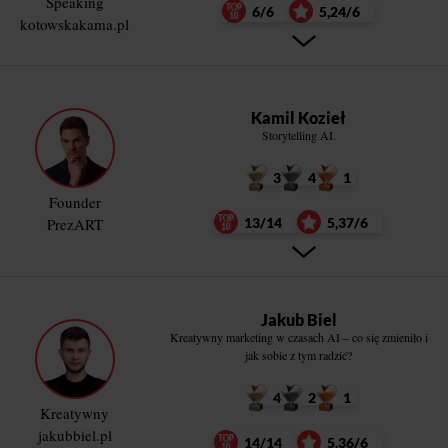
Speaking
6/6
5,24/6
kotowskakama.pl
Kamil Kozieł
Storytelling AI.
3
4
1
Founder
PrezART
13/14
5,37/6
Jakub Biel
Kreatywny marketing w czasach AI – co się zmieniło i
jak sobie z tym radzić?
4
2
1
Kreatywny
jakubbiel.pl
14/14
5,36/6