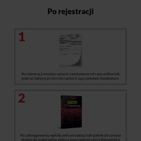
Po rejestracji
1
Po rejestracji możesz opłacić zamówienie od razu online lub
pobrać fakturę proformę i opłacić ją przelewem bankowym.
2
Po zaksięgowaniu wpłaty, jeśli posiadasz taki pakiet otrzymasz
dostęp do materiałów video z poprzedniej edycji #ilovemkt o