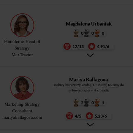
Magdalena Urbaniak
0
0
0
Founder & Head of
12/13
4,91/6
Strategy
MaxTractor
Mariya Kallagova
Dobrzy marketerzy kradną. Od cudzej reklamy do
gotowego adsa w 4 krokach.
2
0
1
Marketing Strategy
Consultant
4/5
5,23/6
mariyakallagova.com