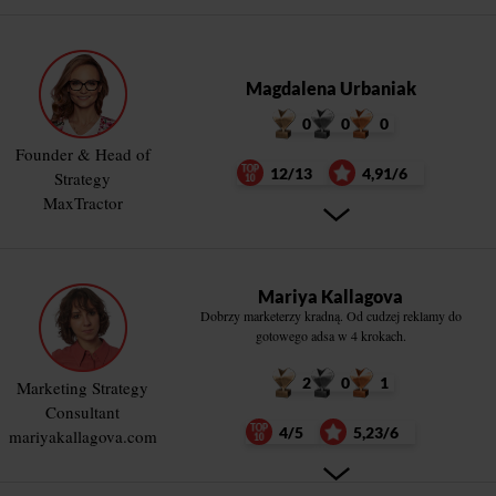
Magdalena Urbaniak
0
0
0
Founder & Head of
12/13
4,91/6
Strategy
MaxTractor
Mariya Kallagova
Dobrzy marketerzy kradną. Od cudzej reklamy do
gotowego adsa w 4 krokach.
2
0
1
Marketing Strategy
Consultant
4/5
5,23/6
mariyakallagova.com