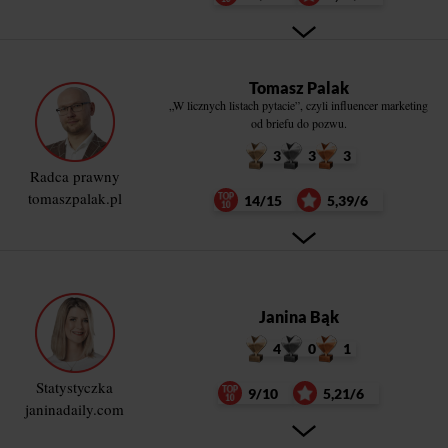
Tomasz Palak
„W licznych listach pytacie”, czyli influencer marketing
od briefu do pozwu.
3
3
3
Radca prawny
tomaszpalak.pl
14/15
5,39/6
Janina Bąk
4
0
1
Statystyczka
9/10
5,21/6
janinadaily.com