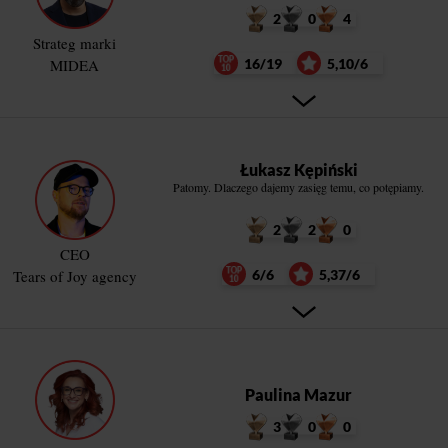
2
0
4
Strateg marki
MIDEA
16/19
5,10/6
Łukasz Kępiński
Patomy. Dlaczego dajemy zasięg temu, co potępiamy.
2
2
0
CEO
Tears of Joy agency
6/6
5,37/6
Paulina Mazur
3
0
0