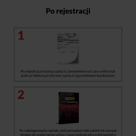
Po rejestracji
1
Po rejestracji możesz opłacić zamówienie od razu online lub
pobrać fakturę proformę i opłacić ją przelewem bankowym.
2
Po zaksięgowaniu wpłaty, jeśli posiadasz taki pakiet otrzymasz
dostęp do materiałów video z poprzedniej edycji #ilovemkt o