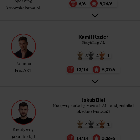
Speaking
6/6
5,24/6
kotowskakama.pl
Kamil Kozieł
Storytelling AI.
3
4
1
Founder
PrezART
13/14
5,37/6
Jakub Biel
Kreatywny marketing w czasach AI – co się zmieniło i
jak sobie z tym radzić?
4
2
1
Kreatywny
jakubbiel.pl
14/14
5,36/6