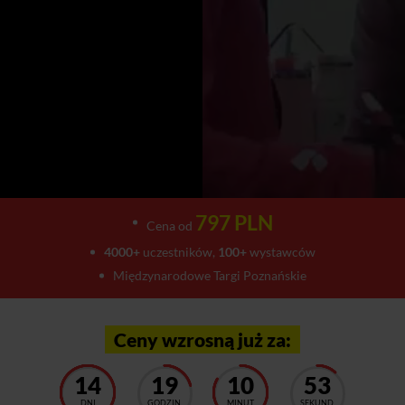
797 PLN
Cena od
4000+
uczestników,
100+
wystawców
Międzynarodowe Targi Poznańskie
Ceny wzrosną już za:
14
19
10
49
DNI
GODZIN
MINUT
SEKUND