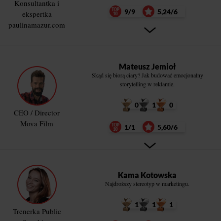
Konsultantka i
9/9
5,24/6
ekspertka
paulinamazur.com
Mateusz Jemioł
Skąd się biorą ciary? Jak budować emocjonalny
storytelling w reklamie.
0
1
0
CEO / Director
Mova Film
1/1
5,60/6
Kama Kotowska
Najdroższy stereotyp w marketingu.
1
1
1
Trenerka Public