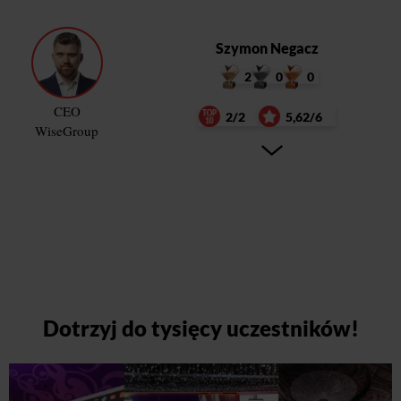
Szymon Negacz
2
0
0
CEO
2/2
5,62/6
WiseGroup
Dotrzyj do tysięcy uczestników!