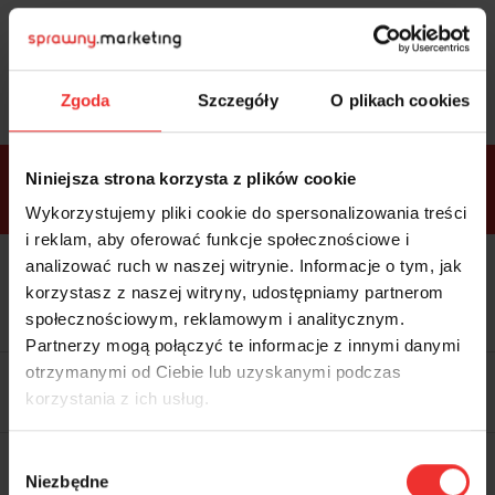
Sprawdź
bonusy
i wybierz bilet
Zgoda
Szczegóły
O plikach cookies
Bonusy w
Niniejsza strona korzysta z plików cookie
ramach
VIP
Premium
Standard
pakietów
Wykorzystujemy pliki cookie do spersonalizowania treści
i reklam, aby oferować funkcje społecznościowe i
analizować ruch w naszej witrynie. Informacje o tym, jak
Dostępne
Kolacja z prelegentami i before
tylko w
korzystasz z naszej witryny, udostępniamy partnerom
party (Hotel Sheraton, 27.10) tylko
bilecie
w
bilecie ALLPASS VIP
społecznościowym, reklamowym i analitycznym.
ALLPASS
VIP
Partnerzy mogą połączyć te informacje z innymi danymi
Dedykowana strefa VIP z
otrzymanymi od Ciebie lub uzyskanymi podczas
możliwością networkingu z
korzystania z ich usług.
prelegentami i wystawcami w
komfortowych warunkach
Materiały video z poprzedniej
Wybór
edycji konferencji
Niezbędne
WARTOŚĆ: 1970 zł
zgody