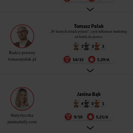
Tomasz Palak
„W licznych listach pytacie”, czyli influencer marketing
od briefu do pozwu.
3
3
3
Radca prawny
tomaszpalak.pl
14/15
5,39/6
Janina Bąk
4
0
1
Statystyczka
9/10
5,21/6
janinadaily.com