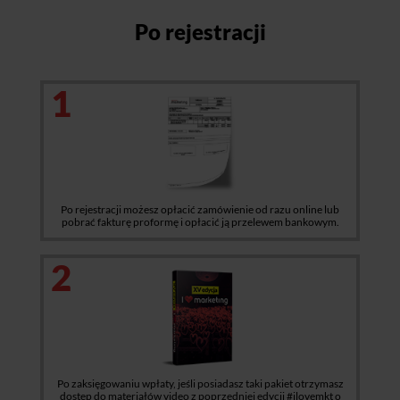
Po rejestracji
1
Po rejestracji możesz opłacić zamówienie od razu online lub
pobrać fakturę proformę i opłacić ją przelewem bankowym.
2
Po zaksięgowaniu wpłaty, jeśli posiadasz taki pakiet otrzymasz
dostęp do materiałów video z poprzedniej edycji #ilovemkt o