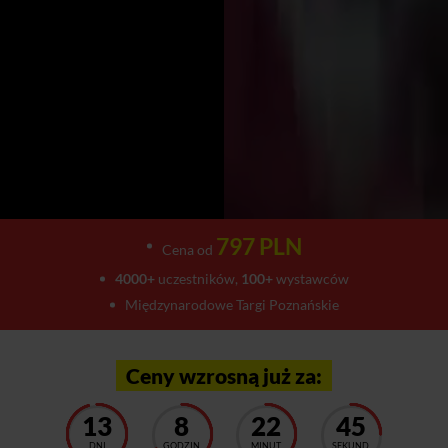
797 PLN
Cena od
4000+
uczestników,
100+
wystawców
Międzynarodowe Targi Poznańskie
Ceny wzrosną już za:
13
8
22
41
DNI
GODZIN
MINUT
SEKUND