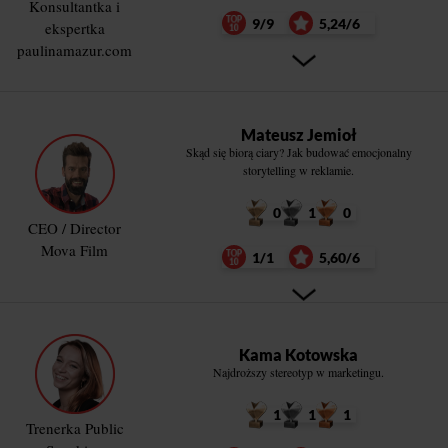
Konsultantka i
9/9
5,24/6
ekspertka
paulinamazur.com
Mateusz Jemioł
Skąd się biorą ciary? Jak budować emocjonalny
storytelling w reklamie.
0
1
0
CEO / Director
Mova Film
1/1
5,60/6
Kama Kotowska
Najdroższy stereotyp w marketingu.
1
1
1
Trenerka Public