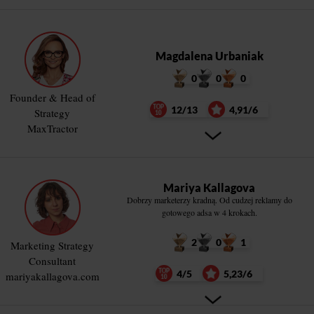
Magdalena Urbaniak
0
0
0
Founder & Head of
12/13
4,91/6
Strategy
MaxTractor
Mariya Kallagova
Dobrzy marketerzy kradną. Od cudzej reklamy do
gotowego adsa w 4 krokach.
2
0
1
Marketing Strategy
Consultant
4/5
5,23/6
mariyakallagova.com