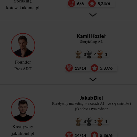
Speaking
6/6
5,24/6
kotowskakama.pl
Kamil Kozieł
Storytelling AI.
3
4
1
Founder
PrezART
13/14
5,37/6
Jakub Biel
Kreatywny marketing w czasach AI – co się zmieniło i
jak sobie z tym radzić?
4
2
1
Kreatywny
jakubbiel.pl
14/14
5,36/6