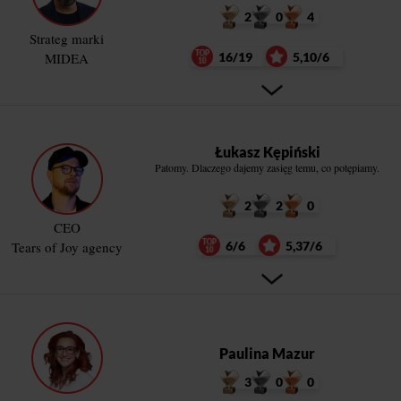
2
0
4
Strateg marki
MIDEA
16/19
5,10/6
Łukasz Kępiński
Patomy. Dlaczego dajemy zasięg temu, co potępiamy.
2
2
0
CEO
Tears of Joy agency
6/6
5,37/6
Paulina Mazur
3
0
0