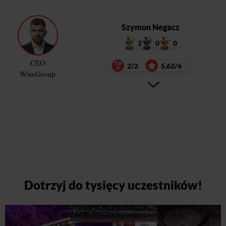
Szymon Negacz
2
0
0
CEO
2/2
5,62/6
WiseGroup
Dotrzyj do tysięcy uczestników!