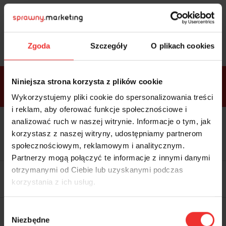
Sprawdź
bonusy
i wybierz bilet
Zgoda
Szczegóły
O plikach cookies
Bonusy w
Niniejsza strona korzysta z plików cookie
ramach
VIP
Premium
Standard
pakietów
Wykorzystujemy pliki cookie do spersonalizowania treści
i reklam, aby oferować funkcje społecznościowe i
analizować ruch w naszej witrynie. Informacje o tym, jak
Dostępne
Kolacja z prelegentami i before
tylko w
korzystasz z naszej witryny, udostępniamy partnerom
party (Hotel Sheraton, 27.10) tylko
bilecie
w
bilecie ALLPASS VIP
społecznościowym, reklamowym i analitycznym.
ALLPASS
VIP
Partnerzy mogą połączyć te informacje z innymi danymi
Dedykowana strefa VIP z
otrzymanymi od Ciebie lub uzyskanymi podczas
możliwością networkingu z
korzystania z ich usług.
prelegentami i wystawcami w
komfortowych warunkach
Materiały video z poprzedniej
Wybór
edycji konferencji
Niezbędne
WARTOŚĆ: 1970 zł
zgody