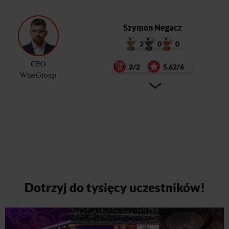
Szymon Negacz
2
0
0
CEO
2/2
5,62/6
WiseGroup
Dotrzyj do tysięcy uczestników!