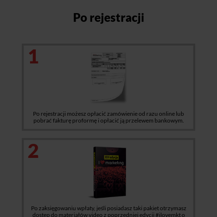
Po rejestracji
1
Po rejestracji możesz opłacić zamówienie od razu online lub
pobrać fakturę proformę i opłacić ją przelewem bankowym.
2
Po zaksięgowaniu wpłaty, jeśli posiadasz taki pakiet otrzymasz
dostęp do materiałów video z poprzedniej edycji #ilovemkt o