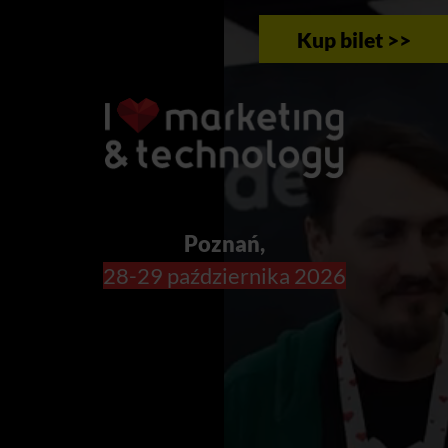
Kup bilet >>
Poznań,
28-29 października 2026