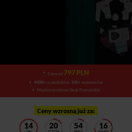
797 PLN
Cena od
4000+
uczestników,
100+
wystawców
Międzynarodowe Targi Poznańskie
Ceny wzrosną już za:
14
20
54
12
DNI
GODZIN
MINUT
SEKUND