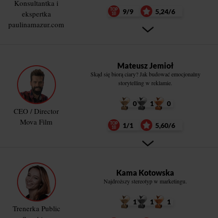
Konsultantka i
9/9
5,24/6
ekspertka
paulinamazur.com
Mateusz Jemioł
Skąd się biorą ciary? Jak budować emocjonalny
storytelling w reklamie.
0
1
0
CEO / Director
Mova Film
1/1
5,60/6
Kama Kotowska
Najdroższy stereotyp w marketingu.
1
1
1
Trenerka Public