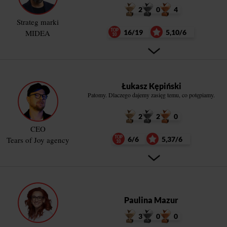
2
0
4
Strateg marki
MIDEA
16/19
5,10/6
Łukasz Kępiński
Patomy. Dlaczego dajemy zasięg temu, co potępiamy.
2
2
0
CEO
Tears of Joy agency
6/6
5,37/6
Paulina Mazur
3
0
0