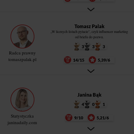
Tomasz Palak
„W licznych listach pytacie”, czyli influencer marketing
od briefu do pozwu.
3
3
3
Radca prawny
tomaszpalak.pl
14/15
5,39/6
Janina Bąk
4
0
1
Statystyczka
9/10
5,21/6
janinadaily.com