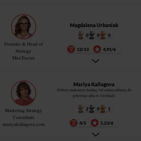
Magdalena Urbaniak
0
0
0
Founder & Head of
12/13
4,91/6
Strategy
MaxTractor
Mariya Kallagova
Dobrzy marketerzy kradną. Od cudzej reklamy do
gotowego adsa w 4 krokach.
2
0
1
Marketing Strategy
Consultant
4/5
5,23/6
mariyakallagova.com