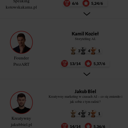
Speaking
6/6
5,24/6
kotowskakama.pl
Kamil Kozieł
Storytelling AI.
3
4
1
Founder
PrezART
13/14
5,37/6
Jakub Biel
Kreatywny marketing w czasach AI – co się zmieniło i
jak sobie z tym radzić?
4
2
1
Kreatywny
jakubbiel.pl
14/14
5,36/6