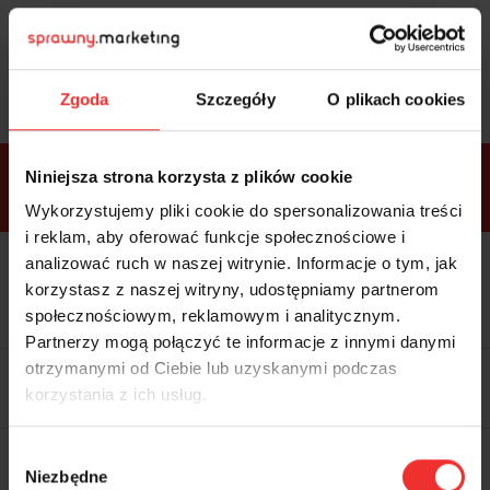
Sprawdź
bonusy
i wybierz bilet
Zgoda
Szczegóły
O plikach cookies
Bonusy w
Niniejsza strona korzysta z plików cookie
ramach
VIP
Premium
Standard
pakietów
Wykorzystujemy pliki cookie do spersonalizowania treści
i reklam, aby oferować funkcje społecznościowe i
analizować ruch w naszej witrynie. Informacje o tym, jak
Dostępne
Kolacja z prelegentami i before
tylko w
korzystasz z naszej witryny, udostępniamy partnerom
party (Hotel Sheraton, 27.10) tylko
bilecie
w
bilecie ALLPASS VIP
społecznościowym, reklamowym i analitycznym.
ALLPASS
VIP
Partnerzy mogą połączyć te informacje z innymi danymi
Dedykowana strefa VIP z
otrzymanymi od Ciebie lub uzyskanymi podczas
możliwością networkingu z
korzystania z ich usług.
prelegentami i wystawcami w
komfortowych warunkach
Materiały video z poprzedniej
Wybór
edycji konferencji
Niezbędne
WARTOŚĆ: 1970 zł
zgody