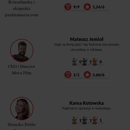
Konsultantka i
9/9
5,24/6
ekspertka
paulinamazur.com
Mateusz Jemioł
Skąd się biorą ciary? Jak budować emocjonalny
storytelling w reklamie.
0
1
0
CEO / Director
Mova Film
1/1
5,60/6
Kama Kotowska
Najdroższy stereotyp w marketingu.
1
1
1
Trenerka Public