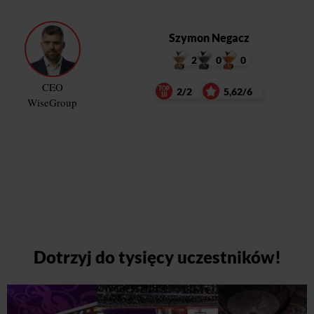
Szymon Negacz
2
0
0
CEO
2/2
5,62/6
WiseGroup
Dotrzyj do tysięcy uczestników!