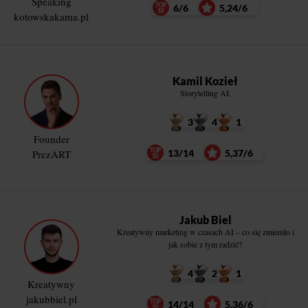
Speaking
6/6
5,24/6
kotowskakama.pl
Kamil Kozieł
Storytelling AI.
3
4
1
Founder
PrezART
13/14
5,37/6
Jakub Biel
Kreatywny marketing w czasach AI – co się zmieniło i
jak sobie z tym radzić?
4
2
1
Kreatywny
jakubbiel.pl
14/14
5,36/6