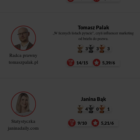
Tomasz Palak
„W licznych listach pytacie”, czyli influencer marketing
od briefu do pozwu.
3
3
3
Radca prawny
tomaszpalak.pl
14/15
5,39/6
Janina Bąk
4
0
1
Statystyczka
9/10
5,21/6
janinadaily.com