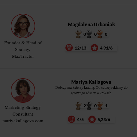
Magdalena Urbaniak
0
0
0
Founder & Head of
12/13
4,91/6
Strategy
MaxTractor
Mariya Kallagova
Dobrzy marketerzy kradną. Od cudzej reklamy do
gotowego adsa w 4 krokach.
2
0
1
Marketing Strategy
Consultant
4/5
5,23/6
mariyakallagova.com