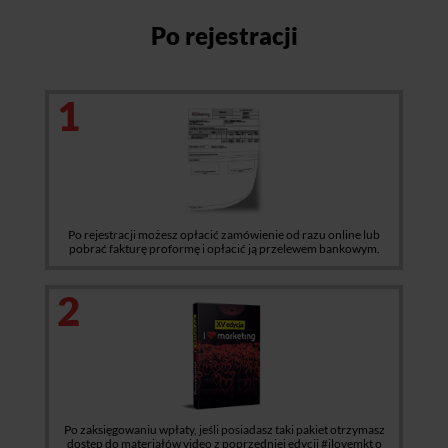
Po rejestracji
1
Po rejestracji możesz opłacić zamówienie od razu online lub
pobrać fakturę proformę i opłacić ją przelewem bankowym.
2
Po zaksięgowaniu wpłaty, jeśli posiadasz taki pakiet otrzymasz
dostęp do materiałów video z poprzedniej edycji #ilovemkt o