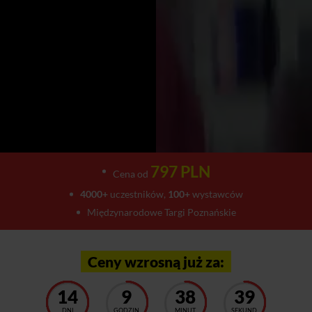
797 PLN
Cena od
4000+
uczestników,
100+
wystawców
Międzynarodowe Targi Poznańskie
Ceny wzrosną już za:
14
9
38
35
DNI
GODZIN
MINUT
SEKUND