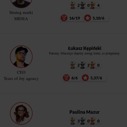
2
0
4
Strateg marki
MIDEA
16/19
5,10/6
Łukasz Kępiński
Patomy. Dlaczego dajemy zasięg temu, co potępiamy.
2
2
0
CEO
Tears of Joy agency
6/6
5,37/6
Paulina Mazur
3
0
0