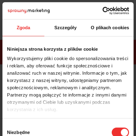
Sprawdź
bonusy
i wybierz bilet
Zgoda
Szczegóły
O plikach cookies
Bonusy w
Niniejsza strona korzysta z plików cookie
ramach
VIP
Premium
Standard
pakietów
Wykorzystujemy pliki cookie do spersonalizowania treści
i reklam, aby oferować funkcje społecznościowe i
analizować ruch w naszej witrynie. Informacje o tym, jak
Dostępne
Kolacja z prelegentami i before
tylko w
korzystasz z naszej witryny, udostępniamy partnerom
party (Hotel Sheraton, 27.10) tylko
bilecie
w
bilecie ALLPASS VIP
społecznościowym, reklamowym i analitycznym.
ALLPASS
VIP
Partnerzy mogą połączyć te informacje z innymi danymi
Dedykowana strefa VIP z
otrzymanymi od Ciebie lub uzyskanymi podczas
możliwością networkingu z
korzystania z ich usług.
prelegentami i wystawcami w
komfortowych warunkach
Materiały video z poprzedniej
Wybór
edycji konferencji
Niezbędne
WARTOŚĆ: 1970 zł
zgody