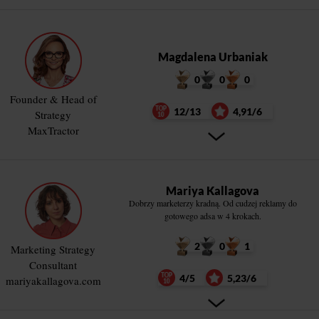
Magdalena Urbaniak
0
0
0
Founder & Head of
12/13
4,91/6
Strategy
MaxTractor
Mariya Kallagova
Dobrzy marketerzy kradną. Od cudzej reklamy do
gotowego adsa w 4 krokach.
2
0
1
Marketing Strategy
Consultant
4/5
5,23/6
mariyakallagova.com