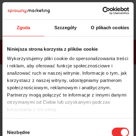
Sprawdź
bonusy
i wybierz bilet
Zgoda
Szczegóły
O plikach cookies
Bonusy w
Niniejsza strona korzysta z plików cookie
ramach
VIP
Premium
Standard
pakietów
Wykorzystujemy pliki cookie do spersonalizowania treści
i reklam, aby oferować funkcje społecznościowe i
analizować ruch w naszej witrynie. Informacje o tym, jak
Dostępne
Kolacja z prelegentami i before
tylko w
korzystasz z naszej witryny, udostępniamy partnerom
party (Hotel Sheraton, 27.10) tylko
bilecie
w
bilecie ALLPASS VIP
społecznościowym, reklamowym i analitycznym.
ALLPASS
VIP
Partnerzy mogą połączyć te informacje z innymi danymi
Dedykowana strefa VIP z
otrzymanymi od Ciebie lub uzyskanymi podczas
możliwością networkingu z
korzystania z ich usług.
prelegentami i wystawcami w
komfortowych warunkach
Materiały video z poprzedniej
Wybór
edycji konferencji
Niezbędne
WARTOŚĆ: 1970 zł
zgody