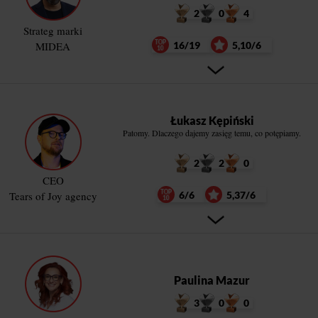
2
0
4
Strateg marki
MIDEA
16/19
5,10/6
Łukasz Kępiński
Patomy. Dlaczego dajemy zasięg temu, co potępiamy.
2
2
0
CEO
Tears of Joy agency
6/6
5,37/6
Paulina Mazur
3
0
0