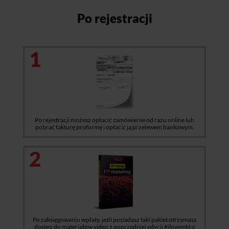
Po rejestracji
1
Po rejestracji możesz opłacić zamówienie od razu online lub
pobrać fakturę proformę i opłacić ją przelewem bankowym.
2
Po zaksięgowaniu wpłaty, jeśli posiadasz taki pakiet otrzymasz
dostęp do materiałów video z poprzedniej edycji #ilovemkt o