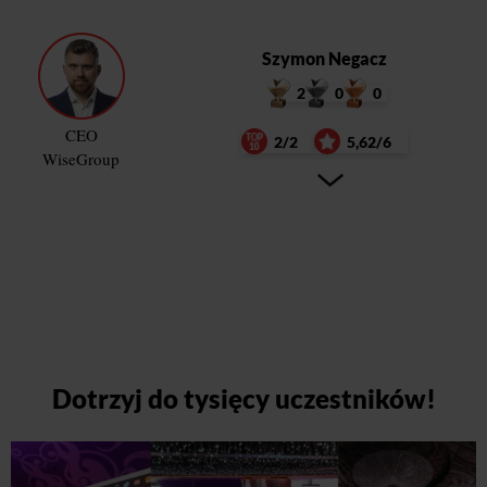
Szymon Negacz
2
0
0
CEO
2/2
5,62/6
WiseGroup
Dotrzyj do tysięcy uczestników!