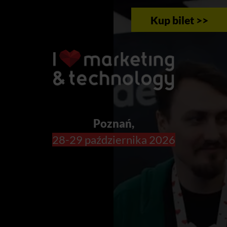
Kup bilet >>
Poznań,
28-29 października 2026