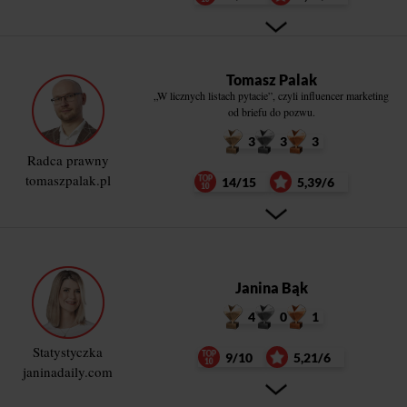
Tomasz Palak
„W licznych listach pytacie”, czyli influencer marketing
od briefu do pozwu.
3
3
3
Radca prawny
tomaszpalak.pl
14/15
5,39/6
Janina Bąk
4
0
1
Statystyczka
9/10
5,21/6
janinadaily.com