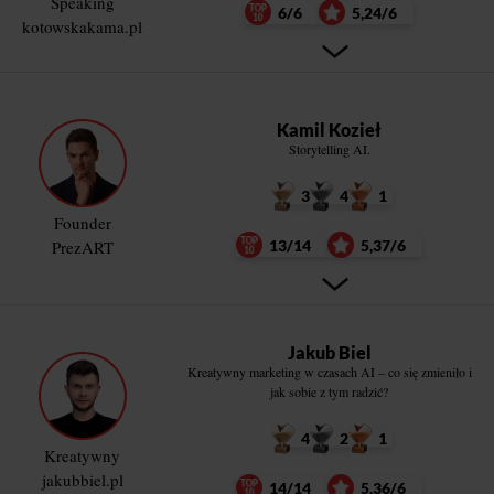
Speaking
6/6
5,24/6
kotowskakama.pl
Kamil Kozieł
Storytelling AI.
3
4
1
Founder
PrezART
13/14
5,37/6
Jakub Biel
Kreatywny marketing w czasach AI – co się zmieniło i
jak sobie z tym radzić?
4
2
1
Kreatywny
jakubbiel.pl
14/14
5,36/6