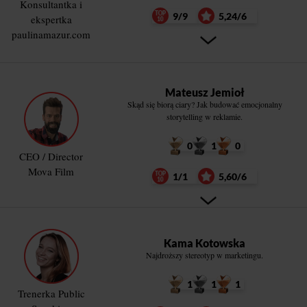
Konsultantka i
9/9
5,24/6
ekspertka
paulinamazur.com
Mateusz Jemioł
Skąd się biorą ciary? Jak budować emocjonalny
storytelling w reklamie.
0
1
0
CEO / Director
Mova Film
1/1
5,60/6
Kama Kotowska
Najdroższy stereotyp w marketingu.
1
1
1
Trenerka Public