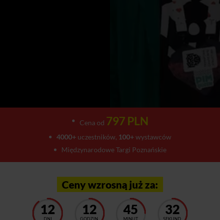
797 PLN
Cena od
4000+
uczestników,
100+
wystawców
Międzynarodowe Targi Poznańskie
Ceny wzrosną już za:
12
12
45
29
DNI
GODZIN
MINUT
SEKUND