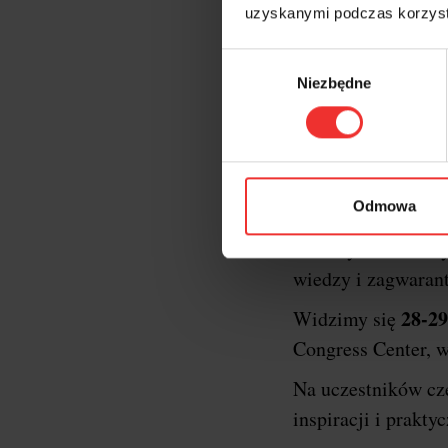
uzyskanymi podczas korzysta
Wybór
Niezbędne
zgody
Krótk
XXII edycja konf
Odmowa
oficjalnym gospod
formaty konferency
wiedzy i zagwaran
28-29
Widzimy się
Congress Center, w
Na uczestników c
inspiracji i prakt