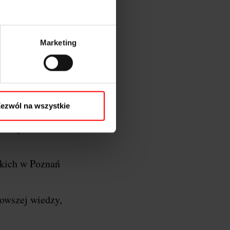
Marketing
oznań…
y Wielkopolski, a
ezwól na wszystkie
 razem łączymy
azać jeszcze
kich w Poznań
nowszej wiedzy,