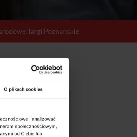
rodowe Targi Poznańskie
24
O plikach cookies
SEKUND
ołecznościowe i analizować
artnerom społecznościowym,
anymi od Ciebie lub