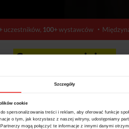
+
uczestników,
100+
wystawców
Międzyna
Ceny wzrosną już za:
7
28
Szczegóły
GODZIN
MINUT
 plików cookie
do spersonalizowania treści i reklam, aby oferować funkcje sp
ormacje o tym, jak korzystasz z naszej witryny, udostępniamy p
Kup bilety >>
Partnerzy mogą połączyć te informacje z innymi danymi otrzym