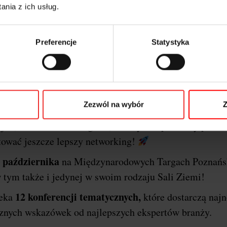
nia z ich usług.
Preferencje
Statystyka
o o festiwalu i dlaczego P
erencji
I
Marketing & Technology powraca do stolic
Zezwól na wybór
Z
Poznań
arzem wydarzenia będzie miasto
!
Ponownie
jne, szkoleniowe i targowe, a wszystko po to aby przek
tować jeszcze lepszy networking!
 października
na Międzynarodowych Targach Poznańs
 tym także i jedynej w swoim rodzaju Sali Ziemi!
12 konferencji tematycznych,
zeka
które dostarczą naj
ycznych wskazówek od najlepszych ekspertów branży.