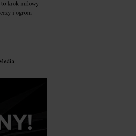
a to krok milowy
nerzy i ogrom
 Media