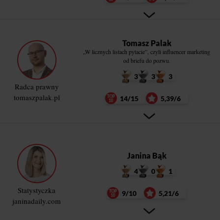
Tomasz Palak
„W licznych listach pytacie”, czyli influencer marketing
od briefu do pozwu.
3
3
3
Radca prawny
tomaszpalak.pl
14/15
5,39/6
Janina Bąk
4
0
1
Statystyczka
9/10
5,21/6
janinadaily.com