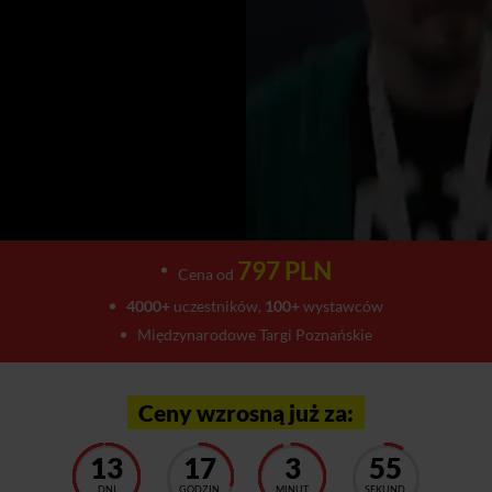
797 PLN
Cena od
4000+
uczestników,
100+
wystawców
Międzynarodowe Targi Poznańskie
Ceny wzrosną już za:
13
17
3
50
DNI
GODZIN
MINUT
SEKUND