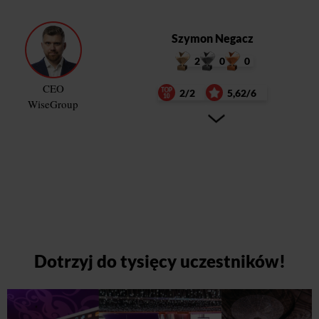
Szymon Negacz
2
0
0
CEO
2/2
5,62/6
WiseGroup
Dotrzyj do tysięcy uczestników!