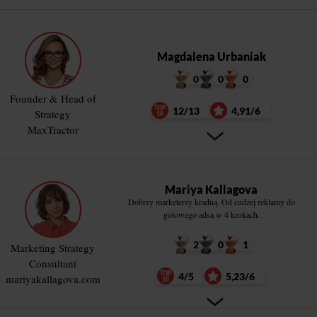
Magdalena Urbaniak
0
0
0
Founder & Head of
12/13
4,91/6
Strategy
MaxTractor
Mariya Kallagova
Dobrzy marketerzy kradną. Od cudzej reklamy do
gotowego adsa w 4 krokach.
2
0
1
Marketing Strategy
Consultant
4/5
5,23/6
mariyakallagova.com