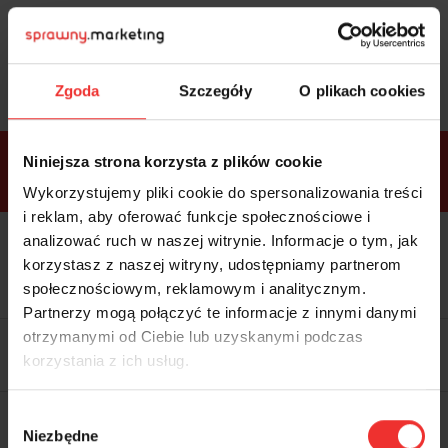
Sprawdź
bonusy
i wybierz bilet
Zgoda
Szczegóły
O plikach cookies
Bonusy w
Niniejsza strona korzysta z plików cookie
ramach
VIP
Premium
Standard
pakietów
Wykorzystujemy pliki cookie do spersonalizowania treści
i reklam, aby oferować funkcje społecznościowe i
analizować ruch w naszej witrynie. Informacje o tym, jak
Dostępne
Kolacja z prelegentami i before
tylko w
korzystasz z naszej witryny, udostępniamy partnerom
party (Hotel Sheraton, 27.10) tylko
bilecie
w
bilecie ALLPASS VIP
społecznościowym, reklamowym i analitycznym.
ALLPASS
VIP
Partnerzy mogą połączyć te informacje z innymi danymi
Dedykowana strefa VIP z
otrzymanymi od Ciebie lub uzyskanymi podczas
możliwością networkingu z
korzystania z ich usług.
prelegentami i wystawcami w
komfortowych warunkach
Materiały video z poprzedniej
Wybór
edycji konferencji
Niezbędne
WARTOŚĆ: 1970 zł
zgody