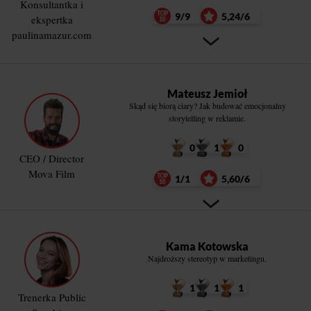
Konsultantka i
9/9
5,24/6
ekspertka
paulinamazur.com
Mateusz Jemioł
Skąd się biorą ciary? Jak budować emocjonalny
storytelling w reklamie.
0
1
0
CEO / Director
Mova Film
1/1
5,60/6
Kama Kotowska
Najdroższy stereotyp w marketingu.
1
1
1
Trenerka Public