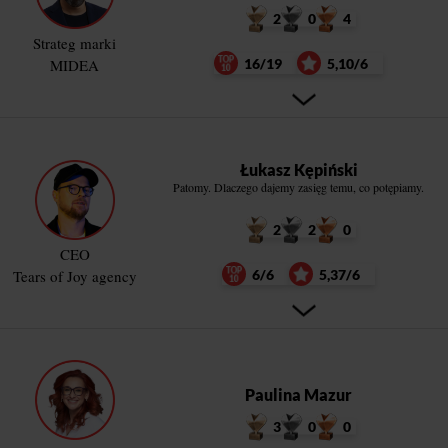
2
0
4
Strateg marki
MIDEA
16/19
5,10/6
Łukasz Kępiński
Patomy. Dlaczego dajemy zasięg temu, co potępiamy.
2
2
0
CEO
Tears of Joy agency
6/6
5,37/6
Paulina Mazur
3
0
0