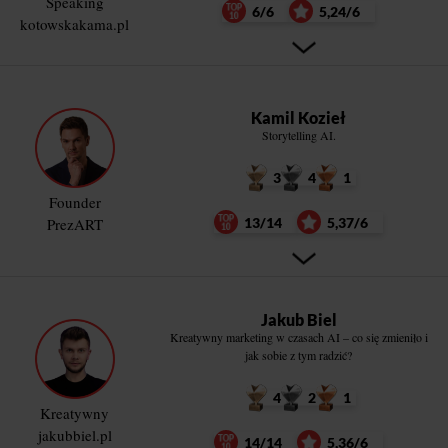
Speaking
6/6
5,24/6
kotowskakama.pl
Kamil Kozieł
Storytelling AI.
3
4
1
Founder
PrezART
13/14
5,37/6
Jakub Biel
Kreatywny marketing w czasach AI – co się zmieniło i
jak sobie z tym radzić?
4
2
1
Kreatywny
jakubbiel.pl
14/14
5,36/6