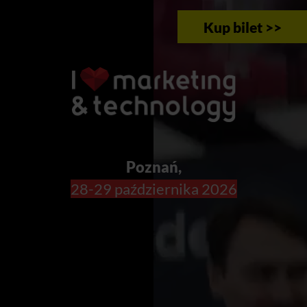
Kup bilet >>
Poznań,
28-29 października 2026