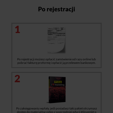
Po rejestracji
1
Po rejestracji możesz opłacić zamówienie od razu online lub
pobrać fakturę proformę i opłacić ją przelewem bankowym.
2
Po zaksięgowaniu wpłaty, jeśli posiadasz taki pakiet otrzymasz
dostęp do materiałów video z poprzedniej edycji #ilovemkt o