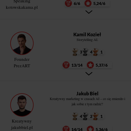
Speaking
6/6
5,24/6
kotowskakama.pl
Kamil Kozieł
Storytelling AI.
3
4
1
Founder
PrezART
13/14
5,37/6
Jakub Biel
Kreatywny marketing w czasach AI – co się zmieniło i
jak sobie z tym radzić?
4
2
1
Kreatywny
jakubbiel.pl
14/14
5,36/6