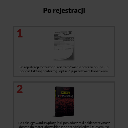
Po rejestracji
1
Po rejestracji możesz opłacić zamówienie od razu online lub
pobrać fakturę proformę i opłacić ją przelewem bankowym.
2
Po zaksięgowaniu wpłaty, jeśli posiadasz taki pakiet otrzymasz
dostęp do materiałów video z poprzedniej edycji #ilovemkt o