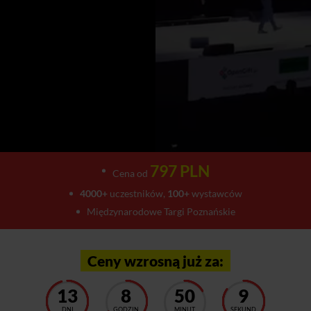
797 PLN
Cena od
4000+
uczestników,
100+
wystawców
Międzynarodowe Targi Poznańskie
Ceny wzrosną już za:
13
8
50
6
DNI
GODZIN
MINUT
SEKUND