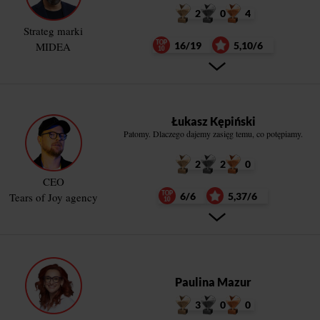
2
0
4
Strateg marki
MIDEA
16/19
5,10/6
Łukasz Kępiński
Patomy. Dlaczego dajemy zasięg temu, co potępiamy.
2
2
0
CEO
Tears of Joy agency
6/6
5,37/6
Paulina Mazur
3
0
0