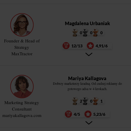
Magdalena Urbaniak
0
0
0
Founder & Head of
12/13
4,91/6
Strategy
MaxTractor
Mariya Kallagova
Dobrzy marketerzy kradną. Od cudzej reklamy do
gotowego adsa w 4 krokach.
2
0
1
Marketing Strategy
Consultant
4/5
5,23/6
mariyakallagova.com