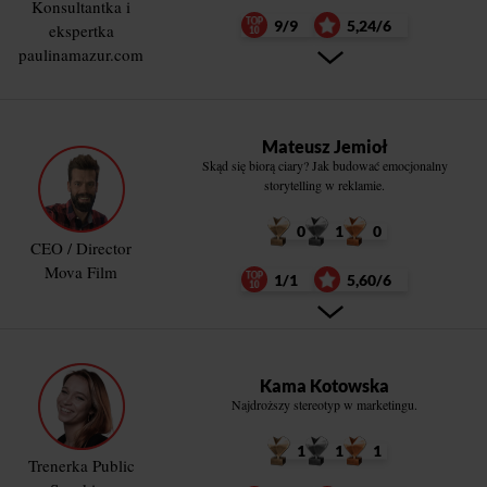
Konsultantka i
9/9
5,24/6
ekspertka
paulinamazur.com
Mateusz Jemioł
Skąd się biorą ciary? Jak budować emocjonalny
storytelling w reklamie.
0
1
0
CEO / Director
Mova Film
1/1
5,60/6
Kama Kotowska
Najdroższy stereotyp w marketingu.
1
1
1
Trenerka Public