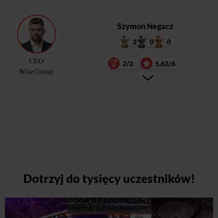
Szymon Negacz
2
0
0
CEO
2/2
5,62/6
WiseGroup
Dotrzyj do tysięcy uczestników!