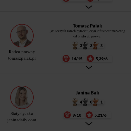
Tomasz Palak
„W licznych listach pytacie”, czyli influencer marketing
od briefu do pozwu.
3
3
3
Radca prawny
tomaszpalak.pl
14/15
5,39/6
Janina Bąk
4
0
1
Statystyczka
9/10
5,21/6
janinadaily.com