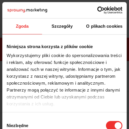
Sprawdź
bonusy
i wybierz bilet
Zgoda
Szczegóły
O plikach cookies
Bonusy w
Niniejsza strona korzysta z plików cookie
ramach
VIP
Premium
Standard
pakietów
Wykorzystujemy pliki cookie do spersonalizowania treści
i reklam, aby oferować funkcje społecznościowe i
analizować ruch w naszej witrynie. Informacje o tym, jak
Dostępne
Kolacja z prelegentami i before
tylko w
korzystasz z naszej witryny, udostępniamy partnerom
party (Hotel Sheraton, 27.10) tylko
bilecie
w
bilecie ALLPASS VIP
społecznościowym, reklamowym i analitycznym.
ALLPASS
VIP
Partnerzy mogą połączyć te informacje z innymi danymi
Dedykowana strefa VIP z
otrzymanymi od Ciebie lub uzyskanymi podczas
możliwością networkingu z
korzystania z ich usług.
prelegentami i wystawcami w
komfortowych warunkach
Materiały video z poprzedniej
Wybór
edycji konferencji
Niezbędne
WARTOŚĆ: 1970 zł
zgody