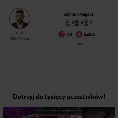
Szymon Negacz
2
0
0
CEO
2/2
5,62/6
WiseGroup
Dotrzyj do tysięcy uczestników!