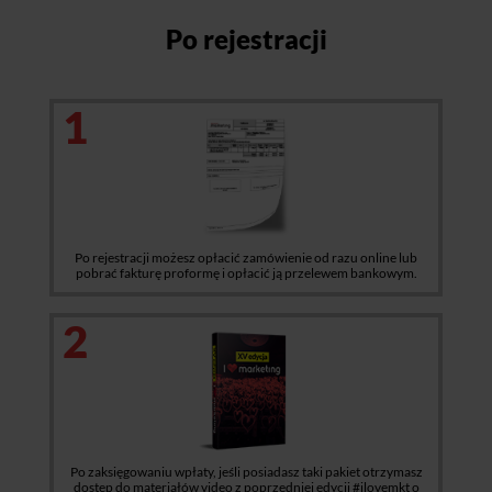
Po rejestracji
1
Po rejestracji możesz opłacić zamówienie od razu online lub
pobrać fakturę proformę i opłacić ją przelewem bankowym.
2
Po zaksięgowaniu wpłaty, jeśli posiadasz taki pakiet otrzymasz
dostęp do materiałów video z poprzedniej edycji #ilovemkt o