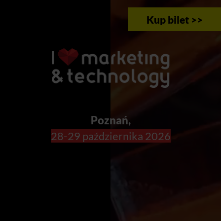
Kup bilet >>
Poznań,
28-29 października 2026