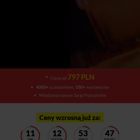
797 PLN
Cena od
4000+
uczestników,
100+
wystawców
Międzynarodowe Targi Poznańskie
Ceny wzrosną już za:
11
12
53
45
DNI
GODZIN
MINUT
SEKUND