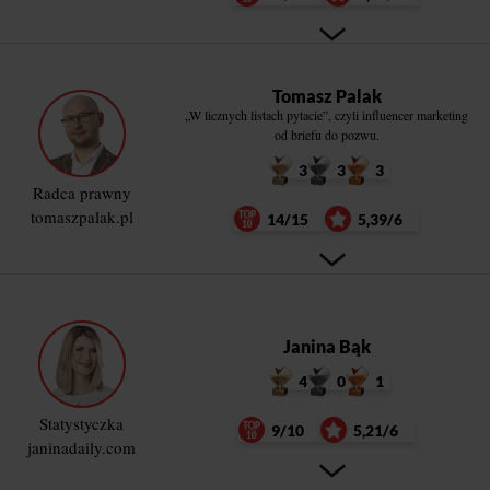
Tomasz Palak
„W licznych listach pytacie”, czyli influencer marketing
od briefu do pozwu.
3
3
3
Radca prawny
tomaszpalak.pl
14/15
5,39/6
Janina Bąk
4
0
1
Statystyczka
9/10
5,21/6
janinadaily.com