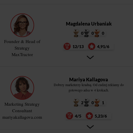
Magdalena Urbaniak
0
0
0
Founder & Head of
12/13
4,91/6
Strategy
MaxTractor
Mariya Kallagova
Dobrzy marketerzy kradną. Od cudzej reklamy do
gotowego adsa w 4 krokach.
2
0
1
Marketing Strategy
Consultant
4/5
5,23/6
mariyakallagova.com