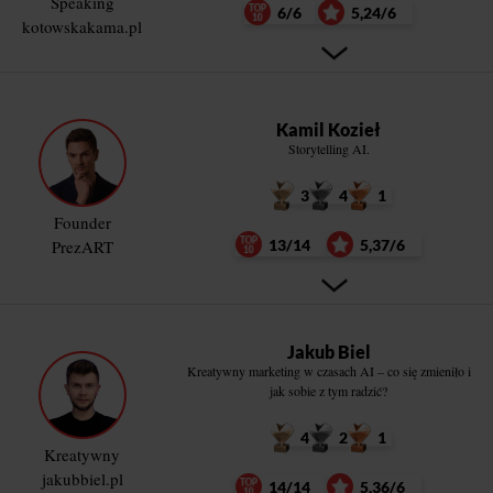
Speaking
6/6
5,24/6
kotowskakama.pl
Kamil Kozieł
Storytelling AI.
3
4
1
Founder
PrezART
13/14
5,37/6
Jakub Biel
Kreatywny marketing w czasach AI – co się zmieniło i
jak sobie z tym radzić?
4
2
1
Kreatywny
jakubbiel.pl
14/14
5,36/6