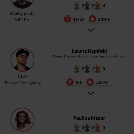
2
0
4
Strateg marki
MIDEA
16/19
5,10/6
Łukasz Kępiński
Patomy. Dlaczego dajemy zasięg temu, co potępiamy.
2
2
0
CEO
Tears of Joy agency
6/6
5,37/6
Paulina Mazur
3
0
0