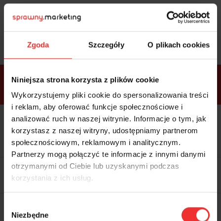
Sprawdź
bonusy
i wybierz bilet
Zgoda
Szczegóły
O plikach cookies
Bonusy w
Niniejsza strona korzysta z plików cookie
ramach
VIP
Premium
Standard
pakietów
Wykorzystujemy pliki cookie do spersonalizowania treści
i reklam, aby oferować funkcje społecznościowe i
analizować ruch w naszej witrynie. Informacje o tym, jak
Dostępne
Kolacja z prelegentami i before
tylko w
korzystasz z naszej witryny, udostępniamy partnerom
party (Hotel Sheraton, 27.10) tylko
bilecie
w
bilecie ALLPASS VIP
społecznościowym, reklamowym i analitycznym.
ALLPASS
VIP
Partnerzy mogą połączyć te informacje z innymi danymi
Dedykowana strefa VIP z
otrzymanymi od Ciebie lub uzyskanymi podczas
możliwością networkingu z
korzystania z ich usług.
prelegentami i wystawcami w
komfortowych warunkach
Materiały video z poprzedniej
Wybór
edycji konferencji
Niezbędne
WARTOŚĆ: 1970 zł
zgody