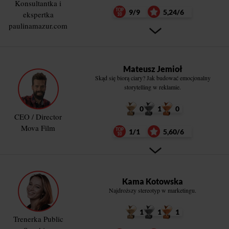
Konsultantka i
9/9
5,24/6
ekspertka
paulinamazur.com
Mateusz Jemioł
Skąd się biorą ciary? Jak budować emocjonalny
storytelling w reklamie.
0
1
0
CEO / Director
Mova Film
1/1
5,60/6
Kama Kotowska
Najdroższy stereotyp w marketingu.
1
1
1
Trenerka Public