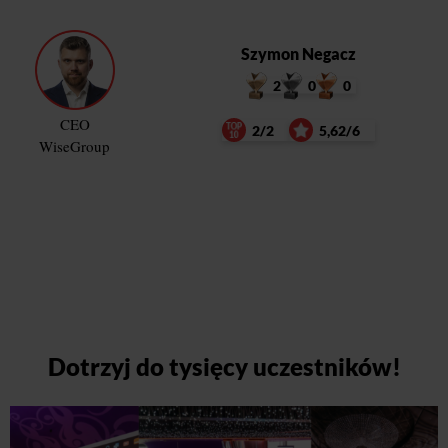
Szymon Negacz
2
0
0
CEO
2/2
5,62/6
WiseGroup
Dotrzyj do tysięcy uczestników!