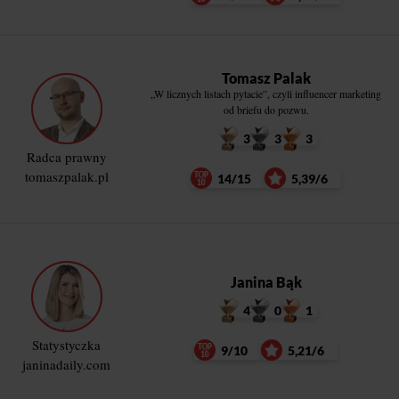
Tomasz Palak
„W licznych listach pytacie”, czyli influencer marketing
od briefu do pozwu.
3
3
3
Radca prawny
tomaszpalak.pl
14/15
5,39/6
Janina Bąk
4
0
1
Statystyczka
9/10
5,21/6
janinadaily.com