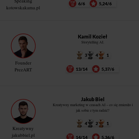
Speaking
6/6
5,24/6
kotowskakama.pl
Kamil Kozieł
Storytelling AI.
3
4
1
Founder
PrezART
13/14
5,37/6
Jakub Biel
Kreatywny marketing w czasach AI – co się zmieniło i
jak sobie z tym radzić?
4
2
1
Kreatywny
jakubbiel.pl
14/14
5,36/6