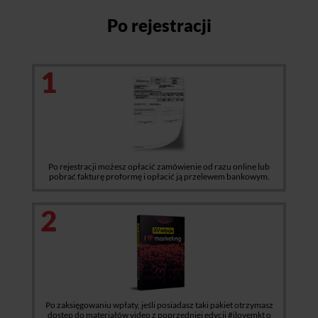
Po rejestracji
1
Po rejestracji możesz opłacić zamówienie od razu online lub
pobrać fakturę proformę i opłacić ją przelewem bankowym.
2
Po zaksięgowaniu wpłaty, jeśli posiadasz taki pakiet otrzymasz
dostęp do materiałów video z poprzedniej edycji #ilovemkt o