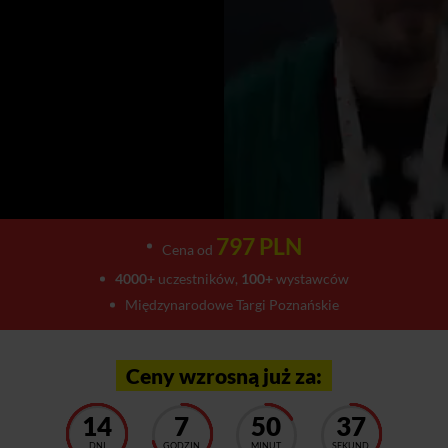
797 PLN
Cena od
4000+
uczestników,
100+
wystawców
Międzynarodowe Targi Poznańskie
Ceny wzrosną już za:
14
7
50
33
DNI
GODZIN
MINUT
SEKUND