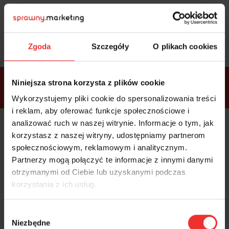
Sprawdź
bonusy
i wybierz bilet
Zgoda
Szczegóły
O plikach cookies
Bonusy w
Niniejsza strona korzysta z plików cookie
ramach
VIP
Premium
Standard
pakietów
Wykorzystujemy pliki cookie do spersonalizowania treści
i reklam, aby oferować funkcje społecznościowe i
analizować ruch w naszej witrynie. Informacje o tym, jak
Dostępne
Kolacja z prelegentami i before
tylko w
korzystasz z naszej witryny, udostępniamy partnerom
party (Hotel Sheraton, 27.10) tylko
bilecie
w
bilecie ALLPASS VIP
społecznościowym, reklamowym i analitycznym.
ALLPASS
VIP
Partnerzy mogą połączyć te informacje z innymi danymi
Dedykowana strefa VIP z
otrzymanymi od Ciebie lub uzyskanymi podczas
możliwością networkingu z
korzystania z ich usług.
prelegentami i wystawcami w
komfortowych warunkach
Materiały video z poprzedniej
Wybór
edycji konferencji
Niezbędne
WARTOŚĆ: 1970 zł
zgody