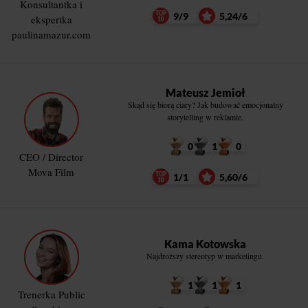
Konsultantka i
9/9
5,24/6
ekspertka
paulinamazur.com
Mateusz Jemioł
Skąd się biorą ciary? Jak budować emocjonalny
storytelling w reklamie.
0
1
0
CEO / Director
Mova Film
1/1
5,60/6
Kama Kotowska
Najdroższy stereotyp w marketingu.
1
1
1
Trenerka Public