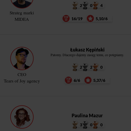
2
0
4
Strateg marki
MIDEA
16/19
5,10/6
Łukasz Kępiński
Patomy. Dlaczego dajemy zasięg temu, co potępiamy.
2
2
0
CEO
Tears of Joy agency
6/6
5,37/6
Paulina Mazur
3
0
0