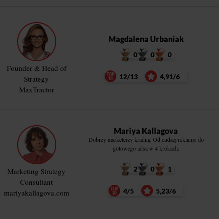
Magdalena Urbaniak
0
0
0
Founder & Head of
12/13
4,91/6
Strategy
MaxTractor
Mariya Kallagova
Dobrzy marketerzy kradną. Od cudzej reklamy do
gotowego adsa w 4 krokach.
2
0
1
Marketing Strategy
Consultant
4/5
5,23/6
mariyakallagova.com