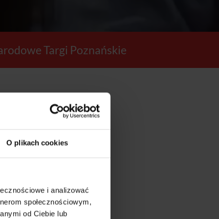
rodowe Targi Poznańskie
49
O plikach cookies
SEKUND
ołecznościowe i analizować
artnerom społecznościowym,
anymi od Ciebie lub