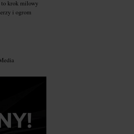
a to krok milowy
nerzy i ogrom
 Media