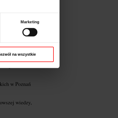
Marketing
oznań…
y Wielkopolski, a
ezwól na wszystkie
 razem łączymy
azać jeszcze
kich w Poznań
nowszej wiedzy,