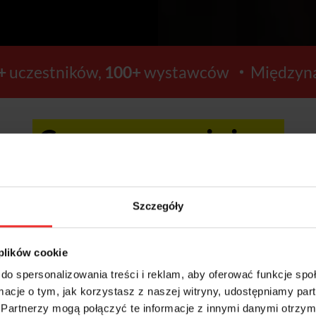
+
uczestników,
100+
wystawców
Międzyna
Ceny wzrosną już za:
17
12
Szczegóły
GODZIN
MINUT
 plików cookie
do spersonalizowania treści i reklam, aby oferować funkcje sp
ormacje o tym, jak korzystasz z naszej witryny, udostępniamy p
Kup bilety >>
Partnerzy mogą połączyć te informacje z innymi danymi otrzym