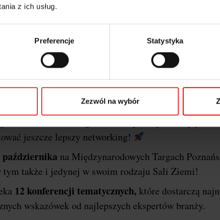
nia z ich usług.
Preferencje
Statystyka
o o festiwalu i dlaczego P
erencji
I
Marketing & Technology powraca do stolic
Zezwól na wybór
Z
Poznań
arzem wydarzenia będzie miasto
!
Ponownie
jne, szkoleniowe i targowe, a wszystko po to aby przek
tować jeszcze lepszy networking!
 października
na Międzynarodowych Targach Poznańs
 tym także i jedynej w swoim rodzaju Sali Ziemi!
12 konferencji tematycznych,
zeka
które dostarczą naj
ycznych wskazówek od najlepszych ekspertów branży.