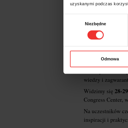
uzyskanymi podczas korzysta
Wybór
Niezbędne
zgody
Krótk
XXII edycja konf
Odmowa
oficjalnym gospod
formaty konferency
wiedzy i zagwaran
28-29
Widzimy się
Congress Center, w
Na uczestników c
inspiracji i prakt